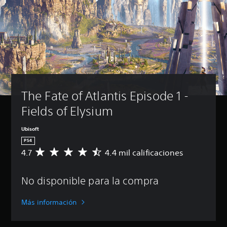
The Fate of Atlantis Episode 1 - 
Fields of Elysium
Ubisoft
PS4
4.7
4.4 mil calificaciones
C
a
l
No disponible para la compra
i
f
i
Más información
c
a
c