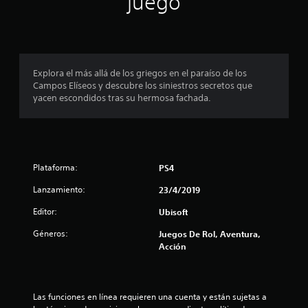
juego
p
r
o
Explora el más allá de los griegos en el paraíso de los
Campos Elíseos y descubre los siniestros secretos que
m
yacen escondidos tras su hermosa fachada.
e
d
Plataforma:
PS4
i
Lanzamiento:
23/4/2019
o
Editor:
Ubisoft
:
Géneros:
Juegos De Rol, Aventura,
4
Acción
.
7
Las funciones en línea requieren una cuenta y están sujetas a 