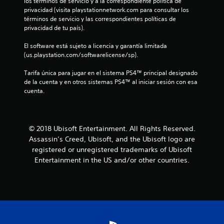
los términos de servicio y a la correspondiente política de 
e
privacidad (visita playstationnetwork.com para consultar los 
términos de servicio y las correspondientes políticas de 
privacidad de tu país).
s
El software está sujeto a licencia y garantía limitada 
t
(us.playstation.com/softwarelicense/sp).
r
Tarifa única para jugar en el sistema PS4™ principal designado 
de la cuenta y en otros sistemas PS4™ al iniciar sesión con esa 
e
cuenta.
l
l
© 2018 Ubisoft Entertainment. All Rights Reserved.
Assassin’s Creed, Ubisoft, and the Ubisoft logo are
a
registered or unregistered trademarks of Ubisoft
s
Entertainment in the US and/or other countries.
d
e
c