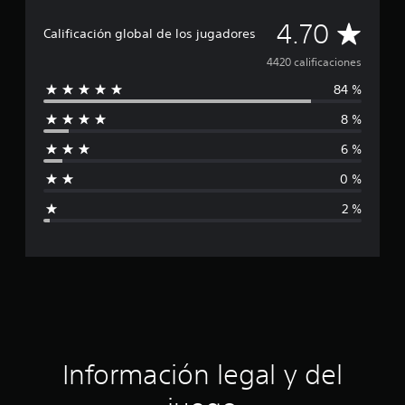
d
e
C
4.70
Calificación global de los jugadores
4
.
a
4420 calificaciones
4
m
84 %
l
i
l
8 %
i
c
a
6 %
f
l
0 %
i
i
f
2 %
i
c
c
a
a
c
i
c
o
n
i
e
s
ó
Información legal y del
n