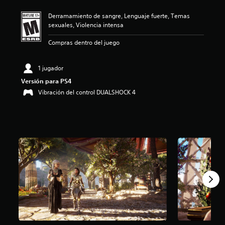
i
Derramamiento de sangre, Lenguaje fuerte, Temas
ó
sexuales, Violencia intensa
n
p
Compras dentro del juego
r
o
m
1 jugador
e
d
Versión para PS4
i
Vibración del control DUALSHOCK 4
o
:
4
.
7
e
s
t
r
e
l
l
a
s
d