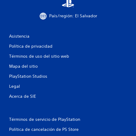
i
n
País/región: El Salvador
c
Asistencia
o
Política de privacidad
e
Términos de uso del sitio web
s
Mapa del sitio
t
PlayStation Studios
r
Legal
e
Acerca de SIE
l
l
Términos de servicio de PlayStation
a
Política de cancelación de PS Store