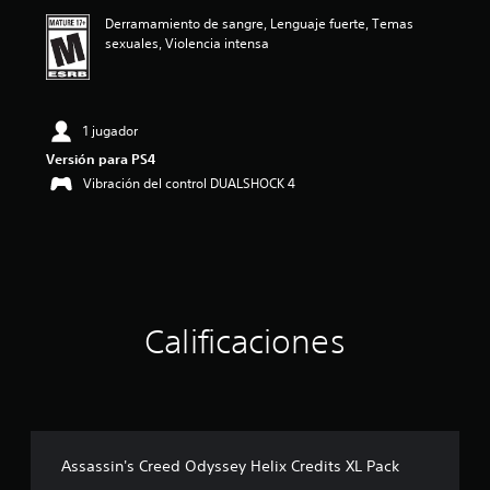
ó
Derramamiento de sangre, Lenguaje fuerte, Temas
n
sexuales, Violencia intensa
p
r
o
m
e
1 jugador
d
Versión para PS4
i
Vibración del control DUALSHOCK 4
o
:
5
e
s
t
r
e
Calificaciones
l
l
a
s
d
e
c
Assassin's Creed Odyssey Helix Credits XL Pack
i