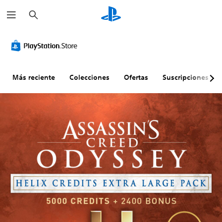
B
u
s
c
a
r
Más reciente
Colecciones
Ofertas
Suscripciones