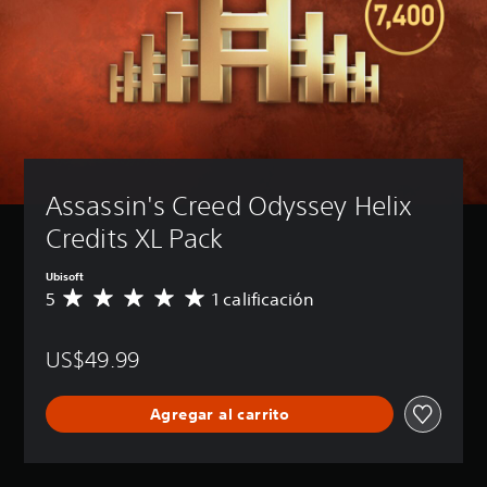
Assassin's Creed Odyssey Helix 
Credits XL Pack
Ubisoft
5
1 calificación
C
a
l
US$49.99
i
f
i
Agregar al carrito
c
a
c
i