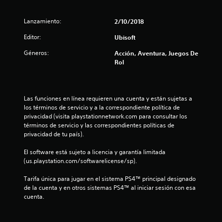
i
Lanzamiento:
2/10/2018
o
Editor:
Ubisoft
:
Géneros:
Acción, Aventura, Juegos De
1
Rol
e
s
Las funciones en línea requieren una cuenta y están sujetas a 
los términos de servicio y a la correspondiente política de 
t
privacidad (visita playstationnetwork.com para consultar los 
términos de servicio y las correspondientes políticas de 
r
privacidad de tu país).
e
El software está sujeto a licencia y garantía limitada 
(us.playstation.com/softwarelicense/sp).
l
Tarifa única para jugar en el sistema PS4™ principal designado 
l
de la cuenta y en otros sistemas PS4™ al iniciar sesión con esa 
cuenta.
a