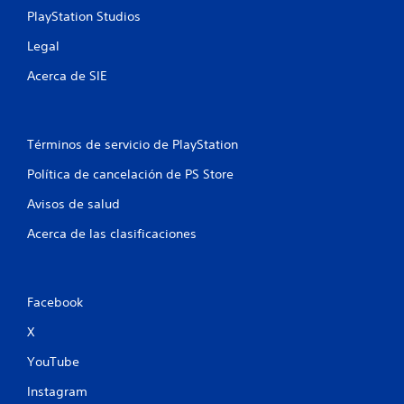
l
PlayStation Studios
l
Legal
a
Acerca de SIE
s
e
Términos de servicio de PlayStation
n
Política de cancelación de PS Store
u
Avisos de salud
Acerca de las clasificaciones
n
t
o
Facebook
X
t
YouTube
a
Instagram