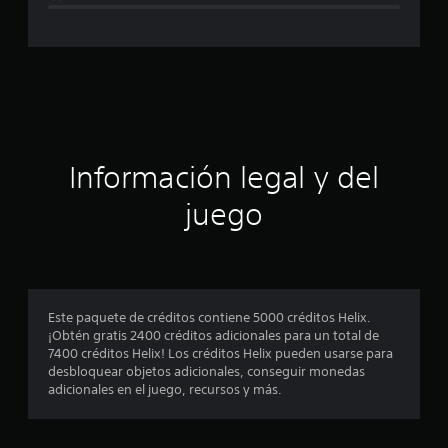
a
c
l
i
a
f
i
c
c
a
i
c
i
ó
Información legal y del
o
n
n
juego
e
s
p
r
o
Este paquete de créditos contiene 5000 créditos Helix.
¡Obtén gratis 2400 créditos adicionales para un total de
m
7400 créditos Helix! Los créditos Helix pueden usarse para
desbloquear objetos adicionales, conseguir monedas
e
adicionales en el juego, recursos y más.
d