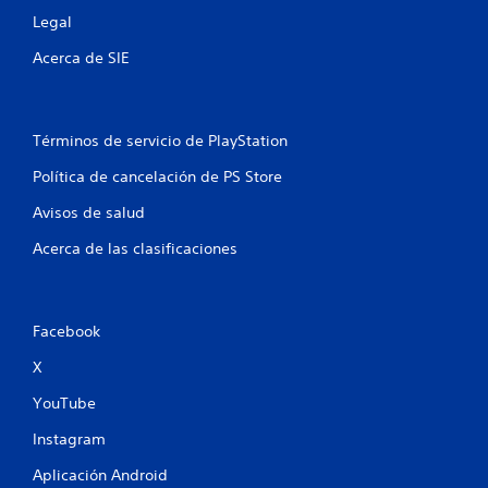
n
Legal
t
Acerca de SIE
o
t
Términos de servicio de PlayStation
a
Política de cancelación de PS Store
l
Avisos de salud
Acerca de las clasificaciones
d
e
1
Facebook
X
c
YouTube
a
Instagram
l
Aplicación Android