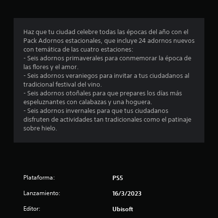
r
o
Haz que tu ciudad celebre todas las épocas del año con el
Pack Adornos estacionales, que incluye 24 adornos nuevos
m
con temática de las cuatro estaciones:
- Seis adornos primaverales para conmemorar la época de
e
las flores y el amor.
- Seis adornos veraniegos para invitar a tus ciudadanos al
d
tradicional festival del vino.
- Seis adornos otoñales para que prepares los días más
i
espeluznantes con calabazas y una hoguera.
- Seis adornos invernales para que tus ciudadanos
o
disfruten de actividades tan tradicionales como el patinaje
sobre hielo.
:
1
e
Plataforma:
PS5
s
Lanzamiento:
16/3/2023
t
Editor:
Ubisoft