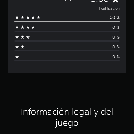
i
o
a
1 calificación
n
100 %
e
l
s
0 %
i
0 %
f
0 %
i
0 %
c
a
c
i
ó
Información legal y del
n
juego
p