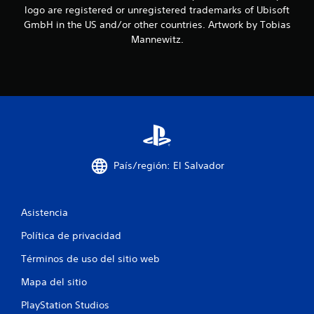
e
logo are registered or unregistered trademarks of Ubisoft
GmbH in the US and/or other countries. Artwork by Tobias
s
Mannewitz.
t
r
e
l
l
País/región: El Salvador
a
Asistencia
s
Política de privacidad
e
Términos de uso del sitio web
n
Mapa del sitio
u
PlayStation Studios