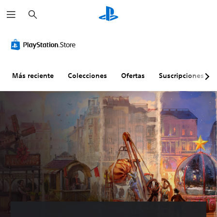
B
u
s
c
a
r
Más reciente
Colecciones
Ofertas
Suscripciones