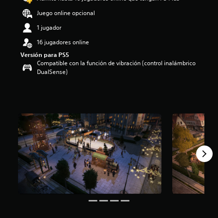
o
Juego online opcional
:
5
1 jugador
e
16 jugadores online
s
t
Versión para PS5
r
Compatible con la función de vibración (control inalámbrico
e
DualSense)
l
l
a
s
d
e
c
i
n
c
o
e
s
t
r
e