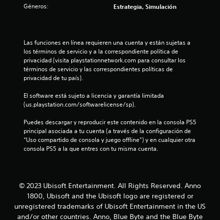
Géneros:
Estrategia, Simulación
r
e
Las funciones en línea requieren una cuenta y están sujetas a 
l
los términos de servicio y a la correspondiente política de 
privacidad (visita playstationnetwork.com para consultar los 
l
términos de servicio y las correspondientes políticas de 
privacidad de tu país).
a
El software está sujeto a licencia y garantía limitada 
d
(us.playstation.com/softwarelicense/sp).
e
Puedes descargar y reproducir este contenido en la consola PS5 
principal asociada a tu cuenta (a través de la configuración de 
c
“Uso compartido de consola y juego offline”) y en cualquier otra 
consola PS5 a la que entres con tu misma cuenta.
i
n
© 2023 Ubisoft Entertainment. All Rights Reserved. Anno
c
1800, Ubisoft and the Ubisoft logo are registered or
unregistered trademarks of Ubisoft Entertainment in the US
o
and/or other countries. Anno, Blue Byte and the Blue Byte