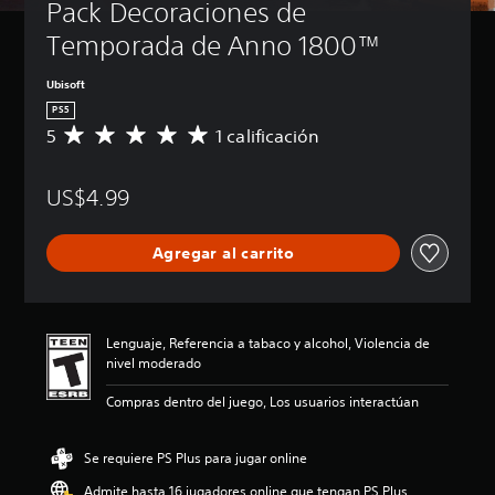
Pack Decoraciones de 
Temporada de Anno 1800™
Ubisoft
PS5
5
1 calificación
C
a
l
US$4.99
i
f
i
Agregar al carrito
c
a
c
i
ó
Lenguaje, Referencia a tabaco y alcohol, Violencia de
n
nivel moderado
p
r
Compras dentro del juego, Los usuarios interactúan
o
m
e
Se requiere PS Plus para jugar online
d
Admite hasta 16 jugadores online que tengan PS Plus
i