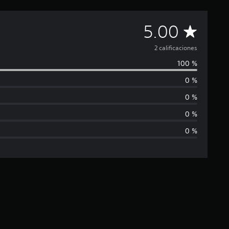
C
5.00
a
2 calificaciones
100 %
l
0 %
i
0 %
f
0 %
0 %
i
c
a
c
i