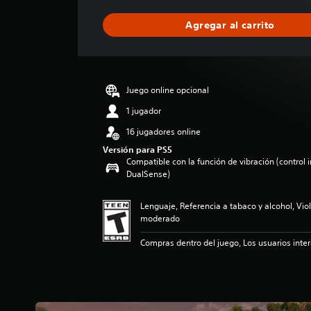
f
i
Agregar al carrito
c
a
c
i
ó
Juego online opcional
n
p
1 jugador
r
16 jugadores online
o
m
Versión para PS5
Compatible con la función de vibración (control 
e
DualSense)
d
i
o
Lenguaje, Referencia a tabaco y alcohol, Viol
:
moderado
5
e
Compras dentro del juego, Los usuarios inte
s
t
r
e
l