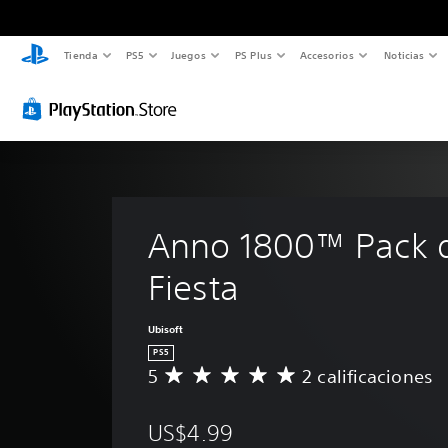
Tienda
PS5
Juegos
PS Plus
Accesorios
Noticias
Anno 1800™ Pack 
Fiesta
Ubisoft
PS5
5
2 calificaciones
C
a
l
US$4.99
i