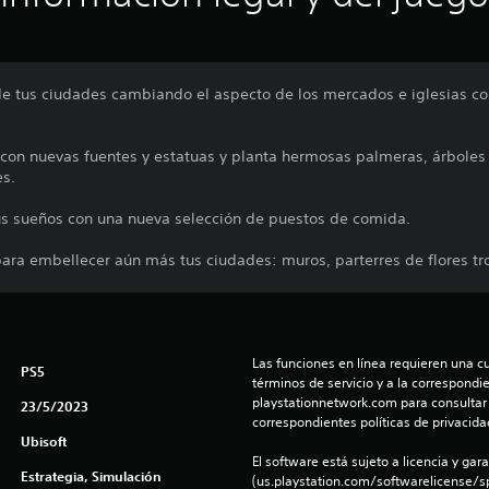
de tus ciudades cambiando el aspecto de los mercados e iglesias co
con nuevas fuentes y estatuas y planta hermosas palmeras, árboles
es.
 tus sueños con una nueva selección de puestos de comida.
para embellecer aún más tus ciudades: muros, parterres de flores trop
Las funciones en línea requieren una cu
PS5
términos de servicio y a la correspondien
playstationnetwork.com para consultar l
23/5/2023
correspondientes políticas de privacidad
Ubisoft
El software está sujeto a licencia y gara
Estrategia, Simulación
(us.playstation.com/softwarelicense/sp