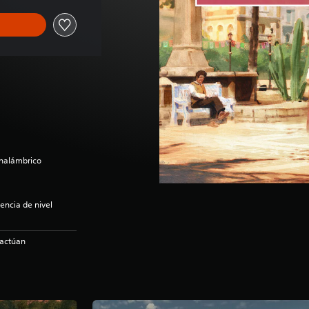
inalámbrico
encia de nivel
ractúan