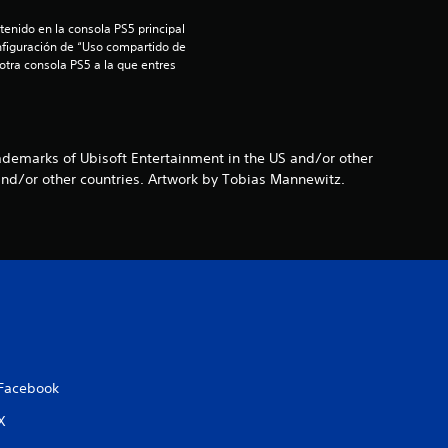
:
enido en la consola PS5 principal 
5
nfiguración de “Uso compartido de 
 otra consola PS5 a la que entres 
e
s
rademarks of Ubisoft Entertainment in the US and/or other
t
and/or other countries. Artwork by Tobias Mannewitz.
r
e
l
l
a
Facebook
s
X