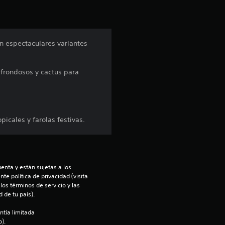
ó
n
n espectaculares variantes
p
 frondosos y cactus para
r
o
m
icales y farolas festivas.
e
d
enta y están sujetas a los 
te política de privacidad (visita 
i
os términos de servicio y las 
 de tu país).
o
ntía limitada 
).