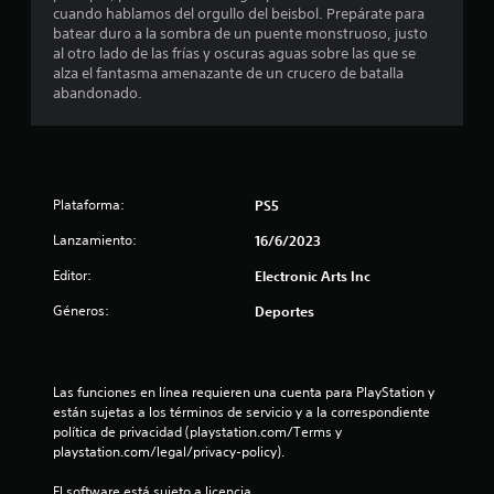
e
t
s
cuando hablamos del orgullo del beisbol. Prepárate para
a
o
c
t
batear duro a la sombra de un puente monstruoso, justo
b
.
á
al otro lado de las frías y oscuras aguas sobre las que se
l
c
i
alza el fantasma amenazante de un crucero de batalla
e
t
abandonado.
c
P
i
n
e
a
l
r
u
e
l
c
s
s
a
a
.
s
o
Plataforma:
PS5
d
a
l
e
e
Lanzamiento:
16/6/2023
S
i
l
e
d
Editor:
Electronic Arts Inc
s
j
p
a
u
u
Géneros:
Deportes
d
t
e
e
e
g
a
d
r
o
u
e
d
Las funciones en línea requieren una cuenta para PlayStation y 
P
j
e
i
están sujetas a los términos de servicio y a la correspondiente 
u
u
o
política de privacidad (playstation.com/Terms y 
e
l
g
p
playstation.com/legal/privacy-policy).
d
a
a
e
l
r
r
El software está sujeto a licencia 
s