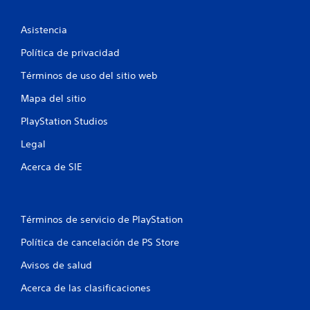
m
P
a
o
e
u
t
m
Asistencia
e
u
e
1
d
a
n
Política de privacidad
e
l
t
2
s
r
Términos de uso del sitio web
o
j
e
d
c
u
Mapa del sitio
d
u
g
e
r
a
a
PlayStation Studios
d
a
r
o
n
l
s
Legal
r
t
i
.
e
Acerca de SIE
i
n
e
a
l
c
f
g
t
a
i
Términos de servicio de PlayStation
i
m
v
e
Política de cancelación de PS Store
a
c
p
r
l
Avisos de salud
l
a
a
a
y
Acerca de las clasificaciones
v
c
o
i