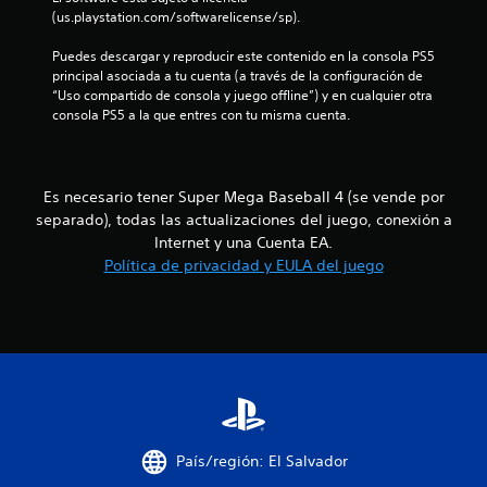
s
a
(us.playstation.com/softwarelicense/sp).
p
a
i
q
a
u
Puedes descargar y reproducir este contenido en la consola PS5 
n
u
s
e
principal asociada a tu cuenta (a través de la configuración de 
s
v
s
“Uso compartido de consola y juego offline”) y en cualquier otra 
a
i
e
e
consola PS5 a la que entres con tu misma cuenta.
r
b
p
e
r
n
u
l
a
e
j
c
u
d
u
Es necesario tener Super Mega Baseball 4 (se vende por
i
a
e
separado), todas las actualizaciones del juego, conexión a
n
ó
n
g
Internet y una Cuenta EA.
o
n
o
Política de privacidad y EULA del juego
t
í
e
d
r
n
e
o
l
c
l
o
u
c
t
s
a
o
s
l
n
o
a
q
t
n
u
r
i
l
i
d
o
e
País/región: El Salvador
o
r
d
l
s