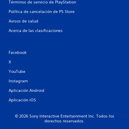
t
Términos de servicio de PlayStation
r
Política de cancelación de PS Store
Avisos de salud
e
Acerca de las clasificaciones
l
l
Facebook
a
X
s
YouTube
e
Instagram
n
Aplicación Android
u
Aplicación iOS
n
© 2026 Sony Interactive Entertainment Inc. Todos los
t
derechos reservados.