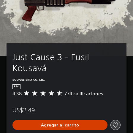
Just Cause 3 – Fusil 
Kousavá
SQUARE ENIX CO. LTD.
PS4
4.38
774 calificaciones
C
a
l
US$2.49
i
f
i
Agregar al carrito
c
a