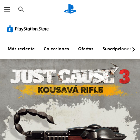
B
u
s
c
a
r
Más reciente
Colecciones
Ofertas
Suscripciones