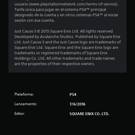
o
usuario (www.playstationnetwork.com/terms-of-service).
Tarifa única para jugar en el sistema PS4™ principal
:
designado de la cuenta y en otros sistemas PS4™ al iniciar
sesión con esa cuenta.
4
Just Cause 3 © 2015 Square Enix Ltd. All rights reserved.
.
Developed by Avalanche Studios. Published by Square Enix
Ltd. Just Cause 3 and the Just Cause logo are trademarks of
3
Square Enix Ltd. Square Enix and the Square Enix logo are
trademarks or registered trademarks of Square Enix
Holdings Co. Ltd. All other trademarks and trade names
8
are the properties of their respective owners.
e
s
t
Plataforma:
PS4
r
Lanzamiento:
7/6/2016
Editor:
SQUARE ENIX CO. LTD.
e
l