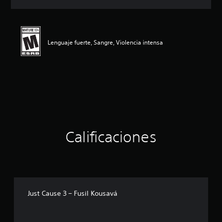
c
i
ó
n
p
Lenguaje fuerte, Sangre, Violencia intensa
r
o
m
e
d
i
o
:
4
.
Calificaciones
3
8
e
s
t
r
Just Cause 3 – Fusil Kousavá
e
l
l
a