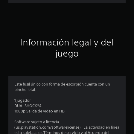
a
l
d
c
e
7
i
7
4
c
ó
Información legal y del
a
l
n
juego
i
f
p
i
c
r
a
c
o
Este fusil único con forma de escorpión cuenta con un
i
pincho letal.
o
m
n
1 jugador
e
e
DUALSHOCK®4
s
1080p Salida de video en HD
d
Software sujeto a licencia
i
(us.playstation.com/softwarelicense). La actividad en línea
está sujeta a los Términos de servicio y al Acuerdo del