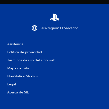
l
a
s
País/región: El Salvador
d
e
Asistencia
c
Política de privacidad
i
Términos de uso del sitio web
n
Mapa del sitio
c
PlayStation Studios
o
Legal
e
Acerca de SIE
s