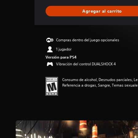
a
l
Agregar al carrito
i
f
i
c
a
Compras dentro del juego opcionales
c
i
1 jugador
o
Versión para PS4
n
Vibración del control DUALSHOCK 4
e
s
Consumo de alcohol, Desnudos parciales, Le
Referencia a drogas, Sangre, Temas sexuales