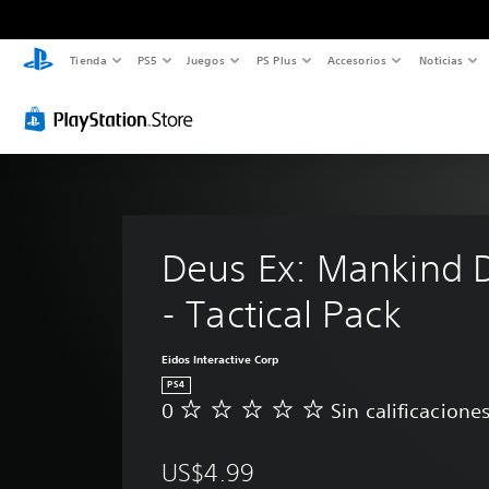
Tienda
PS5
Juegos
PS Plus
Accesorios
Noticias
Deus Ex: Mankind D
- Tactical Pack
Eidos Interactive Corp
PS4
0
Sin calificacione
S
i
n
US$4.99
c