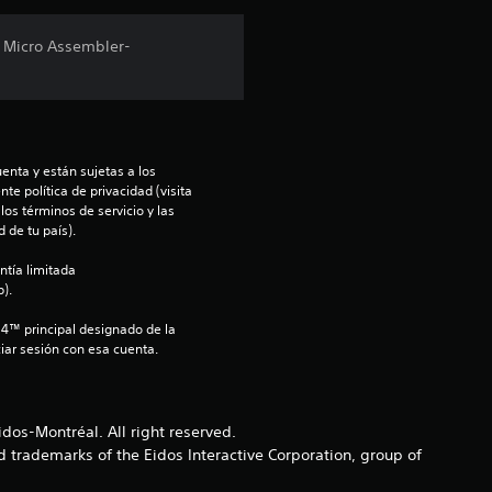
c
, Micro Assembler-
i
o
n
enta y están sujetas a los 
te política de privacidad (visita 
e
os términos de servicio y las 
 de tu país).
s
ntía limitada 
).
S4™ principal designado de la 
iar sesión con esa cuenta.
os-Montréal. All right reserved.
 trademarks of the Eidos Interactive Corporation, group of