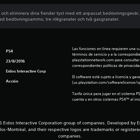
el och eliminera dina fiender tyst med ett anpassat bedövningsgevär
ed bedövningsammo, tre rökgranater och två gasgranater.
Las funciones en línea requieren una cu
PS4
términos de servicio y a la correspondien
playstationnetwork.com para consultar l
23/8/2016
correspondientes políticas de privacidad
Eidos Interactive Corp
El software está sujeto a licencia y gara
Acción
(us.playstation.com/softwarelicense/sp
Tarifa única para jugar en el sistema P
cuenta y en otros sistemas PS4™ al inic
 Eidos Interactive Corporation group of companies. Developed by Eid
os-Montréal, and their respective logos are trademarks or registered
companies.