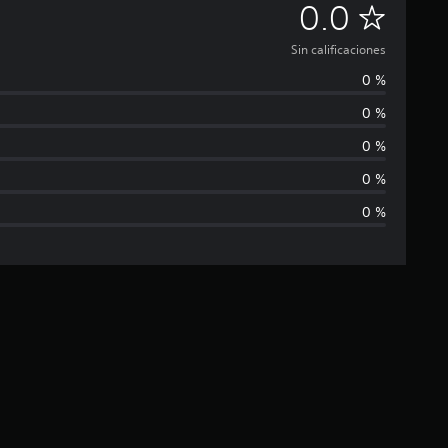
S
0.0
i
Sin calificaciones
0 %
n
0 %
c
0 %
a
0 %
0 %
l
i
f
i
c
a