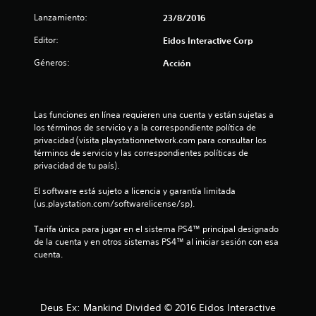
i
Lanzamiento:
23/8/2016
o
Editor:
Eidos Interactive Corp
:
Géneros:
Acción
5
e
Las funciones en línea requieren una cuenta y están sujetas a 
los términos de servicio y a la correspondiente política de 
s
privacidad (visita playstationnetwork.com para consultar los 
términos de servicio y las correspondientes políticas de 
t
privacidad de tu país).
r
El software está sujeto a licencia y garantía limitada 
(us.playstation.com/softwarelicense/sp).
e
Tarifa única para jugar en el sistema PS4™ principal designado 
l
de la cuenta y en otros sistemas PS4™ al iniciar sesión con esa 
cuenta.
l
a
Deus Ex: Mankind Divided © 2016 Eidos Interactive