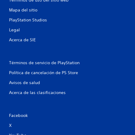
Términos de uso del sitio web
e
Mapa del sitio
l
PlayStation Studios
l
Legal
a
Acerca de SIE
s
e
Términos de servicio de PlayStation
n
Política de cancelación de PS Store
u
Avisos de salud
n
Acerca de las clasificaciones
t
o
Facebook
t
X