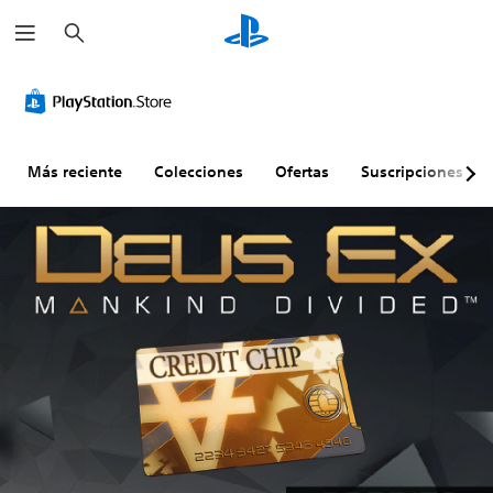
B
u
s
c
a
r
Más reciente
Colecciones
Ofertas
Suscripciones