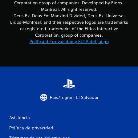
s
Corporation group of companies. Developed by Eidos-
Montréal. All right reserved.
d
Deus Ex, Deus Ex: Mankind Divided, Deus Ex: Universe,
Eidos-Montréal, and their respective logos are trademarks
e
or registered trademarks of the Eidos Interactive
Corporation, group of companies.
c
Política de privacidad y EULA del juego
i
n
c
o
e
País/región: El Salvador
s
t
Asistencia
r
Política de privacidad