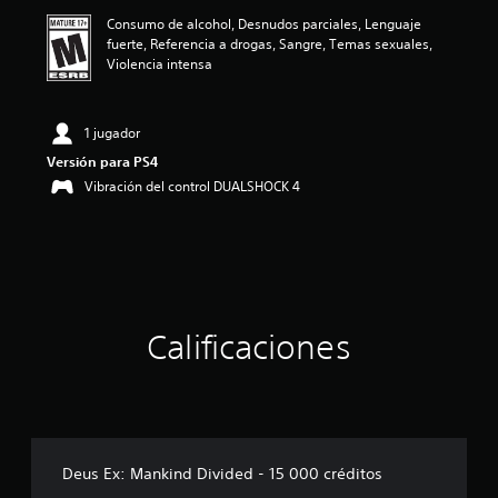
ó
Consumo de alcohol, Desnudos parciales, Lenguaje
n
fuerte, Referencia a drogas, Sangre, Temas sexuales,
p
Violencia intensa
r
o
m
e
1 jugador
d
Versión para PS4
i
Vibración del control DUALSHOCK 4
o
:
5
e
s
t
r
e
Calificaciones
l
l
a
s
d
e
c
Deus Ex: Mankind Divided - 15 000 créditos
i