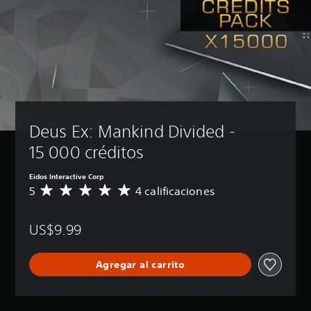
Deus Ex: Mankind Divided - 
15 000 créditos
Eidos Interactive Corp
5
4 calificaciones
C
a
l
US$9.99
i
f
i
Agregar al carrito
c
a
c
i