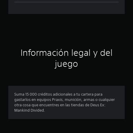
a
c
l
i
a
f
i
c
c
a
i
c
i
ó
Información legal y del
o
n
n
juego
e
s
p
r
o
Suma 15 000 créditos adicionales a tu cartera para
gastarlos en equipos Praxis, munición, armas o cualquier
m
otra cosa que encuentres en las tiendas de Deus Ex:
Mankind Divided.
e
d