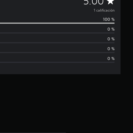
C
5.00
a
1 calificación
100 %
l
0 %
i
0 %
f
0 %
0 %
i
c
a
c
i
ó