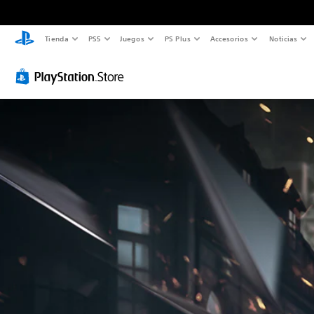
Tienda
PS5
Juegos
PS Plus
Accesorios
Noticias