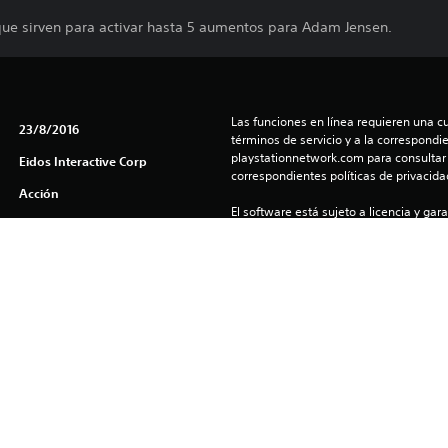
que sirven para activar hasta 5 aumentos para Adam Jensen.
Las funciones en línea requieren una cu
23/8/2016
términos de servicio y a la correspondien
playstationnetwork.com para consultar l
Eidos Interactive Corp
correspondientes políticas de privacidad
Acción
El software está sujeto a licencia y gara
(us.playstation.com/softwarelicense/sp
Tarifa única para jugar en el sistema P
cuenta y en otros sistemas PS4™ al inic
 Eidos Interactive Corporation group of companies. Developed by Eid
os-Montréal, and their respective logos are trademarks or registered
companies.
Política de privacidad y EULA del juego