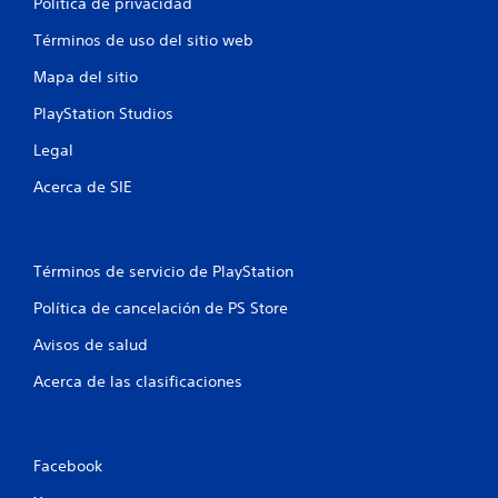
Política de privacidad
e
Términos de uso del sitio web
n
Mapa del sitio
u
PlayStation Studios
n
Legal
t
Acerca de SIE
o
t
Términos de servicio de PlayStation
a
Política de cancelación de PS Store
l
Avisos de salud
Acerca de las clasificaciones
d
e
3
Facebook