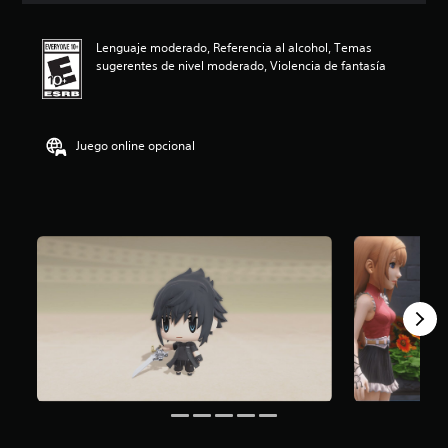
i
ó
Lenguaje moderado, Referencia al alcohol, Temas
n
sugerentes de nivel moderado, Violencia de fantasía
p
r
o
m
e
Juego online opcional
d
i
o
:
4
.
8
e
s
t
r
e
l
l
a
s
d