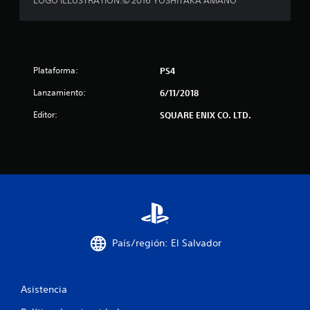
LOGO ILLUSTRATION:© 2016 YOSHITAKA AMANO
n
c
o
Plataforma:
PS4
e
Lanzamiento:
6/11/2018
s
Editor:
SQUARE ENIX CO. LTD.
t
r
e
l
l
País/región: El Salvador
a
Asistencia
s