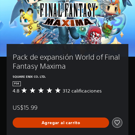
Pack de expansión World of Final 
Fantasy Maxima
SQUARE ENIX CO. LTD.
PS4
4.8
312 calificaciones
C
a
l
US$15.99
i
f
i
Agregar al carrito
c
a
c