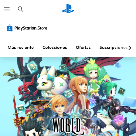
B
u
s
c
a
r
Más reciente
Colecciones
Ofertas
Suscripciones