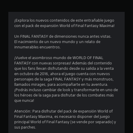
r
o
¡Explora los nuevos contenidos de este entrañable juego
con el pack de expansión World of Final Fantasy Maxima!
m
Un FINAL FANTASY de dimensiones nunca antes vistas.
e
El nacimiento de un nuevo mundo y un relato de
innumerables encuentros.
d
¡Vuelve el asombroso mundo de WORLD OF FINAL
i
FANTASY con nuevas sorpresas! Además del contenido
que los fans llevan disfrutando desde su salida a la venta
o
en octubre de 2016, ahora el juego cuenta con nuevos
personajes de la saga FINAL FANTASY y más monstruos,
:
llamados mirages, para acompañarte en tu aventura.
¡Podrás incluso cambiar de look y transformarte en uno de
4
los héroes de la saga para disfrutar de los combates más
que nunca!
.
Atención: Para disfrutar del pack de expansión World of
8
Final Fantasy Maxima, es necesario disponer del juego
principal World of Final Fantasy (se vende por separado) y
sus parches.
e