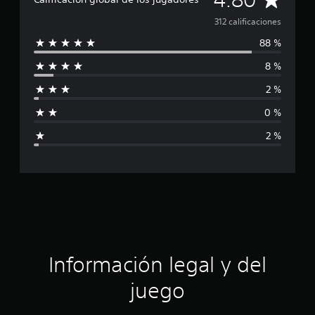
d
e
a
312 calificaciones
3
1
88 %
l
2
c
8 %
i
a
2 %
l
f
i
0 %
f
i
i
2 %
c
c
a
c
a
i
o
c
n
e
i
s
ó
Información legal y del
n
juego
p