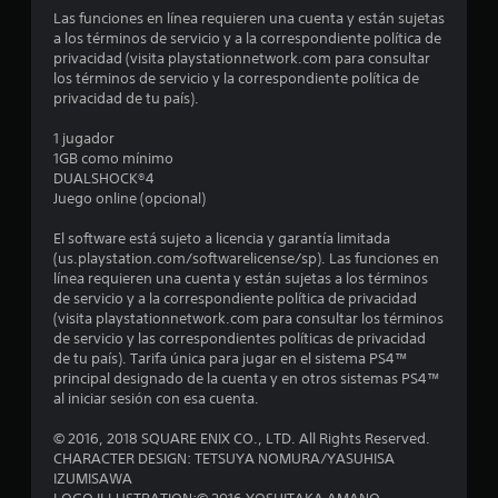
Las funciones en línea requieren una cuenta y están sujetas
s
a los términos de servicio y a la correspondiente política de
privacidad (visita playstationnetwork.com para consultar
t
los términos de servicio y la correspondiente política de
privacidad de tu país).
r
1 jugador
e
1GB como mínimo
DUALSHOCK®4
l
Juego online (opcional)
l
El software está sujeto a licencia y garantía limitada
(us.playstation.com/softwarelicense/sp). Las funciones en
a
línea requieren una cuenta y están sujetas a los términos
de servicio y a la correspondiente política de privacidad
s
(visita playstationnetwork.com para consultar los términos
de servicio y las correspondientes políticas de privacidad
d
de tu país). Tarifa única para jugar en el sistema PS4™
principal designado de la cuenta y en otros sistemas PS4™
e
al iniciar sesión con esa cuenta.
c
© 2016, 2018 SQUARE ENIX CO., LTD. All Rights Reserved.
CHARACTER DESIGN: TETSUYA NOMURA/YASUHISA
i
IZUMISAWA