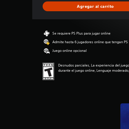
i
Agregar al carrito
c
a
c
i
ó
Se requiere PS Plus para jugar online
n
p
Admite hasta 6 jugadores online que tengan PS 
r
Juego online opcional
o
m
e
Desnudos parciales, La experiencia del jueg
d
durante el juego online, Lenguaje moderado,
i
o
:
5
e
s
t
r
e
l
l