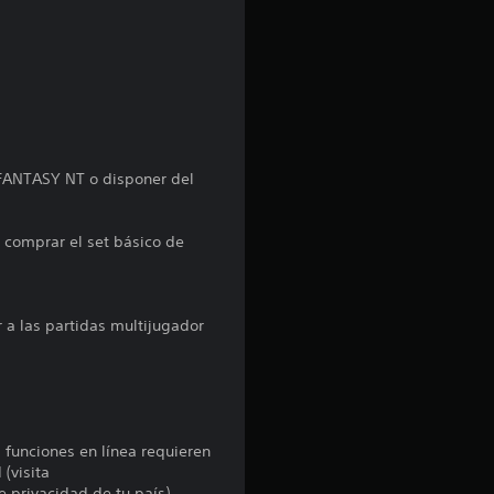
p
r
o
m
 FANTASY NT o disponer del
e
o comprar el set básico de
d
i
 a las partidas multijugador
o
:
5
s funciones en línea requieren
 (visita
e privacidad de tu país).