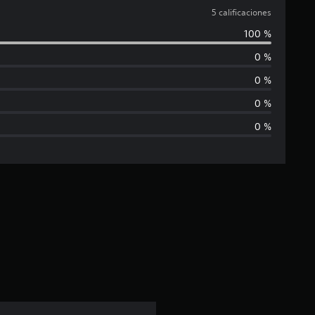
a
5 calificaciones
100 %
l
0 %
i
0 %
f
0 %
0 %
i
c
a
c
i
ó
n