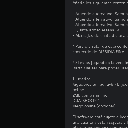
Añade los siguientes conteni
- Atuendo alternativo: Samurá
- Atuendo alternativo: Samurá
- Atuendo alternativo: Samurái
- Quinta arma: Arsenal V
- Mensajes de chat adicional
* Para disfrutar de este con
contenido de DISSIDIA FINAL
* Si estás jugando a la vers
Bartz Klauser para poder usar
1 jugador
Jugadores en red: 2-6 - El j
online
2MB como mínimo
DUALSHOCK®4
Juego online (opcional)
El software está sujeto a lic
una cuenta y están sujetas a l
playstationnetwork.com para c