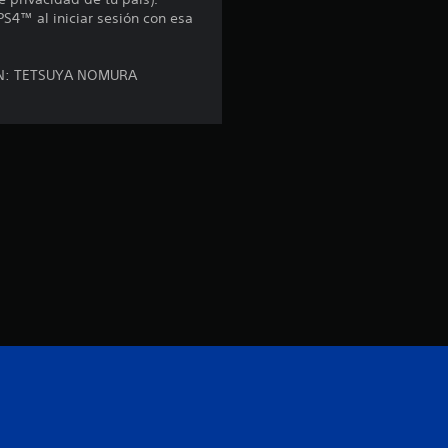
e
PS4™ al iniciar sesión con esa
s
SIGN: TETSUYA NOMURA
t
r
e
l
l
a
s
d
e