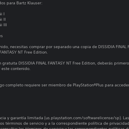
dos para Bartz Klauser:
i I
i II
 III
es
tenido, necesitas comprar por separado una copia de DISSIDIA FINAL
 FANTASY NT Free Edition.
ión gratuita DISSIDIA FINAL FANTASY NT Free Edition, deberás primer
 este contenido.
uego completo requiere ser miembro de PlayStation®Plus para acceder
encia y garantía limitada (us.playstation.com/softwarelicense/sp). La
os términos de servicio y a la correspondiente política de privacidad
onsultar los términos de servicio y las correspondientes políticas d