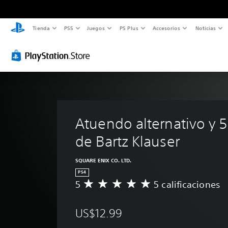
Tienda
PS5
Juegos
PS Plus
Accesorios
Noticias
Atuendo alternativo y 5
de Bartz Klauser
SQUARE ENIX CO. LTD.
PS4
5
5 calificaciones
C
a
l
US$12.99
i
f