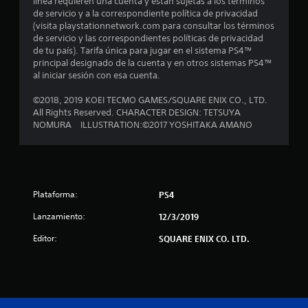
línea requieren una cuenta y están sujetas a los términos
de servicio y a la correspondiente política de privacidad
s
(visita playstationnetwork.com para consultar los términos
de servicio y las correspondientes políticas de privacidad
d
de tu país). Tarifa única para jugar en el sistema PS4™
principal designado de la cuenta y en otros sistemas PS4™
e
al iniciar sesión con esa cuenta.
c
©2018, 2019 KOEI TECMO GAMES/SQUARE ENIX CO., LTD.
All Rights Reserved. CHARACTER DESIGN: TETSUYA
i
NOMURA ILLUSTRATION:©2017 YOSHITAKA AMANO
n
c
Plataforma:
PS4
o
Lanzamiento:
12/3/2019
e
Editor:
SQUARE ENIX CO. LTD.
s
t
r