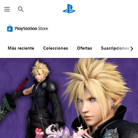
B
u
s
c
a
r
Más reciente
Colecciones
Ofertas
Suscripciones