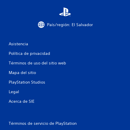
e
l
País/región: El Salvador
l
a
Asistencia
s
Política de privacidad
e
Términos de uso del sitio web
n
Mapa del sitio
u
PlayStation Studios
Legal
n
Acerca de SIE
t
o
Términos de servicio de PlayStation
t