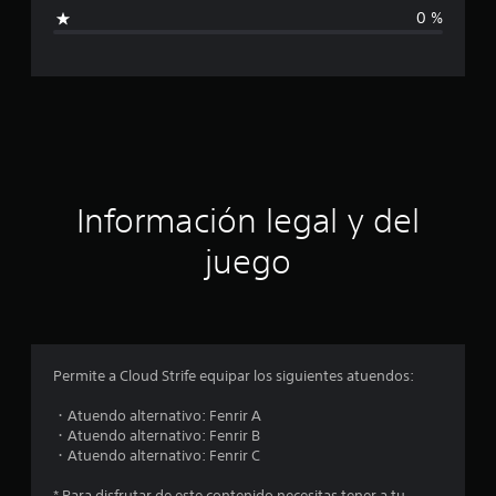
i
2
0 %
8
c
c
a
a
l
i
c
f
i
i
c
a
c
ó
Información legal y del
i
o
n
juego
n
e
p
s
r
o
Permite a Cloud Strife equipar los siguientes atuendos:
m
・Atuendo alternativo: Fenrir A
・Atuendo alternativo: Fenrir B
e
・Atuendo alternativo: Fenrir C
* Para disfrutar de este contenido necesitas tener a tu