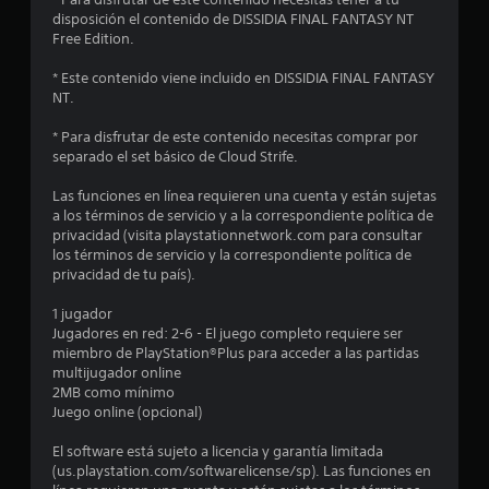
d
disposición el contenido de DISSIDIA FINAL FANTASY NT
i
Free Edition.
o
* Este contenido viene incluido en DISSIDIA FINAL FANTASY
NT.
:
* Para disfrutar de este contenido necesitas comprar por
5
separado el set básico de Cloud Strife.
e
Las funciones en línea requieren una cuenta y están sujetas
a los términos de servicio y a la correspondiente política de
s
privacidad (visita playstationnetwork.com para consultar
los términos de servicio y la correspondiente política de
privacidad de tu país).
t
1 jugador
r
Jugadores en red: 2-6 - El juego completo requiere ser
miembro de PlayStation®Plus para acceder a las partidas
e
multijugador online
2MB como mínimo
l
Juego online (opcional)
l
El software está sujeto a licencia y garantía limitada
(us.playstation.com/softwarelicense/sp). Las funciones en
a