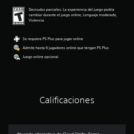
i
Desnudos parciales, La experiencia del juego podría
ó
cambiar durante el juego online, Lenguaje moderado,
n
Violencia
p
r
o
m
Se requiere PS Plus para jugar online
e
Admite hasta 6 jugadores online que tengan PS Plus
d
i
Juego online opcional
o
:
5
e
s
t
r
e
Calificaciones
l
l
a
s
d
e
c