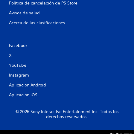
Política de cancelación de PS Store
a
Avisos de salud
l
Acerca de las clasificaciones
d
e
Facebook
2
X
8
YouTube
c
Instagram
a
Aplicación Android
l
Aplicación iOS
i
© 2026 Sony Interactive Entertainment Inc. Todos los
f
derechos reservados.
i