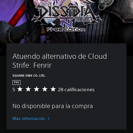
Atuendo alternativo de Cloud 
Strife: Fenrir
SQUARE ENIX CO. LTD.
PS4
5
28 calificaciones
C
a
l
No disponible para la compra
i
f
i
Más información
c
a
c