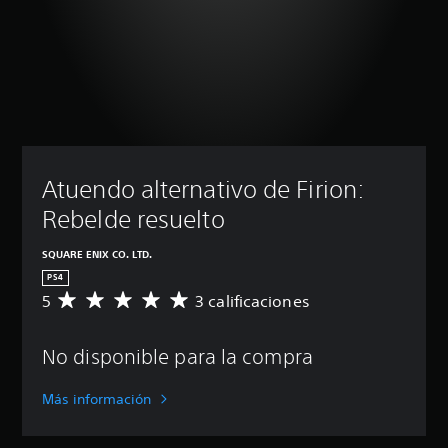
Atuendo alternativo de Firion: 
Rebelde resuelto
SQUARE ENIX CO. LTD.
PS4
5
3 calificaciones
C
a
l
No disponible para la compra
i
f
i
Más información
c
a
c