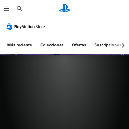
B
u
s
c
a
r
Más reciente
Colecciones
Ofertas
Suscripciones