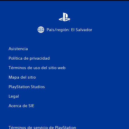
e
l
l
País/región: El Salvador
a
Asistencia
s
Política de privacidad
e
Términos de uso del sitio web
n
Mapa del sitio
u
PlayStation Studios
n
Legal
t
Acerca de SIE
o
t
Términos de servicio de PlayStation