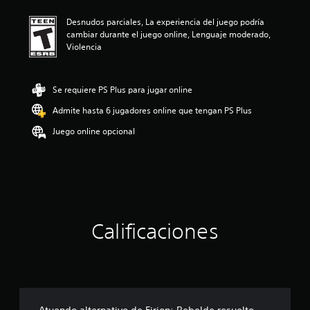
i
Desnudos parciales, La experiencia del juego podría
ó
cambiar durante el juego online, Lenguaje moderado,
n
Violencia
p
r
o
m
Se requiere PS Plus para jugar online
e
Admite hasta 6 jugadores online que tengan PS Plus
d
i
Juego online opcional
o
:
5
e
s
t
r
e
Calificaciones
l
l
a
s
d
e
c