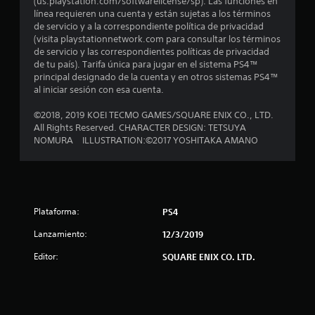
(us.playstation.com/softwarelicense/sp). Las funciones en
línea requieren una cuenta y están sujetas a los términos
s
de servicio y a la correspondiente política de privacidad
(visita playstationnetwork.com para consultar los términos
d
de servicio y las correspondientes políticas de privacidad
de tu país). Tarifa única para jugar en el sistema PS4™
e
principal designado de la cuenta y en otros sistemas PS4™
al iniciar sesión con esa cuenta.
c
©2018, 2019 KOEI TECMO GAMES/SQUARE ENIX CO., LTD.
i
All Rights Reserved. CHARACTER DESIGN: TETSUYA
NOMURA ILLUSTRATION:©2017 YOSHITAKA AMANO
n
c
o
Plataforma:
PS4
e
Lanzamiento:
12/3/2019
s
Editor:
SQUARE ENIX CO. LTD.
t
r