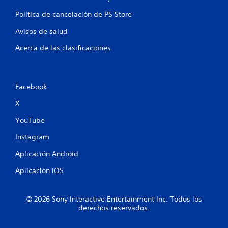
a
Política de cancelación de PS Store
l
Avisos de salud
d
Acerca de las clasificaciones
e
3
Facebook
X
c
YouTube
a
Instagram
l
Aplicación Android
i
Aplicación iOS
f
i
© 2026 Sony Interactive Entertainment Inc. Todos los
derechos reservados.
c