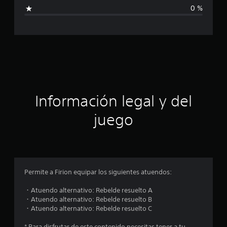
i
3
0 %
c
c
a
l
a
i
f
c
i
c
i
a
c
i
ó
Información legal y del
o
n
n
juego
e
s
p
r
o
Permite a Firion equipar los siguientes atuendos:
m
・Atuendo alternativo: Rebelde resuelto A
・Atuendo alternativo: Rebelde resuelto B
e
・Atuendo alternativo: Rebelde resuelto C
* Para disfrutar de este contenido necesitas tener a tu