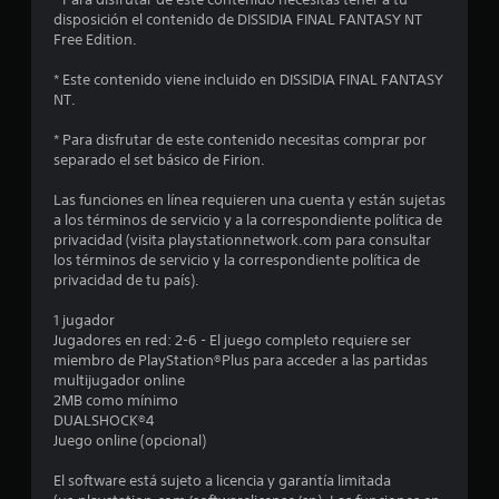
d
disposición el contenido de DISSIDIA FINAL FANTASY NT
i
Free Edition.
o
* Este contenido viene incluido en DISSIDIA FINAL FANTASY
NT.
:
* Para disfrutar de este contenido necesitas comprar por
5
separado el set básico de Firion.
e
Las funciones en línea requieren una cuenta y están sujetas
a los términos de servicio y a la correspondiente política de
s
privacidad (visita playstationnetwork.com para consultar
los términos de servicio y la correspondiente política de
privacidad de tu país).
t
1 jugador
r
Jugadores en red: 2-6 - El juego completo requiere ser
miembro de PlayStation®Plus para acceder a las partidas
e
multijugador online
2MB como mínimo
l
DUALSHOCK®4
Juego online (opcional)
l
El software está sujeto a licencia y garantía limitada
a