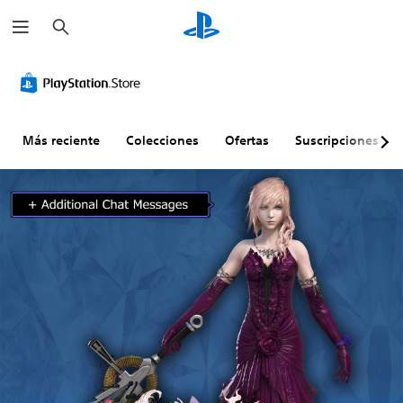
B
u
s
c
a
r
Más reciente
Colecciones
Ofertas
Suscripciones