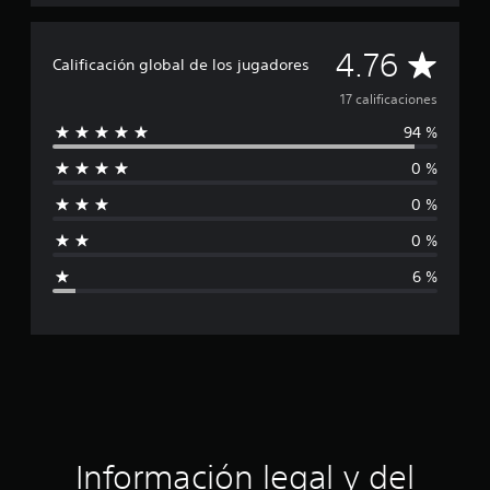
l
d
e
C
4.76
1
Calificación global de los jugadores
7
a
17 calificaciones
c
a
94 %
l
l
i
0 %
i
f
i
0 %
f
c
a
0 %
i
c
6 %
i
c
o
n
a
e
s
c
i
ó
Información legal y del