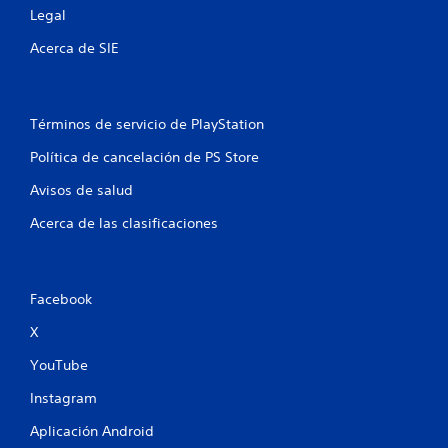
l
Legal
a
Acerca de SIE
s
e
Términos de servicio de PlayStation
n
Política de cancelación de PS Store
u
Avisos de salud
n
Acerca de las clasificaciones
t
o
Facebook
t
X
YouTube
a
Instagram
l
Aplicación Android