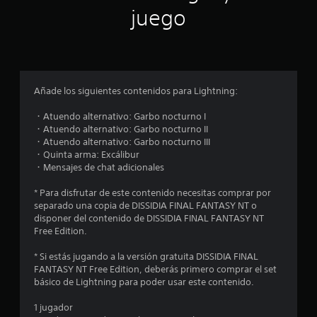
n
juego
p
r
o
Añade los siguientes contenidos para Lightning:
m
・Atuendo alternativo: Garbo nocturno I
・Atuendo alternativo: Garbo nocturno II
e
・Atuendo alternativo: Garbo nocturno III
・Quinta arma: Excálibur
d
・Mensajes de chat adicionales
i
* Para disfrutar de este contenido necesitas comprar por
separado una copia de DISSIDIA FINAL FANTASY NT o
o
disponer del contenido de DISSIDIA FINAL FANTASY NT
Free Edition.
:
* Si estás jugando a la versión gratuita DISSIDIA FINAL
4
FANTASY NT Free Edition, deberás primero comprar el set
básico de Lightning para poder usar este contenido.
.
1 jugador