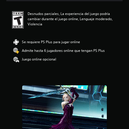
i
ó
Desnudos parciales, La experiencia del juego podría
n
cambiar durante el juego online, Lenguaje moderado,
p
Violencia
r
o
m
e
Se requiere PS Plus para jugar online
d
Admite hasta 6 jugadores online que tengan PS Plus
i
o
Juego online opcional
:
4
.
7
6
e
s
t
r
e
l
l
a
s