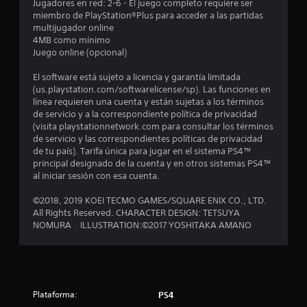
7
Jugadores en red: 2-6 - El juego completo requiere ser
miembro de PlayStation®Plus para acceder a las partidas
multijugador online
6
4MB como mínimo
Juego online (opcional)
e
El software está sujeto a licencia y garantía limitada
s
(us.playstation.com/softwarelicense/sp). Las funciones en
línea requieren una cuenta y están sujetas a los términos
t
de servicio y a la correspondiente política de privacidad
(visita playstationnetwork.com para consultar los términos
r
de servicio y las correspondientes políticas de privacidad
de tu país). Tarifa única para jugar en el sistema PS4™
e
principal designado de la cuenta y en otros sistemas PS4™
al iniciar sesión con esa cuenta.
l
©2018, 2019 KOEI TECMO GAMES/SQUARE ENIX CO., LTD.
l
All Rights Reserved. CHARACTER DESIGN: TETSUYA
NOMURA ILLUSTRATION:©2017 YOSHITAKA AMANO
a
s
d
Plataforma:
PS4