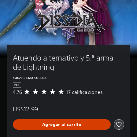
Atuendo alternativo y 5.ª arma 
de Lightning
SQUARE ENIX CO. LTD.
PS4
4.76
17 calificaciones
C
a
l
US$12.99
i
f
i
Agregar al carrito
c
a
c