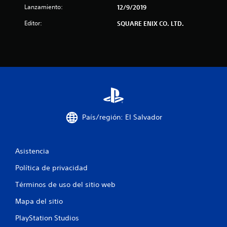
e
Lanzamiento:
12/9/2019
c
Editor:
SQUARE ENIX CO. LTD.
i
n
c
o
e
País/región: El Salvador
s
t
Asistencia
Política de privacidad
r
Términos de uso del sitio web
e
Mapa del sitio
l
PlayStation Studios