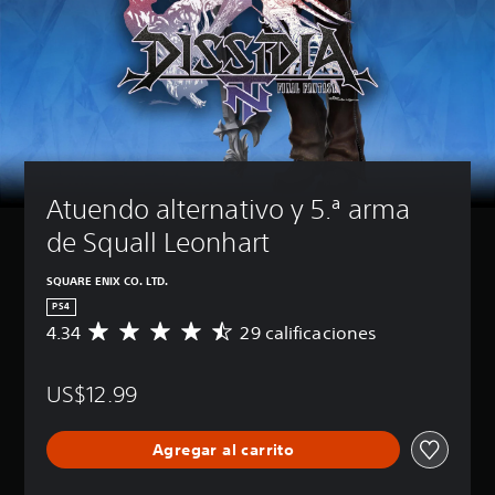
Atuendo alternativo y 5.ª arma 
de Squall Leonhart
SQUARE ENIX CO. LTD.
PS4
4.34
29 calificaciones
C
a
l
US$12.99
i
f
i
Agregar al carrito
c
a
c