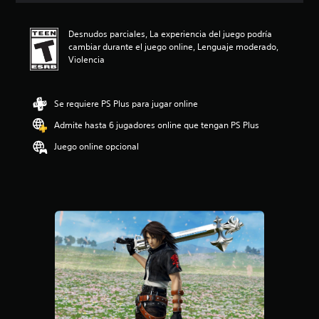
i
ó
Desnudos parciales, La experiencia del juego podría
n
cambiar durante el juego online, Lenguaje moderado,
p
Violencia
r
o
m
e
Se requiere PS Plus para jugar online
d
Admite hasta 6 jugadores online que tengan PS Plus
i
o
Juego online opcional
:
4
.
3
4
e
s
t
r
e
l
l
a
s