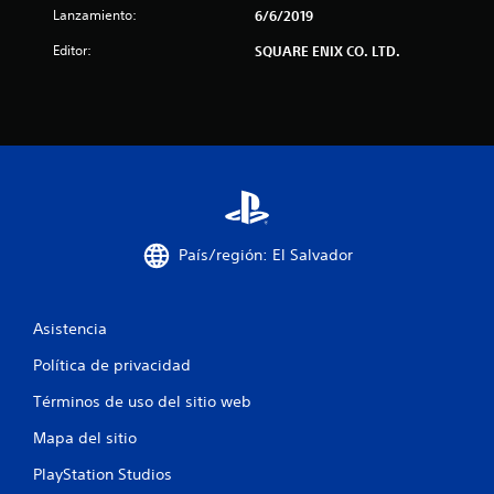
e
Lanzamiento:
6/6/2019
c
Editor:
SQUARE ENIX CO. LTD.
i
n
c
o
e
País/región: El Salvador
s
t
Asistencia
Política de privacidad
r
Términos de uso del sitio web
e
Mapa del sitio
l
PlayStation Studios