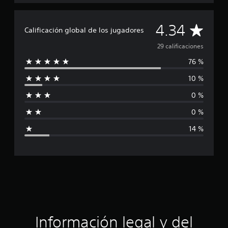
l
d
e
C
4.34
2
Calificación global de los jugadores
9
a
29 calificaciones
c
a
76 %
l
l
i
10 %
i
f
i
0 %
f
c
a
0 %
i
c
14 %
i
c
o
n
a
e
s
c
i
ó
Información legal y del