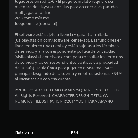
3
Jugadores en red: 2-6 - El juego completo requiere ser
miembro de PlayStation®Plus para acceder a las partidas
multijugador online
4
2MB como mínimo
Juego online (opcional)
e
El software está sujeto a licencia y garantía limitada
s
(us.playstation.com/softwarelicense/sp). Las funciones en
línea requieren una cuenta y están sujetas a los términos
t
de servicio y a la correspondiente política de privacidad
(visita playstationnetwork.com para consultar los términos
r
de servicio y las correspondientes políticas de privacidad
de tu país). Tarifa única para jugar en el sistema PS4™
e
principal designado de la cuenta y en otros sistemas PS4™
al iniciar sesión con esa cuenta.
l
©2018, 2019 KOEI TECMO GAMES/SQUARE ENIX CO., LTD.
l
All Rights Reserved. CHARACTER DESIGN: TETSUYA
NOMURA ILLUSTRATION:©2017 YOSHITAKA AMANO
a
s
d
Plataforma:
PS4