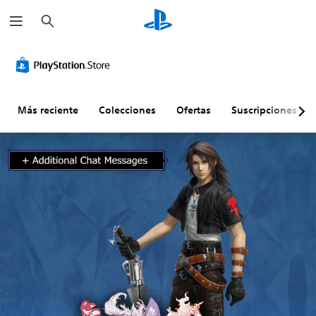
B
u
s
c
a
r
Más reciente
Colecciones
Ofertas
Suscripciones