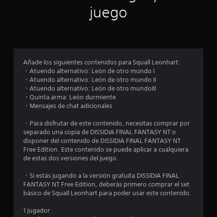
n
juego
p
r
o
Añade los siguientes contenidos para Squall Leonhart:
・Atuendo alternativo: León de otro mundo I
m
・Atuendo alternativo: León de otro mundo II
・Atuendo alternativo: León de otro mundoIII
e
・Quinta arma: León durmiente
・Mensajes de chat adicionales
d
・Para disfrutar de este contenido, necesitas comprar por
i
separado una copia de DISSIDIA FINAL FANTASY NT o
disponer del contenido de DISSIDIA FINAL FANTASY NT
o
Free Edition. Este contenido se puede aplicar a cualquiera
de estas dos versiones del juego.
:
・Si estás jugando a la versión gratuita DISSIDIA FINAL
4
FANTASY NT Free Edition, deberás primero comprar el set
básico de Squall Leonhart para poder usar este contenido.
.
1 jugador