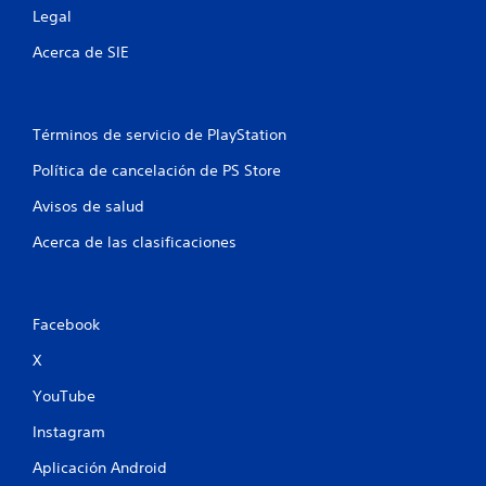
l
Legal
a
Acerca de SIE
s
e
Términos de servicio de PlayStation
n
Política de cancelación de PS Store
u
Avisos de salud
n
Acerca de las clasificaciones
t
o
Facebook
t
X
YouTube
a
Instagram
l
Aplicación Android