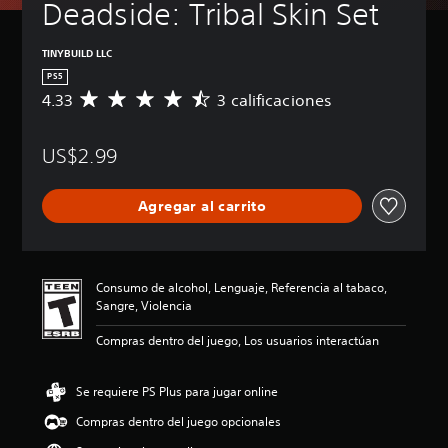
Deadside: Tribal Skin Set
TINYBUILD LLC
PS5
4.33
3 calificaciones
C
a
l
US$2.99
i
f
i
Agregar al carrito
c
a
c
i
ó
Consumo de alcohol, Lenguaje, Referencia al tabaco,
n
Sangre, Violencia
p
r
Compras dentro del juego, Los usuarios interactúan
o
m
e
Se requiere PS Plus para jugar online
d
Compras dentro del juego opcionales
i
o