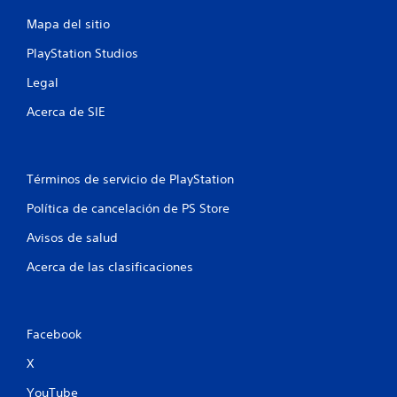
a
Mapa del sitio
l
PlayStation Studios
d
Legal
e
Acerca de SIE
3
c
Términos de servicio de PlayStation
a
Política de cancelación de PS Store
l
Avisos de salud
i
Acerca de las clasificaciones
f
i
Facebook
X
c
YouTube