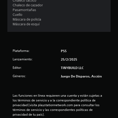
Chaleco táctico
s
Chaleco de cazador
Pasamontañas
d
Cuello
Máscara de policía
e
Máscara de esquí
c
i
Plataforma:
PS5
n
Lanzamiento:
25/2/2025
c
Editor:
TINYBUILD LLC
o
Géneros:
Juego De Disparos, Acción
e
s
Las funciones en línea requieren una cuenta y están sujetas a 
los términos de servicio y a la correspondiente política de 
t
privacidad (visita playstationnetwork.com para consultar los 
términos de servicio y las correspondientes políticas de 
r
privacidad de tu país).