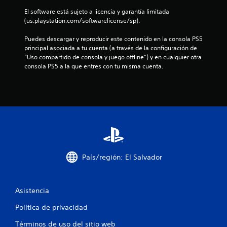
e
El software está sujeto a licencia y garantía limitada 
(us.playstation.com/softwarelicense/sp).
l
Puedes descargar y reproducir este contenido en la consola PS5 
l
principal asociada a tu cuenta (a través de la configuración de 
“Uso compartido de consola y juego offline”) y en cualquier otra 
a
consola PS5 a la que entres con tu misma cuenta.
s
e
n
u
n
País/región: El Salvador
t
Asistencia
o
Política de privacidad
t
Términos de uso del sitio web