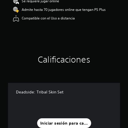
Se requiere jugar online
:
4
Admite hasta 70 jugadores online que tengan PS Plus
.
Compatible con el Uso a distancia
3
3
e
s
t
r
e
l
Calificaciones
l
a
s
d
e
c
i
Deadside: Tribal Skin Set
n
c
o
e
s
t
Iniciar sesión para calificar
r