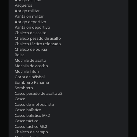
4
Vaqueros
Abrigo militar
.
Pantalón militar
Abrigo deportivo
3
Pantalón deportivo
Chaleco de asalto
Chaleco pesado de asalto
3
Chaleco táctico reforzado
Chaleco de policía
e
Bolsa
Mochila de asalto
s
Mochila de acecho
Mochila Tifón
t
Gorra de béisbol
Sombrero Panamá
r
Sombrero
Casco pesado de asalto x2
e
Casco
Casco de motociclista
l
Casco balístico
Casco balístico Mk2
l
Casco táctico
Casco táctico Mk2
a
Chaleco de campo