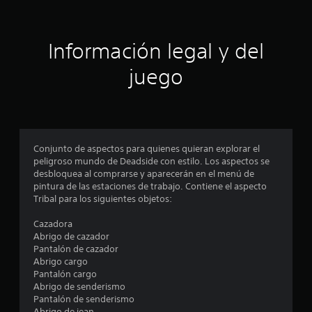
c
i
i
o
ó
Información legal y del
n
e
n
juego
s
p
r
o
Conjunto de aspectos para quienes quieran explorar el
peligroso mundo de Deadside con estilo. Los aspectos se
m
desbloquea al comprarse y aparecerán en el menú de
pintura de las estaciones de trabajo. Contiene el aspecto
e
Tribal para los siguientes objetos:
d
Cazadora
Abrigo de cazador
i
Pantalón de cazador
Abrigo cargo
o
Pantalón cargo
Abrigo de senderismo
:
Pantalón de senderismo
Abrigo de jean