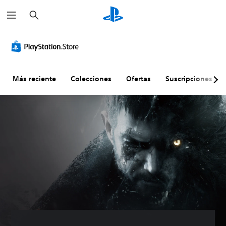
B
u
s
c
a
r
Más reciente
Colecciones
Ofertas
Suscripciones