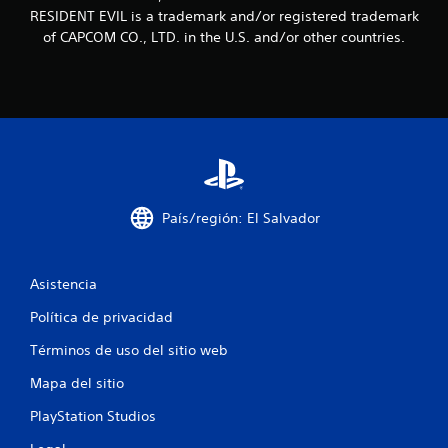
e
RESIDENT EVIL is a trademark and/or registered trademark
of CAPCOM CO., LTD. in the U.S. and/or other countries.
c
i
n
c
o
País/región: El Salvador
e
s
Asistencia
t
Política de privacidad
r
Términos de uso del sitio web
e
Mapa del sitio
l
PlayStation Studios