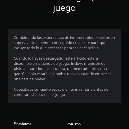
n
i
juego
c
p
a
c
r
i
o
o
n
Combinando las experiencias de innumerables expertos en
e
supervivencia, hemos conseguido crear este pack que
m
s
incluye todo lo que necesitas para salvar el pellejo.
e
Cuando lo hayas descargado, este artículo estará
disponible en la tienda del juego. Incluye munición de
d
pistola, munición de escopeta, un medicamento y una
ganzúa. Solo estará disponible una vez cuando empieces
i
una partida nueva.
o
Necesitarás suficiente espacio en tu inventario antes de
comprar este pack en el juego.
:
4
.
Plataforma:
PS4, PS5