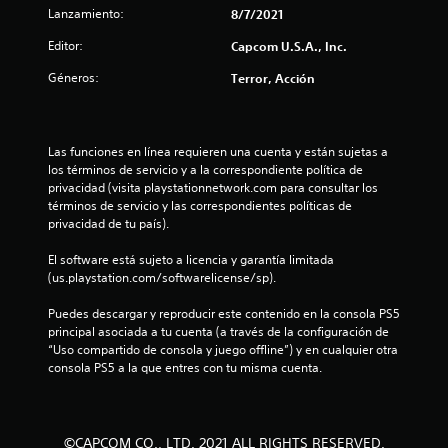
3
Lanzamiento:
8/7/2021
5
Editor:
Capcom U.S.A., Inc.
Géneros:
Terror, Acción
e
s
Las funciones en línea requieren una cuenta y están sujetas a 
t
los términos de servicio y a la correspondiente política de 
privacidad (visita playstationnetwork.com para consultar los 
r
términos de servicio y las correspondientes políticas de 
privacidad de tu país).
e
El software está sujeto a licencia y garantía limitada 
l
(us.playstation.com/softwarelicense/sp).
l
Puedes descargar y reproducir este contenido en la consola PS5 
principal asociada a tu cuenta (a través de la configuración de 
a
“Uso compartido de consola y juego offline”) y en cualquier otra 
consola PS5 a la que entres con tu misma cuenta.
s
d
©CAPCOM CO., LTD. 2021 ALL RIGHTS RESERVED.