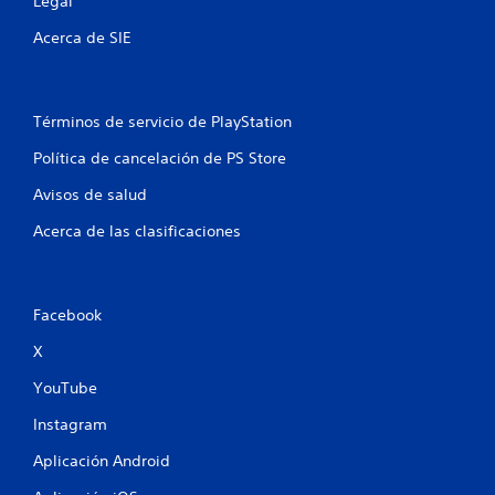
l
Legal
Acerca de SIE
a
s
e
Términos de servicio de PlayStation
Política de cancelación de PS Store
n
Avisos de salud
u
Acerca de las clasificaciones
n
t
Facebook
o
X
t
YouTube
a
Instagram
l
Aplicación Android