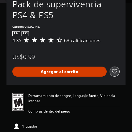
Pack de supervivencia 
PS4 & PS5
Capcom U.S.A., Inc.
PS4
PS5
4.35
63 calificaciones
C
a
l
US$0.99
i
f
i
Agregar al carrito
c
a
c
i
ó
Derramamiento de sangre, Lenguaje fuerte, Violencia
n
intensa
p
r
Compras dentro del juego
o
m
e
1 jugador
d