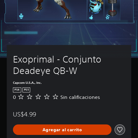
Exoprimal - Conjunto 
Deadeye QB-W
Capcom U.S.A., Inc.
PS4
PS5
0
Sin calificaciones
S
i
n
US$4.99
c
a
l
Agregar al carrito
i
f