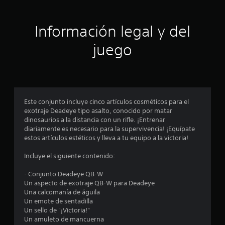
c
a
Información legal y del
c
juego
i
o
n
Este conjunto incluye cinco artículos cosméticos para el
exotraje Deadeye tipo asalto, conocido por matar
e
dinosaurios a la distancia con un rifle. ¡Entrenar
diariamente es necesario para la supervivencia! ¡Equípate
s
estos artículos estéticos y lleva a tu equipo a la victoria!
Incluye el siguiente contenido:
- Conjunto Deadeye QB-W
Un aspecto de exotraje QB-W para Deadeye
Una calcomanía de águila
Un emote de sentadilla
Un sello de "¡Victoria!"
Un amuleto de mancuerna