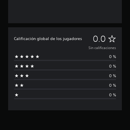
S
0.0
Calificación global de los jugadores
i
Sin calificaciones
0 %
n
0 %
c
0 %
a
0 %
l
0 %
i
f
i