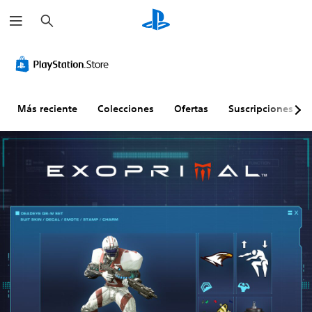
B
u
s
c
a
r
Más reciente
Colecciones
Ofertas
Suscripciones