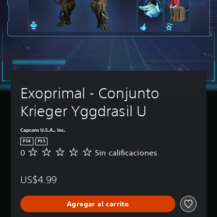
Exoprimal - Conjunto 
Krieger Yggdrasil U
Capcom U.S.A., Inc.
PS4
PS5
0
Sin calificaciones
S
i
n
US$4.99
c
a
l
Agregar al carrito
i
f