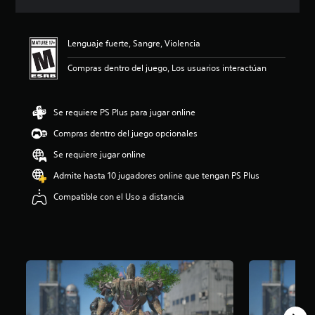
i
c
a
Lenguaje fuerte, Sangre, Violencia
c
i
Compras dentro del juego, Los usuarios interactúan
o
n
e
s
Se requiere PS Plus para jugar online
Compras dentro del juego opcionales
Se requiere jugar online
Admite hasta 10 jugadores online que tengan PS Plus
Compatible con el Uso a distancia