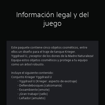
c
a
Información legal y del
c
juego
i
o
n
Este paquete contiene cinco objetos cosméticos, entre
ellos un diseño para el traje de tanque Krieger.
e
Yggdrasil U, ¡receptor de los dones de la Madre Naturaleza!
Equipa estos objetos cosméticos y protege a tu equipo
s
como un árbol robusto.
Incluye el siguiente contenido:
Conjunto Krieger Yggdrasil U
- Yggdrasil U (Krieger: aspecto de exotraje)
- Defiendebosques (calcomanía)
- Exoambiente (emote)
- ¡Gran trabajo! (sello)
- Leñador (amuleto)