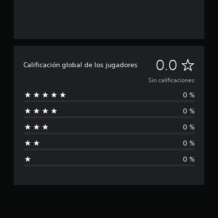
S
0.0
Calificación global de los jugadores
i
Sin calificaciones
0 %
n
0 %
c
0 %
a
0 %
l
0 %
i
f
i