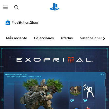
B
u
s
c
a
r
Más reciente
Colecciones
Ofertas
Suscripciones