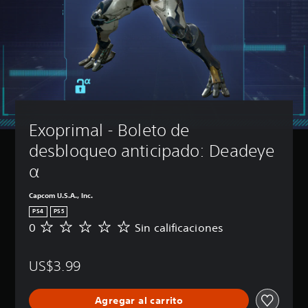
Exoprimal - Boleto de 
desbloqueo anticipado: Deadeye 
α
Capcom U.S.A., Inc.
PS4
PS5
0
Sin calificaciones
S
i
n
US$3.99
c
a
l
Agregar al carrito
i