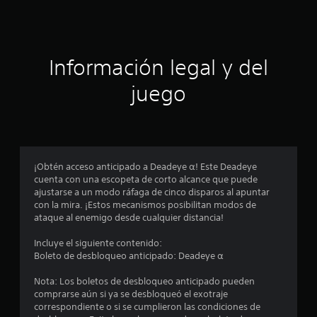
i
c
a
Información legal y del
c
juego
i
o
n
¡Obtén acceso anticipado a Deadeye α! Este Deadeye
cuenta con una escopeta de corto alcance que puede
e
ajustarse a un modo ráfaga de cinco disparos al apuntar
con la mira. ¡Estos mecanismos posibilitan modos de
s
ataque al enemigo desde cualquier distancia!
Incluye el siguiente contenido:
Boleto de desbloqueo anticipado: Deadeye α
Nota: Los boletos de desbloqueo anticipado pueden
comprarse aún si ya se desbloqueó el exotraje
correspondiente o si se cumplieron las condiciones de