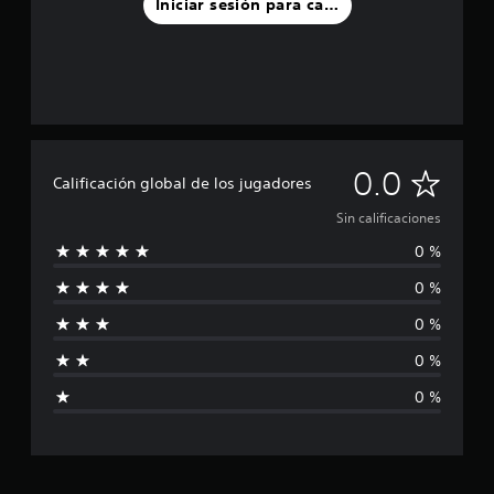
Iniciar sesión para calificar
S
0.0
Calificación global de los jugadores
i
Sin calificaciones
0 %
n
0 %
c
0 %
a
0 %
l
0 %
i
f