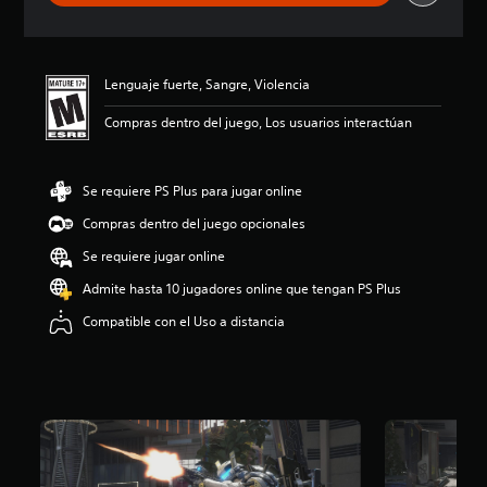
f
i
c
a
Lenguaje fuerte, Sangre, Violencia
c
i
Compras dentro del juego, Los usuarios interactúan
o
n
e
s
Se requiere PS Plus para jugar online
Compras dentro del juego opcionales
Se requiere jugar online
Admite hasta 10 jugadores online que tengan PS Plus
Compatible con el Uso a distancia