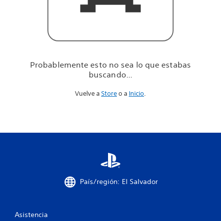
u
e
e
s
t
a
b
Probablemente esto no sea lo que estabas
a
buscando...
s
b
Vuelve a
Store
o a
Inicio
.
u
s
c
a
n
d
o
.
.
.
País/región: El Salvador
Asistencia