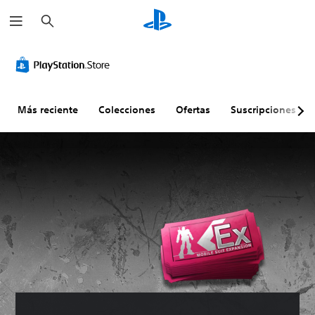
B
u
s
c
a
r
Más reciente
Colecciones
Ofertas
Suscripciones