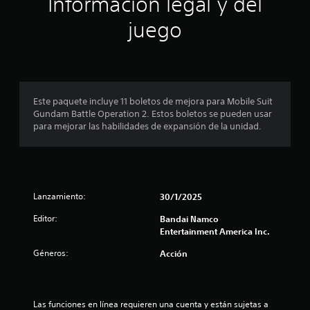
Información legal y del
o
n
n
juego
e
p
s
r
o
Este paquete incluye 11 boletos de mejora para Mobile Suit
Gundam Battle Operation 2. Estos boletos se pueden usar
m
para mejorar las habilidades de expansión de la unidad.
e
d
Lanzamiento:
30/1/2025
i
Editor:
Bandai Namco
o
Entertainment America Inc.
:
Géneros:
Acción
1
e
Las funciones en línea requieren una cuenta y están sujetas a 