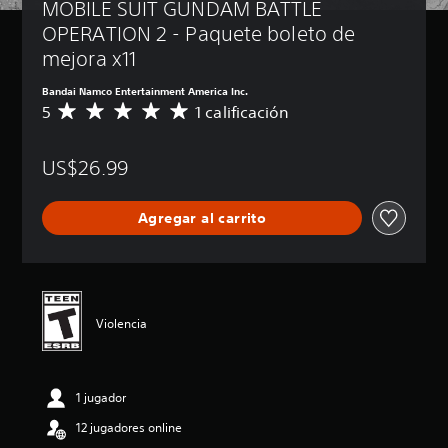
MOBILE SUIT GUNDAM BATTLE 
OPERATION 2 - Paquete boleto de 
mejora x11
Bandai Namco Entertainment America Inc.
5
1 calificación
C
a
l
US$26.99
i
f
i
Agregar al carrito
c
a
c
i
ó
n
Violencia
p
r
o
m
1 jugador
e
d
12 jugadores online
i