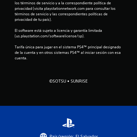
los términos de servicio y a la correspondiente política de 
s
privacidad (visita playstationnetwork.com para consultar los 
términos de servicio y las correspondientes políticas de 
t
privacidad de tu país).
r
El software está sujeto a licencia y garantía limitada 
(us.playstation.com/softwarelicense/sp).
e
Tarifa única para jugar en el sistema PS4™ principal designado 
l
de la cuenta y en otros sistemas PS4™ al iniciar sesión con esa 
cuenta.
l
a
©SOTSU • SUNRISE
d
e
c
i
n
País/región: El Salvador