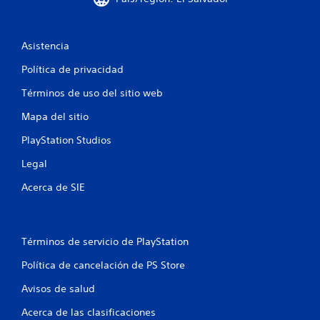
c
o
Asistencia
e
Política de privacidad
s
Términos de uso del sitio web
Mapa del sitio
t
PlayStation Studios
r
Legal
e
Acerca de SIE
l
l
Términos de servicio de PlayStation
a
Política de cancelación de PS Store
s
Avisos de salud
e
Acerca de las clasificaciones