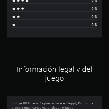
0 %
i
a
l
0 %
f
i
f
0 %
i
i
0 %
c
c
a
c
i
a
o
n
c
e
s
i
ó
Información legal y del
n
juego
p
r
o
Incluye 110 Tokens. Se pueden usar en Supply Drops que
proporcionan varios materiales en el juego.