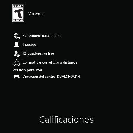
ó
n
p
Violencia
r
o
m
e
Se requiere jugar online
d
1 jugador
i
o
12 jugadores online
:
5
Compatible con el Uso a distancia
e
Versión para PS4
s
Vibración del control DUALSHOCK 4
t
r
e
l
l
a
s
d
Calificaciones
e
c
i