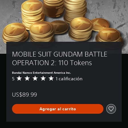
MOBILE SUIT GUNDAM BATTLE 
OPERATION 2: 110 Tokens
Bandai Namco Entertainment America Inc.
5
1 calificación
C
a
l
US$89.99
i
f
i
Agregar al carrito
c
a
c
i