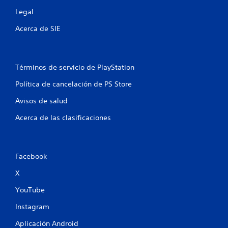
t
Legal
r
Acerca de SIE
e
l
Términos de servicio de PlayStation
l
Política de cancelación de PS Store
a
Avisos de salud
s
Acerca de las clasificaciones
e
n
Facebook
u
X
n
YouTube
t
Instagram
Aplicación Android