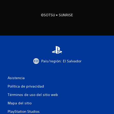
l
l
©SOTSU • SUNRISE
a
d
e
c
i
País/región: El Salvador
n
c
Asistencia
o
Política de privacidad
e
Términos de uso del sitio web
Mapa del sitio
s
PlayStation Studios