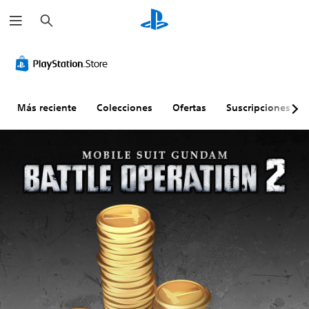
B
u
s
c
a
r
Más reciente
Colecciones
Ofertas
Suscripciones