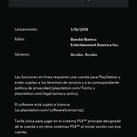
m
e
d
Lanzamiento:
1/10/2019
i
Editor:
Bandai Namco
Entertainment America Inc.
o
Géneros:
Acción, Acción
:
1
Las funciones en línea requieren una cuenta para PlayStation y 
e
están sujetas a los términos de servicio y a la correspondiente 
política de privacidad (playstation.com/Terms y 
s
playstation.com/legal/privacy-policy).
t
El software está sujeto a licencia 
(us.playstation.com/softwarelicense/sp).
r
Tarifa única para jugar en el sistema PS4™ principal designado 
e
de la cuenta y en otros sistemas PS4™ al iniciar sesión con esa 
cuenta.