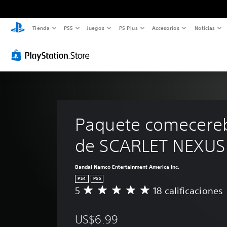
Tienda
PS5
Juegos
PS Plus
Accesorios
Noticias
Paquete comecereb
de SCARLET NEXUS
Bandai Namco Entertainment America Inc.
PS4
PS5
5
18 calificaciones
C
a
l
US$6.99
i