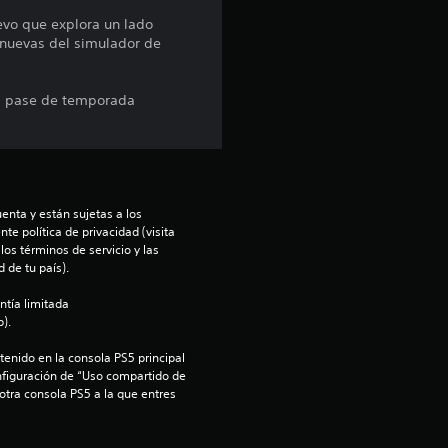
n
vo que explora un lado
 nuevas del simulador de
p
r
 el pase de temporada
o
m
e
enta y están sujetas a los 
te política de privacidad (visita 
os términos de servicio y las 
d
 de tu país).
i
ntía limitada 
).
o
enido en la consola PS5 principal 
nfiguración de “Uso compartido de 
:
 otra consola PS5 a la que entres 
5