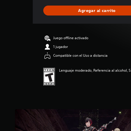
f
i
Agregar al carrito
c
a
c
i
ó
Juego offline activado
n
p
1 jugador
r
Compatible con el Uso a distancia
o
m
e
Lenguaje moderado, Referencia al alcohol, S
d
i
o
:
5
e
s
t
r
e
l