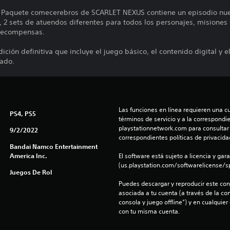
l Paquete comecerebros de SCARLET NEXUS contiene un episodio nue
, 2 sets de atuendos diferentes para todos los personajes, misiones
 recompensas.
ición definitiva que incluye el juego básico, el contenido digital y
ado.
Las funciones en línea requieren una cu
PS4, PS5
términos de servicio y a la correspondien
playstationnetwork.com para consultar l
9/2/2022
correspondientes políticas de privacidad
Bandai Namco Entertainment
America Inc.
El software está sujeto a licencia y gara
(us.playstation.com/softwarelicense/sp
Juegos De Rol
Puedes descargar y reproducir este cont
asociada a tu cuenta (a través de la co
consola y juego offline”) y en cualquier
con tu misma cuenta.