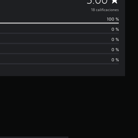
a
18 calificaciones
100 %
l
0 %
i
0 %
f
0 %
0 %
i
c
a
c
i
ó