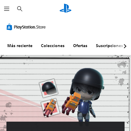
B
u
s
c
a
r
Más reciente
Colecciones
Ofertas
Suscripciones