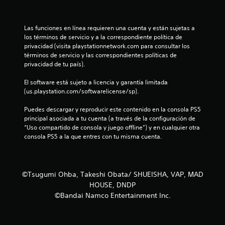
r
e
Las funciones en línea requieren una cuenta y están sujetas a 
los términos de servicio y a la correspondiente política de 
l
privacidad (visita playstationnetwork.com para consultar los 
términos de servicio y las correspondientes políticas de 
l
privacidad de tu país).
a
El software está sujeto a licencia y garantía limitada 
(us.playstation.com/softwarelicense/sp).
s
Puedes descargar y reproducir este contenido en la consola PS5 
d
principal asociada a tu cuenta (a través de la configuración de 
“Uso compartido de consola y juego offline”) y en cualquier otra 
e
consola PS5 a la que entres con tu misma cuenta.
c
i
©Tsugumi Ohba, Takeshi Obata/ SHUEISHA, VAP, MAD
HOUSE, DNDP
n
©Bandai Namco Entertainment Inc.
c