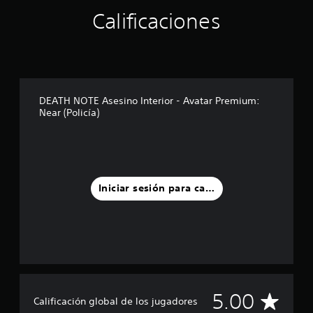
l
l
Calificaciones
a
s
e
n
u
n
DEATH NOTE Asesino Interior - Avatar Premium:
t
Near (Policía)
o
t
a
l
d
e
Iniciar sesión para calificar
4
c
a
l
i
f
i
c
a
C
5.00
Calificación global de los jugadores
c