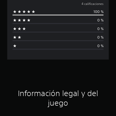
i
a
4 calificaciones
o
n
100 %
l
e
s
0 %
i
0 %
f
0 %
i
0 %
c
a
c
i
ó
Información legal y del
n
juego
p