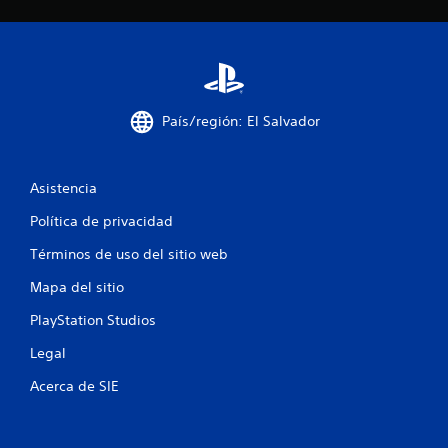
o
e
s
t
País/región: El Salvador
r
e
Asistencia
l
Política de privacidad
Términos de uso del sitio web
l
Mapa del sitio
a
PlayStation Studios
s
Legal
e
Acerca de SIE
n