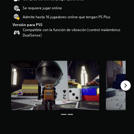
o
Se requiere jugar online
:
5
Admite hasta 16 jugadores online que tengan PS Plus
e
Versión para PS5
s
Compatible con la función de vibración (control inalámbrico
t
DualSense)
r
e
l
l
a
s
d
e
c
i
n
c
o
e
s
t
r
e