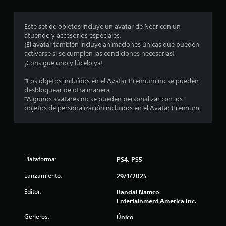
r
o
Este set de objetos incluye un avatar de Near con un
atuendo y accesorios especiales.
m
¡El avatar también incluye animaciones únicas que pueden
activarse si se cumplen las condiciones necesarias!
e
¡Consigue uno y lúcelo ya!
d
*Los objetos incluídos en el Avatar Premium no se pueden
desbloquear de otra manera.
i
*Algunos avatares no se pueden personalizar con los
objetos de personalización incluidos en el Avatar Premium.
o
:
5
Plataforma:
PS4, PS5
e
Lanzamiento:
29/1/2025
s
Editor:
Bandai Namco
Entertainment America Inc.
t
Géneros:
Único