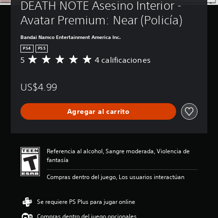
DEATH NOTE Asesino Interior - 
Avatar Premium: Near (Policía)
Bandai Namco Entertainment America Inc.
PS4
PS5
5
4 calificaciones
C
a
l
US$4.99
i
f
i
Agregar al carrito
c
a
c
i
ó
Referencia al alcohol, Sangre moderada, Violencia de
n
fantasía
p
r
Compras dentro del juego, Los usuarios interactúan
o
m
e
Se requiere PS Plus para jugar online
d
Compras dentro del juego opcionales
i