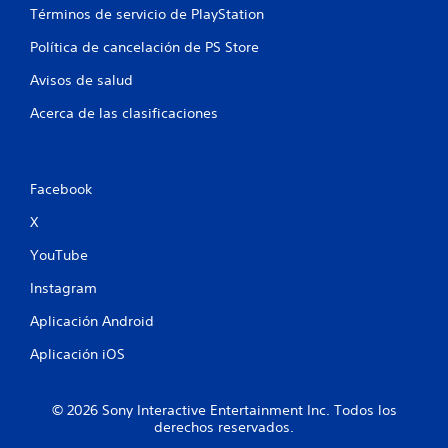
u
Términos de servicio de PlayStation
n
Política de cancelación de PS Store
t
Avisos de salud
o
Acerca de las clasificaciones
t
a
Facebook
l
X
d
YouTube
Instagram
e
Aplicación Android
4
Aplicación iOS
c
a
© 2026 Sony Interactive Entertainment Inc. Todos los
derechos reservados.
l