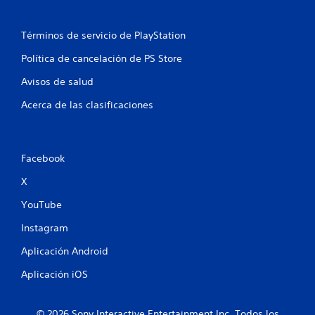
e
n
Términos de servicio de PlayStation
u
Política de cancelación de PS Store
n
Avisos de salud
t
Acerca de las clasificaciones
o
t
Facebook
a
X
l
YouTube
Instagram
d
Aplicación Android
e
Aplicación iOS
8
c
© 2026 Sony Interactive Entertainment Inc. Todos los