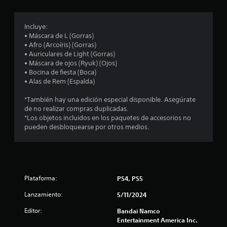
r
o
Incluye:
• Máscara de L (Gorras)
m
• Afro (Arcoíris) (Gorras)
• Auriculares de Light (Gorras)
e
• Máscara de ojos (Ryuk) (Ojos)
• Bocina de fiesta (Boca)
d
• Alas de Rem (Espalda)
i
*También hay una edición especial disponible. Asegúrate
de no realizar compras duplicadas.
o
*Los objetos incluidos en los paquetes de accesorios no
pueden desbloquearse por otros medios.
:
4
.
Plataforma:
PS4, PS5
5
Lanzamiento:
5/11/2024
e
Editor:
Bandai Namco
Entertainment America Inc.