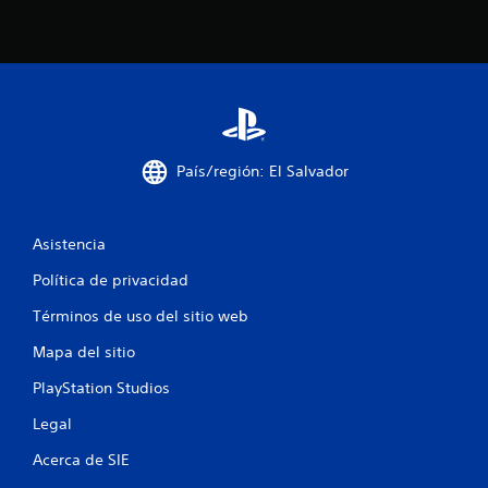
n
c
o
e
s
País/región: El Salvador
t
r
Asistencia
Política de privacidad
e
Términos de uso del sitio web
l
Mapa del sitio
l
PlayStation Studios
a
Legal
s
Acerca de SIE