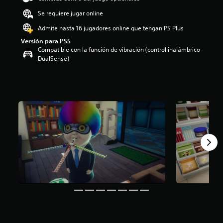
o
Se requiere jugar online
:
4
Admite hasta 16 jugadores online que tengan PS Plus
.
Versión para PS5
5
Compatible con la función de vibración (control inalámbrico
e
DualSense)
s
t
r
e
l
l
a
s
d
e
c
i
n
c
o
e
s
t