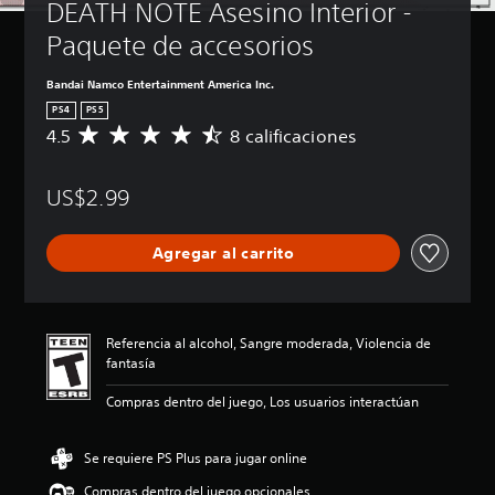
DEATH NOTE Asesino Interior - 
Paquete de accesorios
Bandai Namco Entertainment America Inc.
PS4
PS5
4.5
8 calificaciones
C
a
l
US$2.99
i
f
i
Agregar al carrito
c
a
c
i
ó
Referencia al alcohol, Sangre moderada, Violencia de
n
fantasía
p
r
Compras dentro del juego, Los usuarios interactúan
o
m
e
Se requiere PS Plus para jugar online
d
Compras dentro del juego opcionales
i