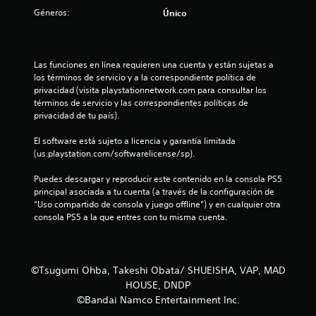
s
Géneros:
Único
t
r
Las funciones en línea requieren una cuenta y están sujetas a 
los términos de servicio y a la correspondiente política de 
e
privacidad (visita playstationnetwork.com para consultar los 
términos de servicio y las correspondientes políticas de 
l
privacidad de tu país).
l
El software está sujeto a licencia y garantía limitada 
(us.playstation.com/softwarelicense/sp).
a
Puedes descargar y reproducir este contenido en la consola PS5 
s
principal asociada a tu cuenta (a través de la configuración de 
“Uso compartido de consola y juego offline”) y en cualquier otra 
d
consola PS5 a la que entres con tu misma cuenta.
e
c
©Tsugumi Ohba, Takeshi Obata/ SHUEISHA, VAP, MAD
HOUSE, DNDP
i
©Bandai Namco Entertainment Inc.