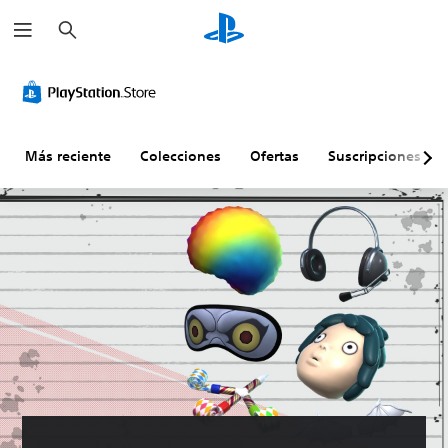
B
u
s
c
a
r
Más reciente
Colecciones
Ofertas
Suscripciones