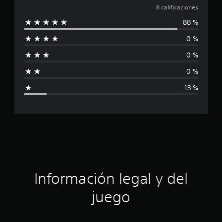
a
a
8 calificaciones
c
i
88 %
l
o
n
0 %
i
e
0 %
s
f
0 %
i
13 %
c
a
c
i
ó
Información legal y del
n
juego
p