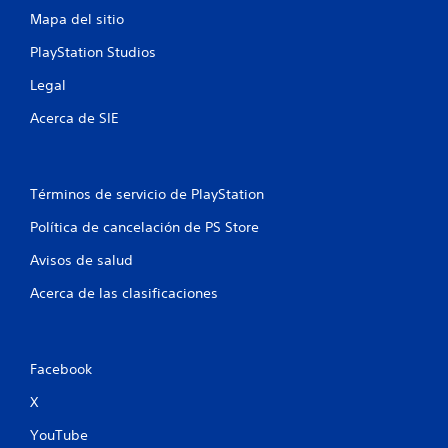
e
Mapa del sitio
n
PlayStation Studios
u
Legal
n
Acerca de SIE
t
o
Términos de servicio de PlayStation
t
Política de cancelación de PS Store
a
Avisos de salud
l
Acerca de las clasificaciones
d
e
Facebook
2
X
YouTube
0