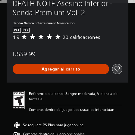
DEATH NOTE Asesino Interior - 
Senda Premium Vol. 2
Bandai Namco Entertainment America Inc.
PS4
PS5
4.9
20 calificaciones
C
a
l
US$9.99
i
f
i
Agregar al carrito
c
a
c
i
ó
Referencia al alcohol, Sangre moderada, Violencia de
n
fantasía
p
r
Compras dentro del juego, Los usuarios interactúan
o
m
e
Se requiere PS Plus para jugar online
d
Compras dentro del juego opcionales
i