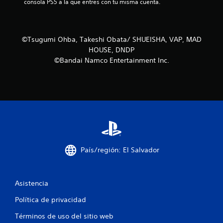
n
consola PS5 a la que entres con tu misma cuenta.
c
o
©Tsugumi Ohba, Takeshi Obata/ SHUEISHA, VAP, MAD
HOUSE, DNDP
e
©Bandai Namco Entertainment Inc.
s
t
r
e
l
País/región: El Salvador
l
Asistencia
a
Política de privacidad
s
Términos de uso del sitio web