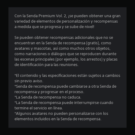
r
o
Con la Senda Premium Vol. 2, ¡se pueden obtener una gran
variedad de elementos de personalización y recompensas
m
a medida que se progresa y se sube de nivel!
e
Se pueden obtener recompensas adicionales que no se
encuentran en la Senda de recompensa (gratis), como
d
avatares y mascotas, así como muchos otros objetos,
como narraciones o diálogos que se reproducen durante
i
las escenas principales (por ejemplo, los arrestos) y placas
de identificación para las reuniones.
o
*El contenido y las especificaciones están sujetos a cambios
:
sin previo aviso.
*Senda de recompensa puede cambiarse a otra Senda de
4
recompensa y progresar en el proceso.
*La Senda de recompensa no caduca.
.
*La Senda de recompensa puede interrumpirse cuando
termine el servicio en línea.
9
*Algunos avatares no pueden personalizarse con los
elementos incluidos en la Senda de recompensa.
e