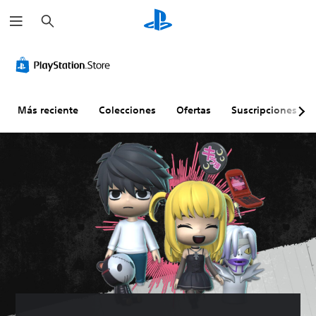
B
u
s
c
a
r
Más reciente
Colecciones
Ofertas
Suscripciones