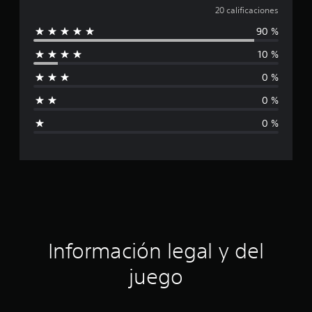
c
a
20 calificaciones
a
c
90 %
l
i
o
10 %
i
n
0 %
e
f
s
0 %
i
0 %
c
a
c
i
ó
Información legal y del
n
juego
p