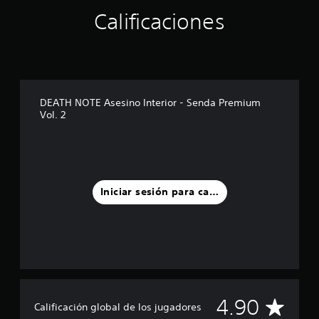
r
e
Calificaciones
l
l
a
s
e
n
DEATH NOTE Asesino Interior - Senda Premium
u
Vol. 2
n
t
o
t
a
l
Iniciar sesión para calificar
d
e
2
0
c
a
l
i
f
C
4.90
Calificación global de los jugadores
i