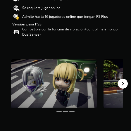
o
Se requiere jugar online
:
4
Admite hasta 16 jugadores online que tengan PS Plus
.
Versión para PS5
9
Compatible con la función de vibración (control inalámbrico
e
DualSense)
s
t
r
e
l
l
a
s
d
e
c
i
n
c
o
e
s
t