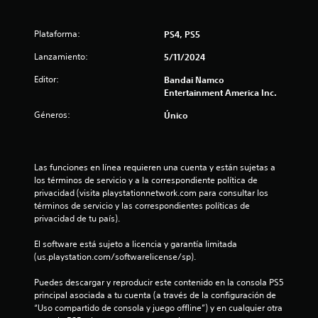
s
t
Plataforma:
PS4, PS5
r
Lanzamiento:
5/11/2024
Editor:
Bandai Namco
e
Entertainment America Inc.
l
Géneros:
Único
l
a
Las funciones en línea requieren una cuenta y están sujetas a 
los términos de servicio y a la correspondiente política de 
s
privacidad (visita playstationnetwork.com para consultar los 
términos de servicio y las correspondientes políticas de 
d
privacidad de tu país).
e
El software está sujeto a licencia y garantía limitada 
(us.playstation.com/softwarelicense/sp).
c
Puedes descargar y reproducir este contenido en la consola PS5 
i
principal asociada a tu cuenta (a través de la configuración de 
“Uso compartido de consola y juego offline”) y en cualquier otra 