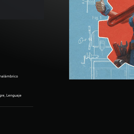
inalámbrico
re, Lenguaje