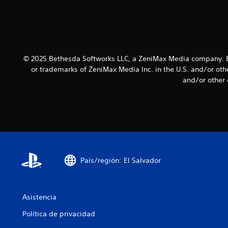
g
i
s
o
b
d
(
e
i
b
c
l
á
a
i
s
d
© 2025 Bethesda Softworks LLC, a ZeniMax Media company. B
d
a
i
or trademarks of ZeniMax Media Inc. in the U.S. and/or oth
a
a
c
and/or other 
d
l
a
t
d
)
a
e
P
v
j
u
o
o
e
z
y
d
.
s
e
País/región: El Salvador
s
t
A
r
i
u
a
c
d
l
k
Asistencia
i
e
a
n
o
Política de privacidad
j
t
3