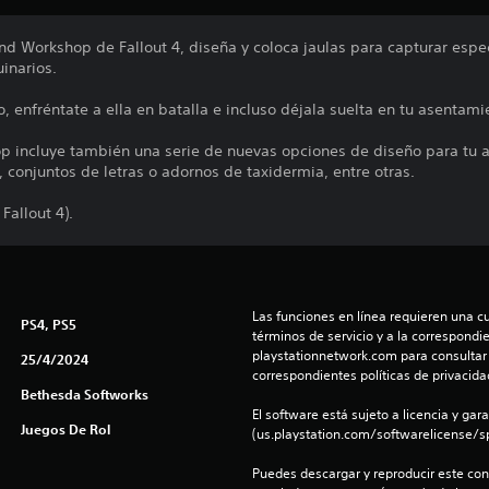
 Workshop de Fallout 4, diseña y coloca jaulas para capturar espe
inarios.
 enfréntate a ella en batalla e incluso déjala suelta en tu asentami
op incluye también una serie de nuevas opciones de diseño para tu
, conjuntos de letras o adornos de taxidermia, entre otras.
Fallout 4).
Las funciones en línea requieren una cu
PS4, PS5
términos de servicio y a la correspondien
playstationnetwork.com para consultar l
25/4/2024
correspondientes políticas de privacidad
Bethesda Softworks
El software está sujeto a licencia y gara
Juegos De Rol
(us.playstation.com/softwarelicense/sp
Puedes descargar y reproducir este cont