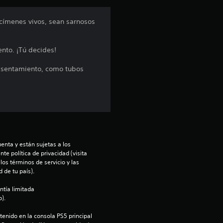
e
címenes vivos, sean sarnosos
l
l
ento. ¡Tú decides!
a
 asentamiento, como tubos
s
d
e
enta y están sujetas a los 
c
te política de privacidad (visita 
os términos de servicio y las 
 de tu país).
i
ntía limitada 
n
).
c
enido en la consola PS5 principal 