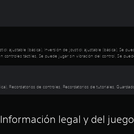
stick ajustable (básica), Inversión de joystick ajustable (básica), Se 
 controles táctiles, Se puede jugar sin vibración del control, Se puede
ásica), Recordatorios de controles, Recordatorios de tutoriales, Guarda
Información legal y del juego