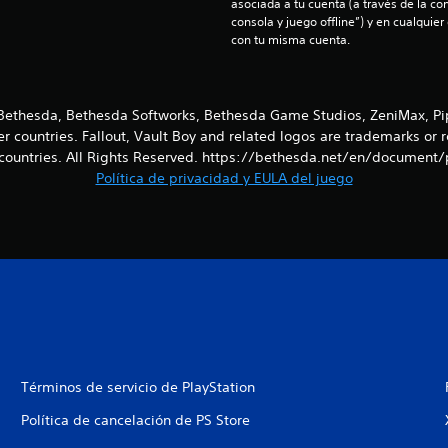
asociada a tu cuenta (a través de la co
consola y juego offline”) y en cualquier
con tu misma cuenta.
ethesda, Bethesda Softworks, Bethesda Game Studios, ZeniMax, Pip-
er countries. Fallout, Vault Boy and related logos are trademarks or 
countries. All Rights Reserved. https://bethesda.net/en/document/
Política de privacidad y EULA del juego
Términos de servicio de PlayStation
Política de cancelación de PS Store