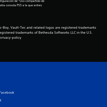
nfiguración de “Uso compartido de 
 otra consola PS5 a la que entres 
o
e
s
Boy, Vault-Tec and related logos are registered trademarks
registered trademarks of Bethesda Softworks LLC in the U.S.
t
privacy-policy
r
e
l
l
a
Facebook
s
X