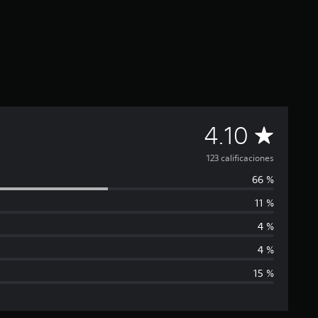
C
4.10
a
123 calificaciones
66 %
l
11 %
i
4 %
f
4 %
15 %
i
c