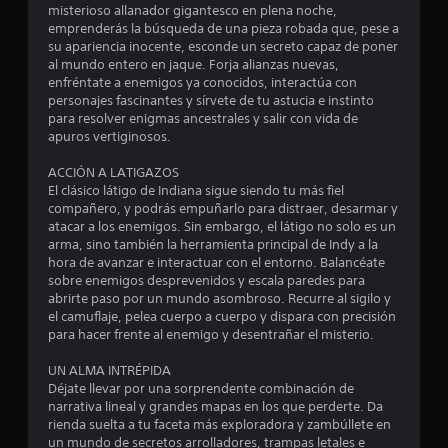
a
e
t
misterioso allanador gigantesco en plena noche,
l
n
e
emprenderás la búsqueda de una pieza robada que, pese a
o
z
r
su apariencia inocente, esconde un secreto capaz de poner
r
d
l
a
al mundo entero en jaque. Forja alianzas nuevas,
i
o
enfréntate a enemigos ya conocidos, interactúa con
d
o
e
s
personajes fascinantes y sírvete de tu astucia e instinto
a
s
f
para resolver enigmas ancestrales y salir con vida de
)
d
6
á
apuros vertiginosos.
P
e
c
u
7
t
i
ACCIÓN A LATIGAZOS
e
l
u
El clásico látigo de Indiana sigue siendo tu más fiel
d
7
m
compañero, y podrás empuñarlo para distraer, desarmar y
t
e
e
atacar a los enemigos. Sin embargo, el látigo no solo es un
o
s
n
c
arma, sino también la herramienta principal de Indy a la
r
i
t
hora de avanzar e interactuar con el entorno. Balancéate
i
n
e
sobre enemigos desprevenidos y escala paredes para
a
a
v
.
abrirte paso por un mundo asombroso. Recurre al sigilo y
l
e
el camuflaje, pelea cuerpo a cuerpo y dispara con precisión
l
r
e
para hacer frente al enemigo y desentrañar el misterio.
t
s
i
i
UN ALMA INTRÉPIDA
P
r
Déjate llevar por una sorprendente combinación de
f
u
e
narrativa lineal y grandes mapas en los que perderte. Da
e
l
rienda suelta a tu faceta más exploradora y zambúllete en
i
d
m
un mundo de secretos arrolladores, trampas letales e
e