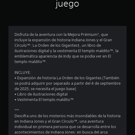
s
juego
s
l
r
d
o
l
L
s
o
o
e
j
s
s
o
c
s
c
y
o
u
Disfruta de la aventura con la Mejora Prémium*, que
s
n
b
incluye la expansión de historia Indiana Jones y el Gran
i
t
t
t
Círculo™: La Orden de los Gigantes†, un libro de
i
r
í
ilustraciones digital y la vestimenta El templo maldito™, la
n
c
o
t
emblemática apariencia de Indy que se podía ver en El
k
l
u
templo maldito™.
c
s
e
l
.
s
o
INCLUYE:
d
o
s
• Expansión de historia La Orden de los Gigantes (También
e
C
se podrá adquirir por separado a partir del 4 de septiembre
I
l
e
C
de 2025; se necesita el juego base)
n
j
s
• Libro de ilustraciones digital
v
u
s
e
• Vestimenta El templo maldito™
e
e
p
g
r
t
r
***
o
s
e
Descifra uno de los misterios más insondables de la historia
e
r
i
s
en Indiana Jones y el Gran Círculo™, una aventura
n
e
ó
individual en primera persona que se desarrolla entre los
c
e
n
acontecimientos de Indiana Jones: en busca del arca
n