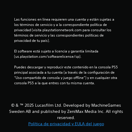
u
c
t
a
o
l
r
d
Las funciones en línea requieren una cuenta y están sujetas a 
i
e
los términos de servicio y a la correspondiente política de 
a
c
privacidad (visita playstationnetwork.com para consultar los 
l
a
términos de servicio y las correspondientes políticas de 
d
d
privacidad de tu país).
e
a
l
j
El software está sujeto a licencia y garantía limitada 
g
o
(us.playstation.com/softwarelicense/sp).
a
y
m
s
Puedes descargar y reproducir este contenido en la consola PS5 
e
t
principal asociada a tu cuenta (a través de la configuración de 
p
i
“Uso compartido de consola y juego offline”) y en cualquier otra 
l
c
consola PS5 a la que entres con tu misma cuenta.
a
k
y
a
e
n
n
a
© & ™ 2025 Lucasfilm Ltd. Developed by MachineGames
c
l
Sweden AB and published by ZeniMax Media Inc. All rights
u
ó
a
reserved.
g
l
Política de privacidad y EULA del juego
i
q
c