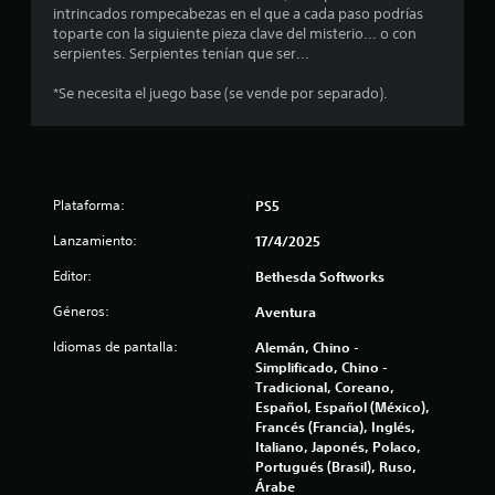
o
intrincados rompecabezas en el que a cada paso podrías
s
c
v
toparte con la siguiente pieza clave del misterio... o con
r
i
serpientes. Serpientes tenían que ser...
e
a
m
v
i
*Se necesita el juego base (se vende por separado).
i
c
e
s
n
a
i
t
r
o
l
o
h
a
Plataforma:
PS5
o
i
n
r
n
Lanzamiento:
17/4/2025
i
f
e
z
Editor:
Bethesda Softworks
o
o
r
s
n
Géneros:
Aventura
m
t
a
a
Idiomas de pantalla:
Alemán, Chino -
c
l
Simplificado, Chino -
i
y
Tradicional, Coreano,
ó
v
Español, Español (México),
n
e
Francés (Francia), Inglés,
d
r
Italiano, Japonés, Polaco,
e
t
Portugués (Brasil), Ruso,
t
i
Árabe