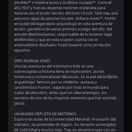
u
t
perdida™ e Indiana Jones y la última cruzada™. Corre el
d
a
a
l
año 1937 y fuerzas abyectas recorren el planeta para
e
l
n
hacerse con el poder secreto del Gran Círculo. Solo hay una
j
q
d
persona capaz de pararles los pies: Indiana Jones™. Ponte
l
o
u
e
en la piel del legendario arqueólogo en esta aventura de
i
y
u
acción, ganadora de varios premios a Juego del año, del
a
e
s
n
estudio MachineGames, responsable de la reciente saga
r
t
a
Wolfenstein y que en esta ocasión cuenta con el
s
m
m
i
aclamadísimo diseñador Todd Howard como productor
o
a
ejecutivo.
c
e
m
n
k
e
e
ERES INDIANA JONES
n
a
n
r
Vive las aventuras del mismísimo Indy en una
j
t
a
sobrecogedora historia llena de exploración, acción
u
u
o
q
inmersiva y rompecabezas fabulosos. En la piel del brillante
.
s
u
arqueólogo, famoso por su intelecto, audacia y
n
t
e
característico humor, viajarás por todo el mundo para
a
p
tratar de descubrir, antes que tus viles enemigos, los
R
t
e
b
secretos de uno de los mayores misterios que han existido
e
r
jamás.
l
c
o
m
e
o
i
UN MUNDO REPLETO DE MISTERIOS
(
t
r
t
Explora las aulas de la Universidad Marshall, el corazón del
a
d
e
Vaticano, las pirámides de Egipto, los templos sumergidos
v
a
a
l
de Sukhothai y mucho más. Tras un encontronazo con un