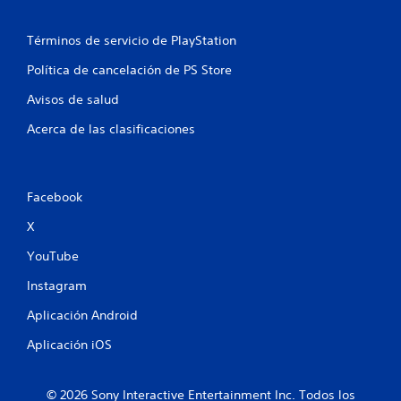
e
e
g
d
o
Términos de servicio de PlayStation
e
P
j
Política de cancelación de PS Store
u
u
e
Avisos de salud
g
d
a
e
Acerca de las clasificaciones
r
s
p
s
a
i
u
n
Facebook
s
c
a
X
o
r
n
e
YouTube
t
l
r
j
Instagram
o
u
Aplicación Android
e
l
g
e
Aplicación iOS
o
s
e
d
n
e
© 2026 Sony Interactive Entertainment Inc. Todos los
c