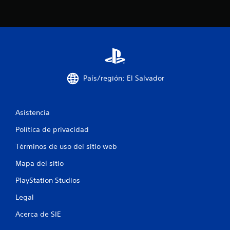
u
o
i
q
e
u
r
e
m
s
o
e
m
u
e
s
n
País/región: El Salvador
e
t
e
o
n
.
e
Asistencia
l
j
P
Política de privacidad
u
a
e
Términos de uso del sitio web
u
g
s
o
Mapa del sitio
a
.
d
PlayStation Studios
e
S
Legal
l
e
j
Acerca de SIE
p
u
u