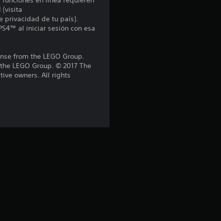
s funciones en línea requieren
o
 (visita
e privacidad de tu país).
:
PS4™ al iniciar sesión con esa
4
nse from the LEGO Group.
f the LEGO Group. © 2017 The
.
ive owners. All rights
1
3
e
s
t
r
e