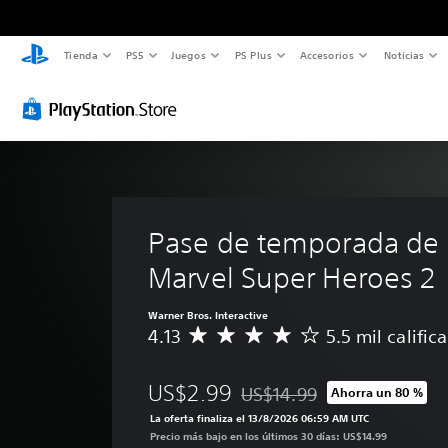
Tienda
PS5
Juegos
PS Plus
Accesorios
Noticias
Pase de temporada de
Marvel Super Heroes 2
Warner Bros. Interactive
4.13
5.5 mil calific
C
a
l
US$2.99
US$14.99
Ahorra un 80 %
i
Rebajado del precio original d
f
La oferta finaliza el 13/8/2026 06:59 AM UTC
i
Precio más bajo en los últimos 30 días: US$14.99