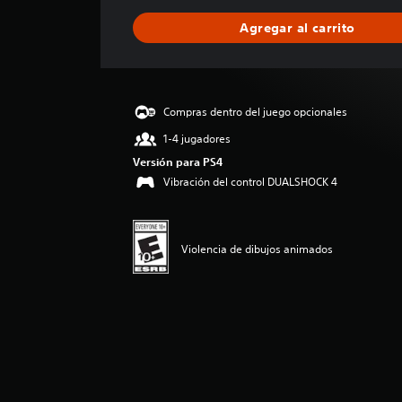
c
a
Agregar al carrito
c
i
ó
n
p
Compras dentro del juego opcionales
r
1-4 jugadores
o
m
Versión para PS4
e
Vibración del control DUALSHOCK 4
d
i
o
:
Violencia de dibujos animados
4
.
1
3
e
s
t
r
e