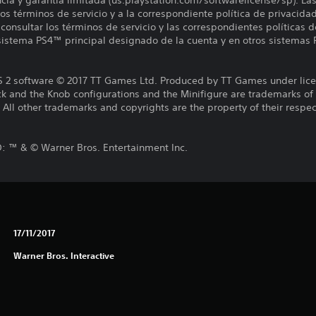
encia y garantía limitada (us.playstation.com/softwarelicense/sp). La
os términos de servicio y a la correspondiente política de privacidad
onsultar los términos de servicio y las correspondientes políticas d
 sistema PS4™ principal designado de la cuenta y en otros sistemas 
 software © 2017 TT Games Ltd. Produced by TT Games under lice
ck and the Knob configurations and the Minifigure are trademarks o
l other trademarks and copyrights are the property of their respect
™ & © Warner Bros. Entertainment Inc.
17/11/2017
Warner Bros. Interactive