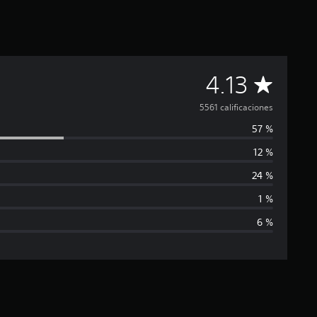
C
4.13
a
5561 calificaciones
57 %
l
12 %
i
24 %
f
1 %
6 %
i
c
a