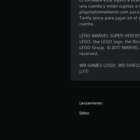
El software está sujeto a lic
o
una cuenta y están sujetas a l
n
playstationnetwork.com para c
e
Tarifa única para jugar en el
s
cuenta.
LEGO MARVEL SUPER HEROES 2
LEGO, the LEGO logo, the Bri
LEGO Group. © 2017 MARVEL. Al
reserved.
WB GAMES LOGO, WB SHIELD: 
(s17)
Lanzamiento:
Editor: