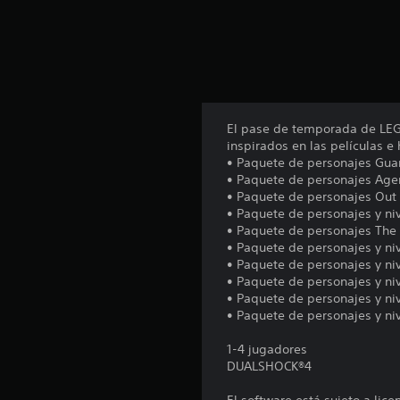
n
t
o
t
a
l
d
e
El pase de temporada de LEGO
5
inspirados en las películas e
.
• Paquete de personajes Guar
5
• Paquete de personajes Agen
m
• Paquete de personajes Out
i
• Paquete de personajes y niv
l
• Paquete de personajes Th
c
• Paquete de personajes y niv
a
• Paquete de personajes y ni
l
• Paquete de personajes y n
i
• Paquete de personajes y niv
f
• Paquete de personajes y ni
i
c
1-4 jugadores
a
DUALSHOCK®4
c
i