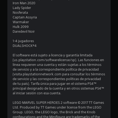
e
Iron Man 2020
Lady Spider
d
Nosferata
Captain Assyria
i
Warmaker
Hulk 2099
o
Daredevil Noir
:
1-4 jugadores
DUALSHOCK®4
4
El software está sujeto a licencia y garantía limitada
.
(us.playstation.com/softwarelicense/sp). Las funciones en
línea requieren una cuenta y están sujetas a los términos
3
de servicio y a la correspondiente política de privacidad
(visita playstationnetwork.com para consultar los términos
de servicio y las correspondientes políticas de privacidad
8
de tu país). Tarifa única para jugar en el sistema PS4™
principal designado de la cuenta y en otros sistemas PS4™
e
al iniciar sesión con esa cuenta.
s
LEGO MARVEL SUPER HEROES 2 software © 2017 TT Games
Ltd. Produced by TT Games under license from the LEGO
t
Group. LEGO, the LEGO logo, the Brick and the Knob
configurations and the Minifigure are trademarks of the