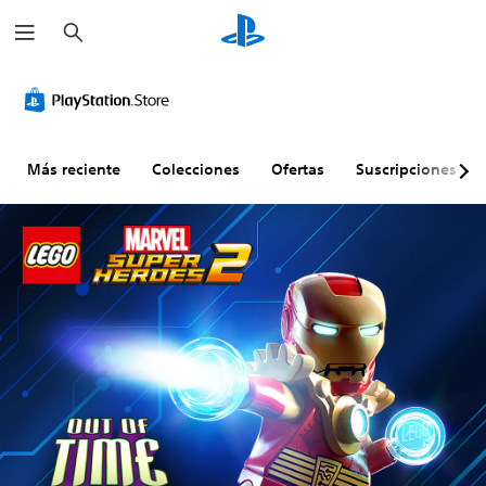
B
u
s
c
a
r
Más reciente
Colecciones
Ofertas
Suscripciones