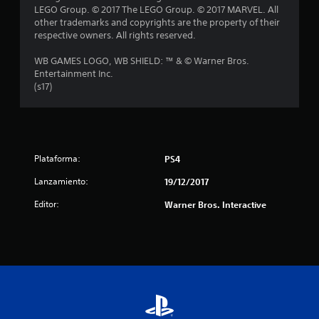
r
LEGO Group. © 2017 The LEGO Group. © 2017 MARVEL. All
other trademarks and copyrights are the property of their
e
respective owners. All rights reserved.
l
WB GAMES LOGO, WB SHIELD: ™ & © Warner Bros.
Entertainment Inc.
l
(s17)
a
s
d
Plataforma:
PS4
Lanzamiento:
19/12/2017
e
Editor:
Warner Bros. Interactive
c
i
n
c