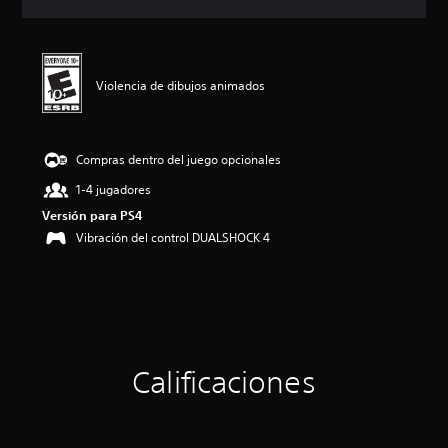
c
i
ó
n
p
Violencia de dibujos animados
r
o
m
e
Compras dentro del juego opcionales
d
1-4 jugadores
i
o
Versión para PS4
:
Vibración del control DUALSHOCK 4
4
.
3
8
e
s
t
r
Calificaciones
e
l
l
a