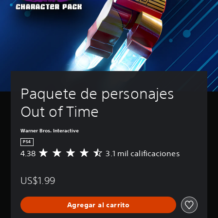
Paquete de personajes 
Out of Time
Warner Bros. Interactive
PS4
4.38
3.1 mil calificaciones
C
a
l
US$1.99
i
f
i
Agregar al carrito
c
a