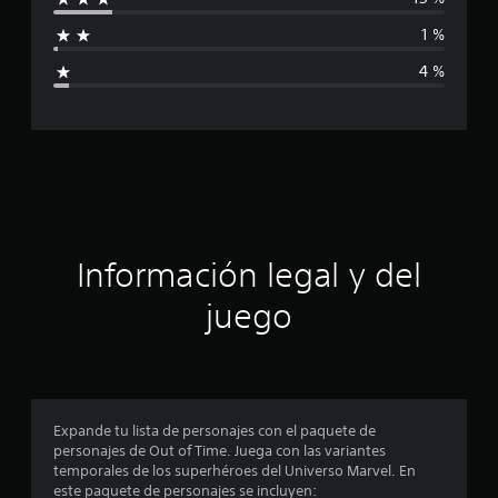
f
l
1 %
d
i
e
4 %
3
c
.
1
a
m
i
c
l
c
i
a
l
ó
i
Información legal y del
f
n
i
juego
c
a
p
c
i
r
o
n
o
Expande tu lista de personajes con el paquete de
e
personajes de Out of Time. Juega con las variantes
s
m
temporales de los superhéroes del Universo Marvel. En
este paquete de personajes se incluyen: