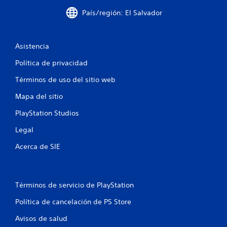
o
País/región: El Salvador
e
s
Asistencia
t
Política de privacidad
r
Términos de uso del sitio web
e
Mapa del sitio
l
PlayStation Studios
l
Legal
Acerca de SIE
a
s
Términos de servicio de PlayStation
e
Política de cancelación de PS Store
n
Avisos de salud