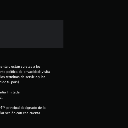
i
ó
n
p
r
o
enta y están sujetas a los 
m
te política de privacidad (visita 
os términos de servicio y las 
 de tu país).
e
ntía limitada 
d
).
i
S4™ principal designado de la 
iar sesión con esa cuenta.
o