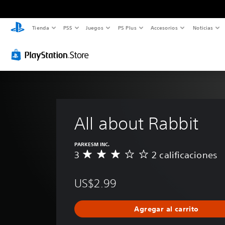
Tienda
PS5
Juegos
PS Plus
Accesorios
Noticias
All about Rabbit
PARKESM INC.
3
2 calificaciones
C
a
l
US$2.99
i
f
i
Agregar al carrito
c
a