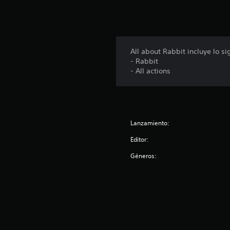
l
d
e
2
c
All about Rabbit incluye lo si
a
- Rabbit
l
- All actions
i
f
i
c
a
c
Lanzamiento:
i
Editor:
o
n
Géneros:
e
s