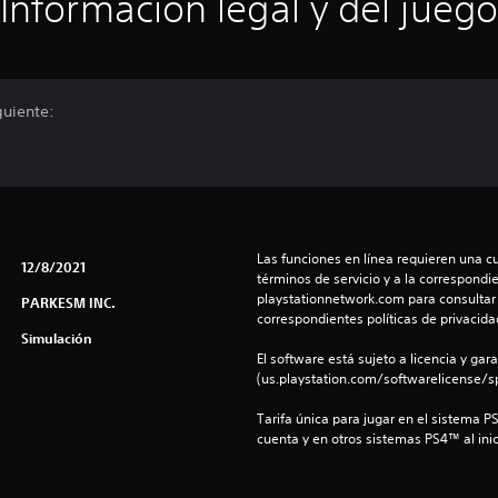
Información legal y del juego
guiente:
Las funciones en línea requieren una cu
12/8/2021
términos de servicio y a la correspondien
playstationnetwork.com para consultar l
PARKESM INC.
correspondientes políticas de privacidad
Simulación
El software está sujeto a licencia y gara
(us.playstation.com/softwarelicense/sp
Tarifa única para jugar en el sistema P
cuenta y en otros sistemas PS4™ al inic