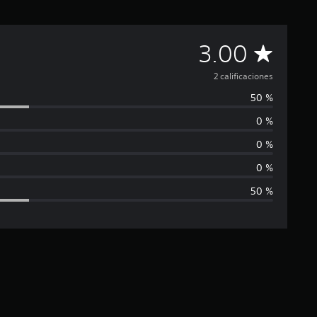
C
3.00
a
2 calificaciones
50 %
l
0 %
i
0 %
f
0 %
50 %
i
c
a
c