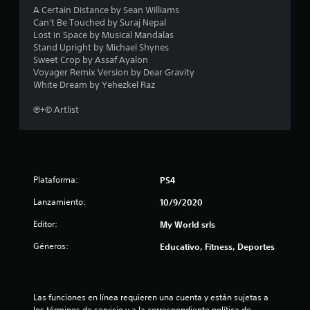
d
A Certain Distance by Sean Williams
Can't Be Touched by Suraj Nepal
e
Lost in Space by Musical Mandalas
Stand Upright by Michael Shynes
c
Sweet Crop by Assaf Ayalon
Voyager Remix Version by Dear Gravity
White Dream by Yehezkel Raz
i
℗+© Artlist
n
c
o
Plataforma:
PS4
e
Lanzamiento:
10/9/2020
s
Editor:
My World srls
t
Géneros:
Educativo, Fitness, Deportes
r
e
Las funciones en línea requieren una cuenta y están sujetas a 
los términos de servicio y a la correspondiente política de 