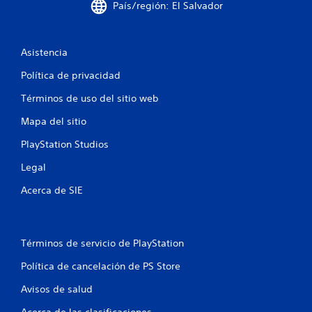
l
País/región: El Salvador
d
Asistencia
e
Política de privacidad
1
Términos de uso del sitio web
2
Mapa del sitio
c
PlayStation Studios
a
Legal
l
Acerca de SIE
i
f
Términos de servicio de PlayStation
i
Política de cancelación de PS Store
c
Avisos de salud
Acerca de las clasificaciones