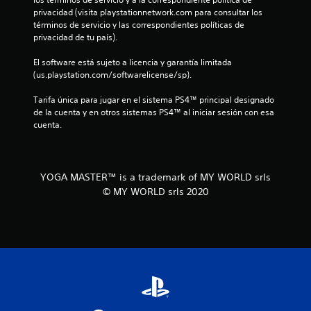
l
privacidad (visita playstationnetwork.com para consultar los 
términos de servicio y las correspondientes políticas de 
l
privacidad de tu país).
a
El software está sujeto a licencia y garantía limitada 
(us.playstation.com/softwarelicense/sp).
s
Tarifa única para jugar en el sistema PS4™ principal designado 
e
de la cuenta y en otros sistemas PS4™ al iniciar sesión con esa 
cuenta.
n
u
YOGA MASTER™ is a trademark of MY WORLD srls
n
© MY WORLD srls 2020
t
o
t
a