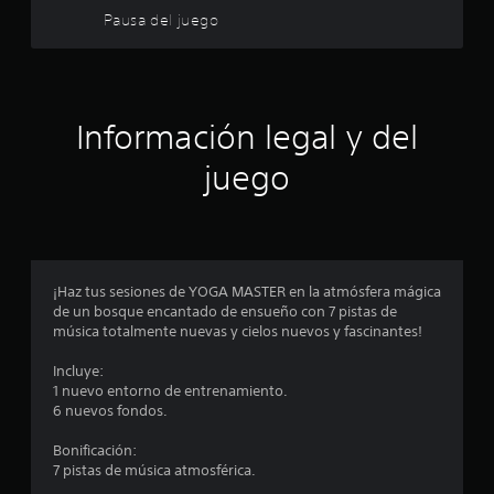
o
Pausa del juego
:
5
Información legal y del
e
juego
s
t
r
¡Haz tus sesiones de YOGA MASTER en la atmósfera mágica
e
de un bosque encantado de ensueño con 7 pistas de
música totalmente nuevas y cielos nuevos y fascinantes!
l
Incluye:
l
1 nuevo entorno de entrenamiento.
6 nuevos fondos.
a
Bonificación:
s
7 pistas de música atmosférica.