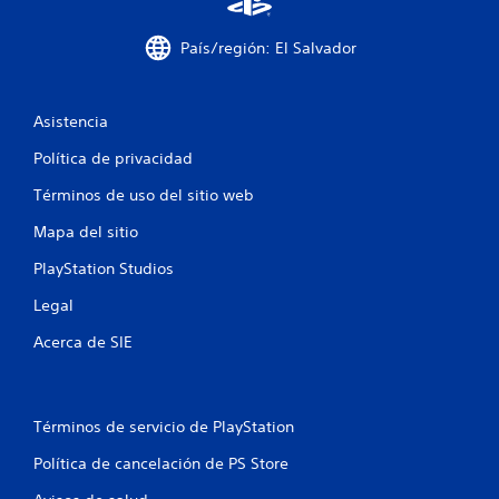
t
País/región: El Salvador
r
e
Asistencia
l
Política de privacidad
l
Términos de uso del sitio web
Mapa del sitio
a
PlayStation Studios
s
Legal
e
Acerca de SIE
n
u
Términos de servicio de PlayStation
n
Política de cancelación de PS Store
t