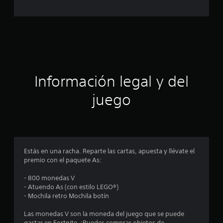
c
a
c
a
i
o
c
n
e
i
s
ó
Información legal y del
n
juego
p
r
o
Estás en una racha. Reparte las cartas, apuesta y llévate el
premio con el paquete As:
m
- 800 monedas V
e
- Atuendo As (con estilo LEGO®)
- Mochila retro Mochila botín
d
Las monedas V son la moneda del juego que se puede
gastar en Fortnite. ¡Puedes comprar objetos de