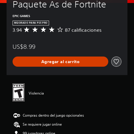
Paquete As de Fortnite
EPIC GAMES
MEJORADO PARA PS5 PRO
3.94
87 calificaciones
C
a
l
US$8.99
i
f
i
Agregar al carrito
c
a
c
i
ó
n
Violencia
p
r
o
m
Compras dentro del juego opcionales
e
d
Se requiere jugar online
i
o
99 jugadores online