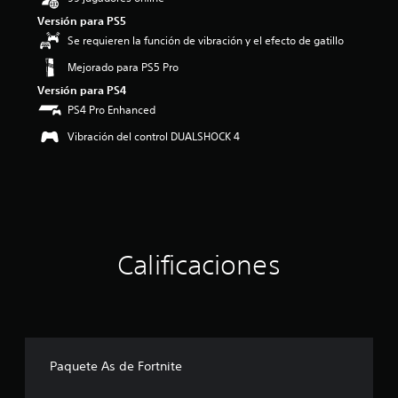
:
Versión para PS5
3
Se requieren la función de vibración y el efecto de gatillo
.
9
Mejorado para PS5 Pro
4
Versión para PS4
e
s
PS4 Pro Enhanced
t
Vibración del control DUALSHOCK 4
r
e
l
l
a
s
d
e
Calificaciones
c
i
n
c
o
e
s
Paquete As de Fortnite
t
r