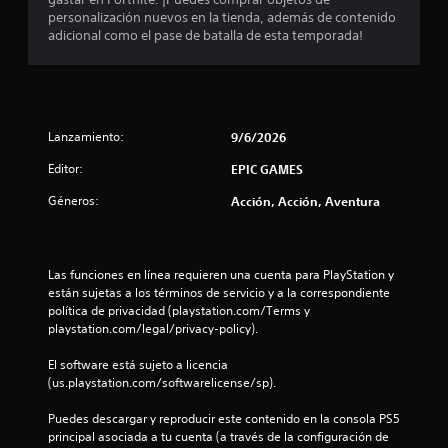
i
personalización nuevos en la tienda, además de contenido
o
adicional como el pase de batalla de esta temporada!
:
3
Lanzamiento:
9/6/2026
.
Editor:
EPIC GAMES
9
Géneros:
Acción, Acción, Aventura
4
e
Las funciones en línea requieren una cuenta para PlayStation y 
s
están sujetas a los términos de servicio y a la correspondiente 
política de privacidad (playstation.com/Terms y 
t
playstation.com/legal/privacy-policy).
r
El software está sujeto a licencia 
(us.playstation.com/softwarelicense/sp).
e
Puedes descargar y reproducir este contenido en la consola PS5 
principal asociada a tu cuenta (a través de la configuración de 
l