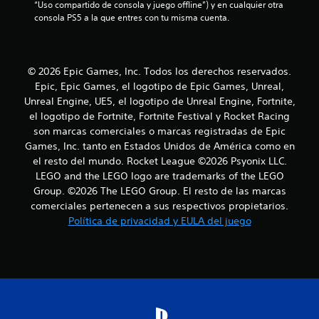
“Uso compartido de consola y juego offline”) y en cualquier otra 
consola PS5 a la que entres con tu misma cuenta.
l
a
© 2026 Epic Games, Inc. Todos los derechos reservados.
s
Epic, Epic Games, el logotipo de Epic Games, Unreal,
d
Unreal Engine, UE5, el logotipo de Unreal Engine, Fortnite,
el logotipo de Fortnite, Fortnite Festival y Rocket Racing
e
son marcas comerciales o marcas registradas de Epic
Games, Inc. tanto en Estados Unidos de América como en
c
el resto del mundo. Rocket League ©2026 Psyonix LLC.
LEGO and the LEGO logo are trademarks of the LEGO
i
Group. ©2026 The LEGO Group. El resto de las marcas
n
comerciales pertenecen a sus respectivos propietarios.
Política de privacidad y EULA del juego
c
o
e
s