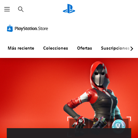
B
u
s
c
a
r
Más reciente
Colecciones
Ofertas
Suscripciones