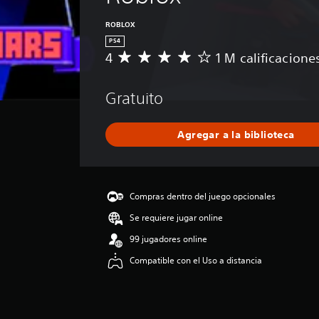
ROBLOX
PS4
4
1 M calificacione
C
a
l
Gratuito
i
f
i
Agregar a la biblioteca
c
a
c
i
ó
Compras dentro del juego opcionales
n
Se requiere jugar online
p
r
99 jugadores online
o
Compatible con el Uso a distancia
m
e
d
i
o