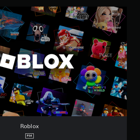
Roblox
PS4