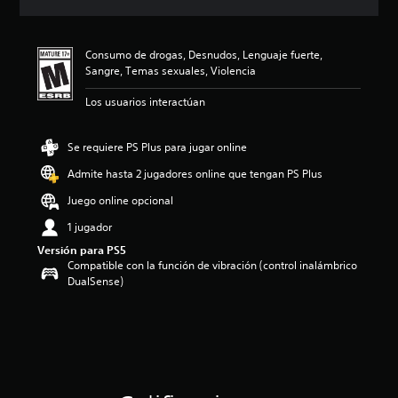
c
i
ó
Consumo de drogas, Desnudos, Lenguaje fuerte,
n
Sangre, Temas sexuales, Violencia
p
r
Los usuarios interactúan
o
m
e
Se requiere PS Plus para jugar online
d
i
Admite hasta 2 jugadores online que tengan PS Plus
o
Juego online opcional
:
4
1 jugador
.
Versión para PS5
2
Compatible con la función de vibración (control inalámbrico
e
DualSense)
s
t
r
e
l
l
a
s