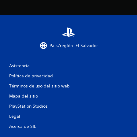
c
o
e
s
t
País/región: El Salvador
r
Asistencia
e
Política de privacidad
l
Términos de uso del sitio web
l
Mapa del sitio
a
PlayStation Studios
s
Legal
e
Acerca de SIE