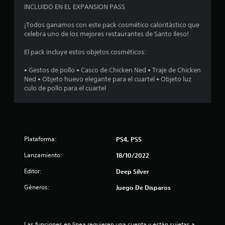
o
INCLUIDO EN EL EXPANSION PASS
m
¡Todos ganamos con este pack cosmético caloritástico que
celebra uno de los mejores restaurantes de Santo Ileso!
e
El pack incluye estos objetos cosméticos:
d
• Gestos de pollo • Casco de Chicken Ned • Traje de Chicken
i
Ned • Objeto huevo elegante para el cuartel • Objeto luz
culo de pollo para el cuartel
o
:
4
Plataforma:
PS4, PS5
.
Lanzamiento:
18/10/2022
2
Editor:
Deep Silver
Géneros:
Juego De Disparos
e
s
Las funciones en línea requieren una cuenta y están sujetas a 