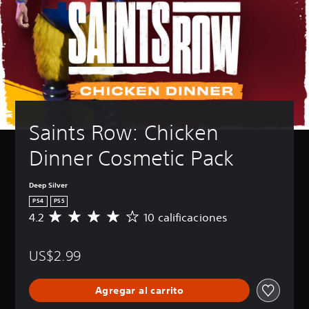
Saints Row: Chicken 
Dinner Cosmetic Pack
Deep Silver
PS4
PS5
4.2
10 calificaciones
C
a
l
US$2.99
i
f
i
Agregar al carrito
c
a