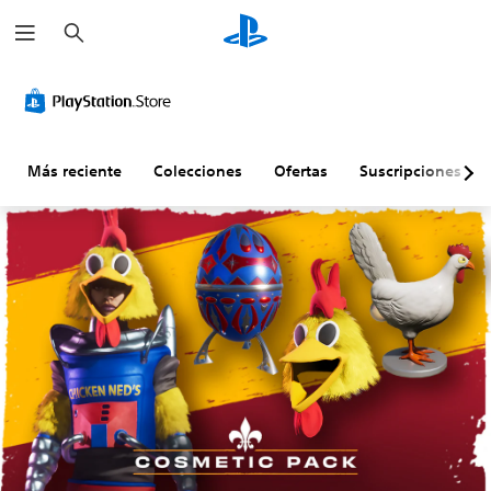
B
u
s
c
a
r
Más reciente
Colecciones
Ofertas
Suscripciones