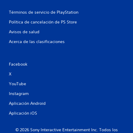
n
u
Términos de servicio de PlayStation
n
Política de cancelación de PS Store
t
Avisos de salud
Acerca de las clasificaciones
o
t
a
Facebook
X
l
YouTube
d
Instagram
e
Aplicación Android
1
Aplicación iOS
0
c
© 2026 Sony Interactive Entertainment Inc. Todos los