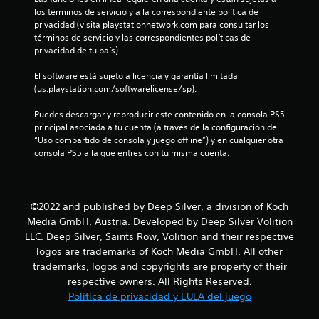
t
los términos de servicio y a la correspondiente política de 
privacidad (visita playstationnetwork.com para consultar los 
r
términos de servicio y las correspondientes políticas de 
privacidad de tu país).
e
El software está sujeto a licencia y garantía limitada 
l
(us.playstation.com/softwarelicense/sp).
l
Puedes descargar y reproducir este contenido en la consola PS5 
principal asociada a tu cuenta (a través de la configuración de 
a
“Uso compartido de consola y juego offline”) y en cualquier otra 
consola PS5 a la que entres con tu misma cuenta.
s
d
©2022 and published by Deep Silver, a division of Koch
e
Media GmbH, Austria. Developed by Deep Silver Volition
LLC. Deep Silver, Saints Row, Volition and their respective
c
logos are trademarks of Koch Media GmbH. All other
i
trademarks, logos and copyrights are property of their
respective owners. All Rights Reserved.
n
Política de privacidad y EULA del juego