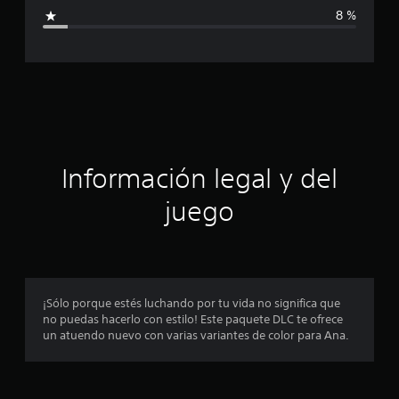
i
i
8 %
c
c
a
c
a
i
o
c
n
e
i
s
ó
Información legal y del
n
juego
p
r
o
¡Sólo porque estés luchando por tu vida no significa que
no puedas hacerlo con estilo! Este paquete DLC te ofrece
m
un atuendo nuevo con varias variantes de color para Ana.
e