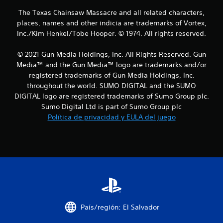
The Texas Chainsaw Massacre and all related characters,
l
places, names and other indicia are trademarks of Vortex,
l
Inc./Kim Henkel/Tobe Hooper. © 1974. All rights reserved.
a
© 2021 Gun Media Holdings, Inc. All Rights Reserved. Gun
Media™ and the Gun Media™ logo are trademarks and/or
s
registered trademarks of Gun Media Holdings, Inc.
throughout the world. SUMO DIGITAL and the SUMO
d
DIGITAL logo are registered trademarks of Sumo Group plc.
e
Sumo Digital Ltd is part of Sumo Group plc
Política de privacidad y EULA del juego
c
i
n
c
o
País/región: El Salvador
e