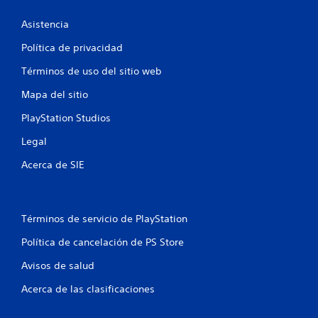
s
Asistencia
t
Política de privacidad
r
Términos de uso del sitio web
Mapa del sitio
e
PlayStation Studios
l
Legal
l
Acerca de SIE
a
s
Términos de servicio de PlayStation
e
Política de cancelación de PS Store
n
Avisos de salud
u
Acerca de las clasificaciones
n