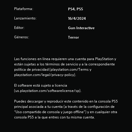
d
Plataforma:
PS4, PS5
i
Lanzamiento:
16/4/2024
o
Editor:
Gun Interactive
:
Géneros:
Terror
4
.
Las funciones en línea requieren una cuenta para PlayStation y 
4
están sujetas a los términos de servicio y a la correspondiente 
política de privacidad (playstation.com/Terms y 
2
playstation.com/legal/privacy-policy).
El software está sujeto a licencia 
e
(us.playstation.com/softwarelicense/sp).
s
Puedes descargar y reproducir este contenido en la consola PS5 
principal asociada a tu cuenta (a través de la configuración de 
t
“Uso compartido de consola y juego offline”) y en cualquier otra 
consola PS5 a la que entres con tu misma cuenta.
r
e