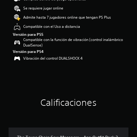
o
Se requiere jugar online
:
4
Admite hasta 7 jugadores online que tengan PS Plus
.
Compatible con el Uso a distancia
4
2
Versión para PS5
e
Compatible con la función de vibración (control inalámbrico
s
DualSense)
t
Versión para PS4
r
Vibración del control DUALSHOCK 4
e
l
l
a
s
d
e
c
Calificaciones
i
n
c
o
e
s