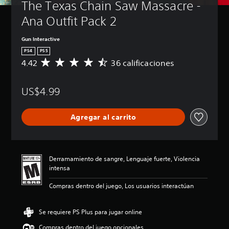
The Texas Chain Saw Massacre - 
Ana Outfit Pack 2
Gun Interactive
PS4
PS5
4.42
36 calificaciones
C
a
l
US$4.99
i
f
i
Agregar al carrito
c
a
c
i
ó
Derramamiento de sangre, Lenguaje fuerte, Violencia
n
intensa
p
r
Compras dentro del juego, Los usuarios interactúan
o
m
e
Se requiere PS Plus para jugar online
d
Compras dentro del juego opcionales
i