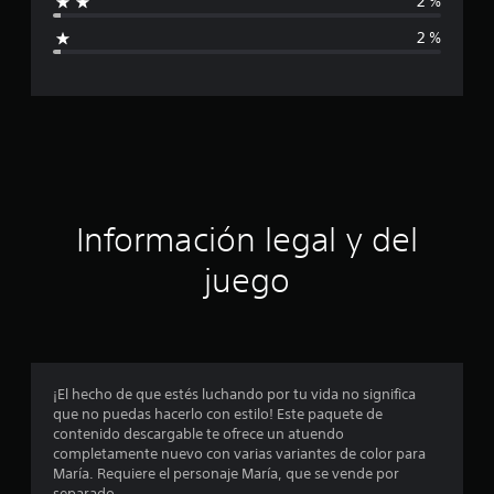
2 %
i
i
c
2 %
a
c
c
i
a
o
n
c
e
s
i
ó
Información legal y del
n
juego
p
r
o
¡El hecho de que estés luchando por tu vida no significa
que no puedas hacerlo con estilo! Este paquete de
m
contenido descargable te ofrece un atuendo
completamente nuevo con varias variantes de color para
e
María. Requiere el personaje María, que se vende por
separado.