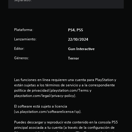
d
i
o
Plataforma:
PS4, PS5
:
Lanzamiento:
22/10/2024
4
Editor:
Gun Interactive
.
Géneros:
Terror
6
9
Las funciones en línea requieren una cuenta para PlayStation y 
están sujetas a los términos de servicio y a la correspondiente 
política de privacidad (playstation.com/Terms y 
e
playstation.com/legal/privacy-policy).
s
El software está sujeto a licencia 
(us.playstation.com/softwarelicense/sp).
t
Puedes descargar y reproducir este contenido en la consola PS5 
r
principal asociada a tu cuenta (a través de la configuración de 