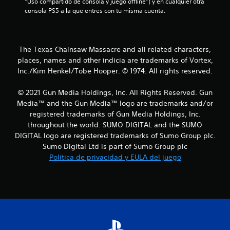
“Uso compartido de consola y juego offline”) y en cualquier otra 
e
consola PS5 a la que entres con tu misma cuenta.
l
l
The Texas Chainsaw Massacre and all related characters,
places, names and other indicia are trademarks of Vortex,
a
Inc./Kim Henkel/Tobe Hooper. © 1974. All rights reserved.
s
© 2021 Gun Media Holdings, Inc. All Rights Reserved. Gun
d
Media™ and the Gun Media™ logo are trademarks and/or
registered trademarks of Gun Media Holdings, Inc.
e
throughout the world. SUMO DIGITAL and the SUMO
DIGITAL logo are registered trademarks of Sumo Group plc.
c
Sumo Digital Ltd is part of Sumo Group plc
i
Política de privacidad y EULA del juego
n
c
o