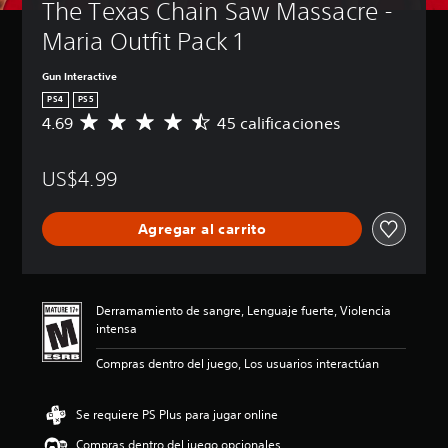
The Texas Chain Saw Massacre - 
Maria Outfit Pack 1
Gun Interactive
PS4
PS5
4.69
45 calificaciones
C
a
l
US$4.99
i
f
i
Agregar al carrito
c
a
c
i
ó
Derramamiento de sangre, Lenguaje fuerte, Violencia
n
intensa
p
r
Compras dentro del juego, Los usuarios interactúan
o
m
e
Se requiere PS Plus para jugar online
d
Compras dentro del juego opcionales
i