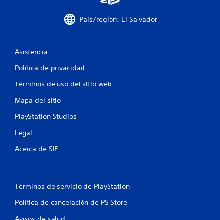
e
País/región: El Salvador
s
t
Asistencia
r
Política de privacidad
e
Términos de uso del sitio web
l
Mapa del sitio
l
PlayStation Studios
a
Legal
s
Acerca de SIE
e
n
Términos de servicio de PlayStation
u
Política de cancelación de PS Store
Avisos de salud