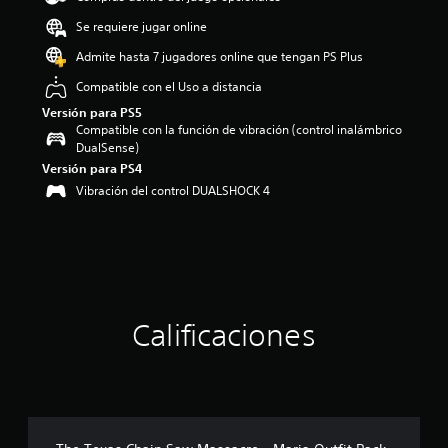
o
Se requiere jugar online
:
4
Admite hasta 7 jugadores online que tengan PS Plus
.
Compatible con el Uso a distancia
6
9
Versión para PS5
e
Compatible con la función de vibración (control inalámbrico
s
DualSense)
t
Versión para PS4
r
Vibración del control DUALSHOCK 4
e
l
l
a
s
d
e
c
Calificaciones
i
n
c
o
e
s