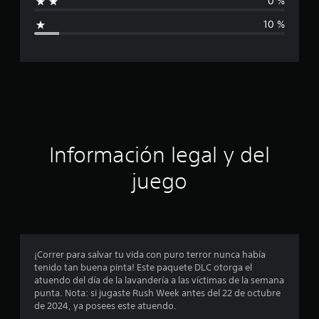
0 %
c
i
a
10 %
c
c
i
o
a
n
e
c
s
i
ó
Información legal y del
n
juego
p
r
o
¡Correr para salvar tu vida con puro terror nunca había
tenido tan buena pinta! Este paquete DLC otorga el
m
atuendo del día de la lavandería a las víctimas de la semana
punta. Nota: si jugaste Rush Week antes del 22 de octubre
e
de 2024, ya posees este atuendo.