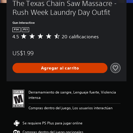
The Texas Chain Saw Massacre - 
Rush Week Laundry Day Outfit
Gun Interactive
PS4
PS5
4.5
20 calificaciones
C
a
l
US$1.99
i
f
i
Agregar al carrito
c
a
c
i
ó
Derramamiento de sangre, Lenguaje fuerte, Violencia
n
intensa
p
r
Compras dentro del juego, Los usuarios interactúan
o
m
e
Se requiere PS Plus para jugar online
d
Compras dentro del juego opcionales
i