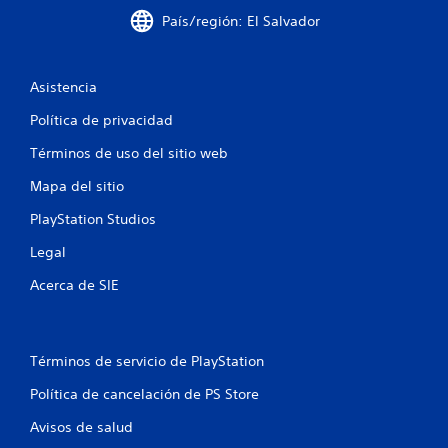
s
País/región: El Salvador
t
r
Asistencia
e
Política de privacidad
l
Términos de uso del sitio web
Mapa del sitio
l
PlayStation Studios
a
Legal
s
Acerca de SIE
e
n
Términos de servicio de PlayStation
u
Política de cancelación de PS Store
n
Avisos de salud