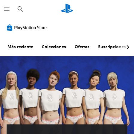
B
u
s
c
a
r
Más reciente
Colecciones
Ofertas
Suscripciones