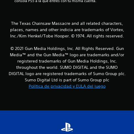
consola PS5 a la que entres con tu misma cuenta.
l
l
The Texas Chainsaw Massacre and all related characters,
a
places, names and other indicia are trademarks of Vortex,
s
Inc./Kim Henkel/Tobe Hooper. © 1974. All rights reserved.
d
© 2021 Gun Media Holdings, Inc. All Rights Reserved. Gun
Media™ and the Gun Media™ logo are trademarks and/or
e
registered trademarks of Gun Media Holdings, Inc.
throughout the world. SUMO DIGITAL and the SUMO
c
DIGITAL logo are registered trademarks of Sumo Group plc.
i
Sumo Digital Ltd is part of Sumo Group plc
Política de privacidad y EULA del juego
n
c
o
e