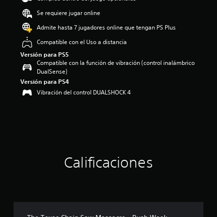
o
Se requiere jugar online
:
4
Admite hasta 7 jugadores online que tengan PS Plus
.
Compatible con el Uso a distancia
5
e
Versión para PS5
s
Compatible con la función de vibración (control inalámbrico
t
DualSense)
r
Versión para PS4
e
Vibración del control DUALSHOCK 4
l
l
a
s
d
e
c
i
Calificaciones
n
c
o
e
s
t