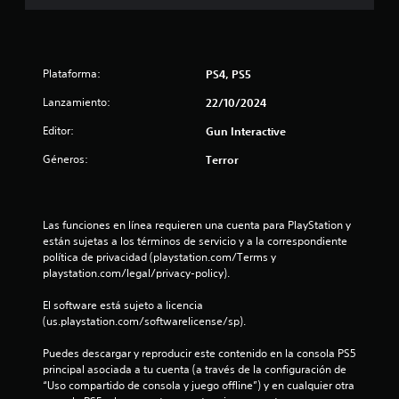
d
i
Plataforma:
PS4, PS5
o
Lanzamiento:
22/10/2024
:
Editor:
Gun Interactive
4
Géneros:
Terror
.
5
Las funciones en línea requieren una cuenta para PlayStation y 
e
están sujetas a los términos de servicio y a la correspondiente 
política de privacidad (playstation.com/Terms y 
playstation.com/legal/privacy-policy).
s
El software está sujeto a licencia 
t
(us.playstation.com/softwarelicense/sp).
r
Puedes descargar y reproducir este contenido en la consola PS5 
principal asociada a tu cuenta (a través de la configuración de 
e
“Uso compartido de consola y juego offline”) y en cualquier otra 