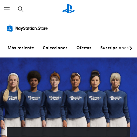
B
u
s
c
a
r
Más reciente
Colecciones
Ofertas
Suscripciones