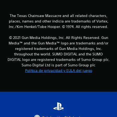
a
s
The Texas Chainsaw Massacre and all related characters,
places, names and other indicia are trademarks of Vortex,
d
Inc./Kim Henkel/Tobe Hooper. © 1974. All rights reserved.
e
© 2021 Gun Media Holdings, Inc. All Rights Reserved. Gun
c
Media™ and the Gun Media™ logo are trademarks and/or
registered trademarks of Gun Media Holdings, Inc.
i
throughout the world. SUMO DIGITAL and the SUMO
DIGITAL logo are registered trademarks of Sumo Group plc.
n
Sumo Digital Ltd is part of Sumo Group plc
c
Política de privacidad y EULA del juego
o
e
s
t