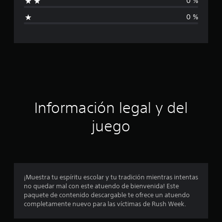
0 %
c
i
i
0 %
o
c
n
e
a
s
c
i
ó
Información legal y del
n
juego
p
r
o
¡Muestra tu espíritu escolar y tu tradición mientras intentas
no quedar mal con este atuendo de bienvenida! Este
m
paquete de contenido descargable te ofrece un atuendo
completamente nuevo para las víctimas de Rush Week.
e