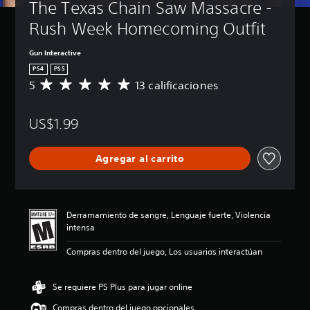
The Texas Chain Saw Massacre - 
Rush Week Homecoming Outfit
Gun Interactive
PS4
PS5
5
13 calificaciones
C
a
l
US$1.99
i
f
i
Agregar al carrito
c
a
c
i
ó
Derramamiento de sangre, Lenguaje fuerte, Violencia
n
intensa
p
r
Compras dentro del juego, Los usuarios interactúan
o
m
e
Se requiere PS Plus para jugar online
d
Compras dentro del juego opcionales
i