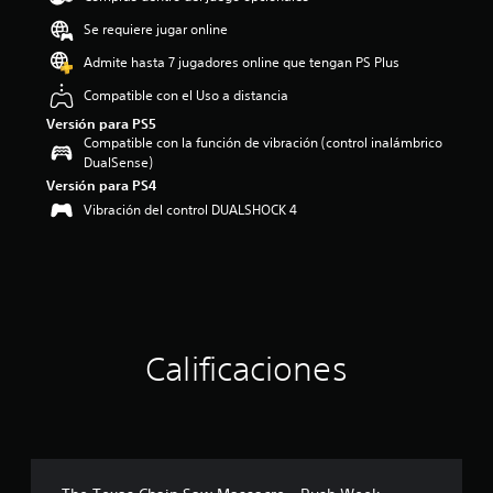
o
Se requiere jugar online
:
5
Admite hasta 7 jugadores online que tengan PS Plus
e
Compatible con el Uso a distancia
s
t
Versión para PS5
r
Compatible con la función de vibración (control inalámbrico
e
DualSense)
l
Versión para PS4
l
Vibración del control DUALSHOCK 4
a
s
d
e
c
i
n
c
Calificaciones
o
e
s
t
r
e