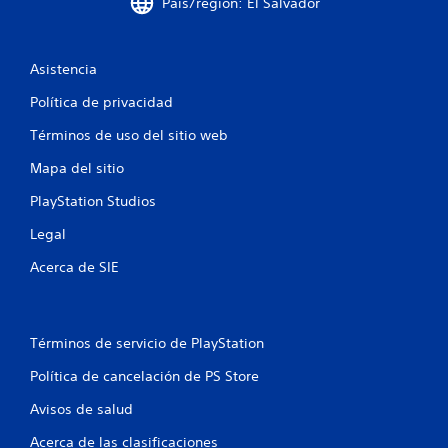
País/región: El Salvador
r
e
Asistencia
l
Política de privacidad
l
Términos de uso del sitio web
a
Mapa del sitio
s
PlayStation Studios
e
Legal
n
Acerca de SIE
u
n
Términos de servicio de PlayStation
t
Política de cancelación de PS Store
Avisos de salud
o
Acerca de las clasificaciones