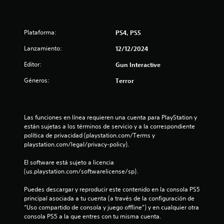
d
i
Plataforma:
PS4, PS5
o
Lanzamiento:
12/12/2024
:
Editor:
Gun Interactive
5
Géneros:
Terror
e
s
Las funciones en línea requieren una cuenta para PlayStation y 
están sujetas a los términos de servicio y a la correspondiente 
t
política de privacidad (playstation.com/Terms y 
playstation.com/legal/privacy-policy).
r
El software está sujeto a licencia 
(us.playstation.com/softwarelicense/sp).
e
Puedes descargar y reproducir este contenido en la consola PS5 
l
principal asociada a tu cuenta (a través de la configuración de 
“Uso compartido de consola y juego offline”) y en cualquier otra 
l
consola PS5 a la que entres con tu misma cuenta.