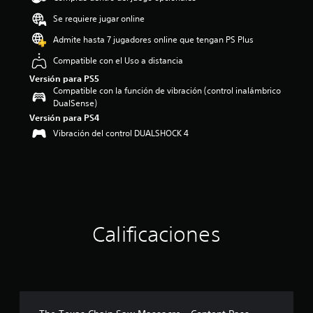
o
Se requiere jugar online
:
4
Admite hasta 7 jugadores online que tengan PS Plus
.
Compatible con el Uso a distancia
3
2
Versión para PS5
e
Compatible con la función de vibración (control inalámbrico
s
DualSense)
t
Versión para PS4
r
Vibración del control DUALSHOCK 4
e
l
l
a
s
d
e
c
Calificaciones
i
n
c
o
e
s