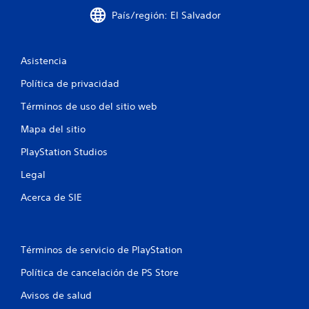
País/región: El Salvador
s
t
Asistencia
r
Política de privacidad
e
Términos de uso del sitio web
l
Mapa del sitio
l
PlayStation Studios
a
Legal
s
Acerca de SIE
e
n
Términos de servicio de PlayStation
u
Política de cancelación de PS Store
Avisos de salud
n