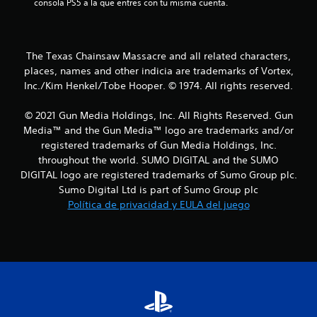
consola PS5 a la que entres con tu misma cuenta.
l
l
The Texas Chainsaw Massacre and all related characters,
places, names and other indicia are trademarks of Vortex,
a
Inc./Kim Henkel/Tobe Hooper. © 1974. All rights reserved.
s
© 2021 Gun Media Holdings, Inc. All Rights Reserved. Gun
d
Media™ and the Gun Media™ logo are trademarks and/or
registered trademarks of Gun Media Holdings, Inc.
e
throughout the world. SUMO DIGITAL and the SUMO
DIGITAL logo are registered trademarks of Sumo Group plc.
c
Sumo Digital Ltd is part of Sumo Group plc
i
Política de privacidad y EULA del juego
n
c
o
e