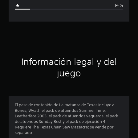
i
f
14 %
i
c
c
a
a
c
i
c
o
n
i
e
s
ó
Información legal y del
n
juego
p
r
o
El pase de contenido de La matanza de Texas incluye a
Bones, Wyatt, el pack de atuendos Summer Time,
m
Leatherface 2003, el pack de atuendos vaqueros, el pack
de atuendos Sunday Best y el pack de ejecución 4.
e
Requiere The Texas Chain Saw Massacre; se vende por
separado.