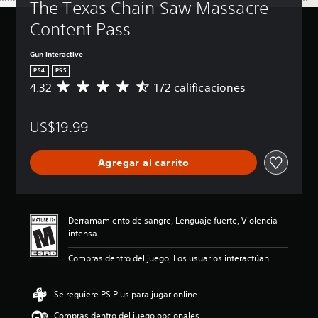
The Texas Chain Saw Massacre - 
Content Pass
Gun Interactive
PS4
PS5
4.32
172 calificaciones
C
a
l
US$19.99
i
f
i
Agregar al carrito
c
a
c
i
ó
Derramamiento de sangre, Lenguaje fuerte, Violencia
n
intensa
p
r
Compras dentro del juego, Los usuarios interactúan
o
m
e
Se requiere PS Plus para jugar online
d
Compras dentro del juego opcionales
i