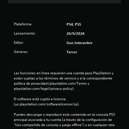
d
i
o
Plataforma:
PS4, PS5
:
Lanzamiento:
26/9/2024
4
Editor:
Gun Interactive
.
Géneros:
Terror
3
2
Las funciones en línea requieren una cuenta para PlayStation y 
están sujetas a los términos de servicio y a la correspondiente 
política de privacidad (playstation.com/Terms y 
e
playstation.com/legal/privacy-policy).
s
El software está sujeto a licencia 
(us.playstation.com/softwarelicense/sp).
t
Puedes descargar y reproducir este contenido en la consola PS5 
r
principal asociada a tu cuenta (a través de la configuración de 
“Uso compartido de consola y juego offline”) y en cualquier otra 
e