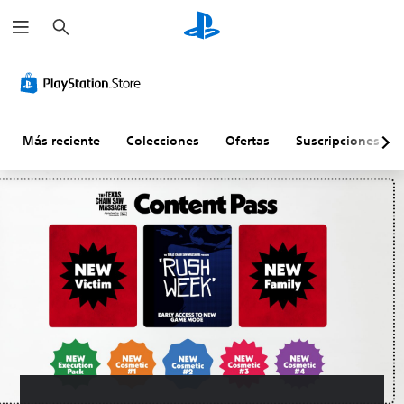
B
u
s
c
a
r
Más reciente
Colecciones
Ofertas
Suscripciones