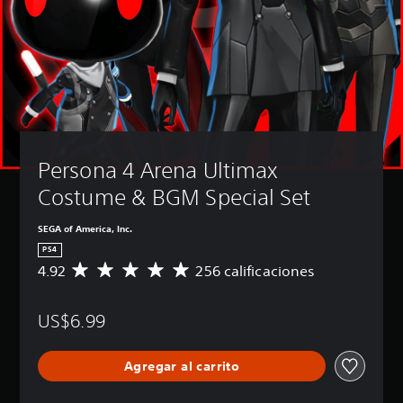
Persona 4 Arena Ultimax 
Costume & BGM Special Set
SEGA of America, Inc.
PS4
4.92
256 calificaciones
C
a
l
US$6.99
i
f
i
Agregar al carrito
c
a
c