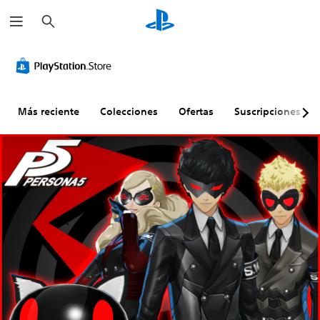
B
u
s
c
a
r
Más reciente
Colecciones
Ofertas
Suscripciones