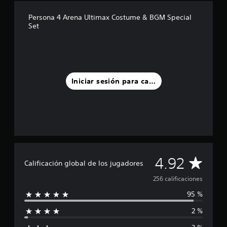
d
Persona 4 Arena Ultimax Costume & BGM Special
e
Set
c
i
n
c
o
e
Iniciar sesión para calificar
s
t
r
e
l
l
a
s
e
C
4.92
Calificación global de los jugadores
n
u
a
256 calificaciones
n
t
95 %
l
o
t
2 %
i
a