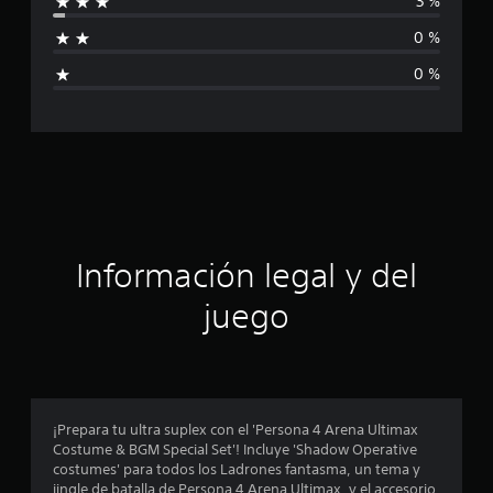
3 %
l
f
d
0 %
e
i
2
0 %
5
c
6
c
a
a
l
c
i
f
i
i
c
ó
a
Información legal y del
c
n
i
juego
o
p
n
e
s
r
o
¡Prepara tu ultra suplex con el 'Persona 4 Arena Ultimax
Costume & BGM Special Set'! Incluye 'Shadow Operative
m
costumes' para todos los Ladrones fantasma, un tema y
jingle de batalla de Persona 4 Arena Ultimax, y el accesorio