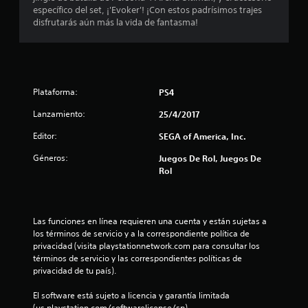
e
específico del set, ¡'Evoker'! ¡Con estos padrísimos trajes
disfrutarás aún más la vida de fantasma!
d
i
o
Plataforma:
PS4
:
Lanzamiento:
25/4/2017
4
Editor:
SEGA of America, Inc.
.
Géneros:
Juegos De Rol, Juegos De
Rol
9
2
Las funciones en línea requieren una cuenta y están sujetas a 
los términos de servicio y a la correspondiente política de 
e
privacidad (visita playstationnetwork.com para consultar los 
términos de servicio y las correspondientes políticas de 
s
privacidad de tu país).
t
El software está sujeto a licencia y garantía limitada 
(us.playstation.com/softwarelicense/sp).