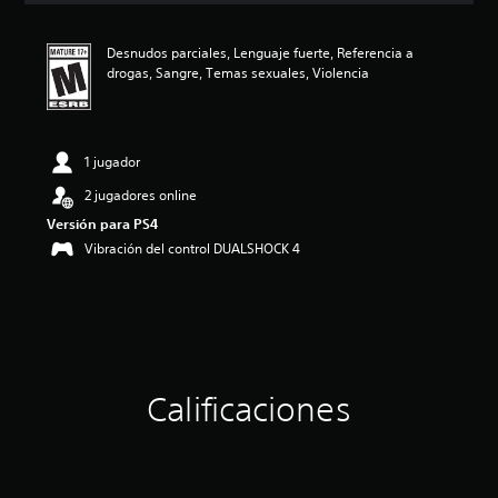
i
ó
Desnudos parciales, Lenguaje fuerte, Referencia a
n
drogas, Sangre, Temas sexuales, Violencia
p
r
o
m
e
1 jugador
d
2 jugadores online
i
o
Versión para PS4
:
Vibración del control DUALSHOCK 4
4
.
9
2
e
s
t
r
Calificaciones
e
l
l
a
s