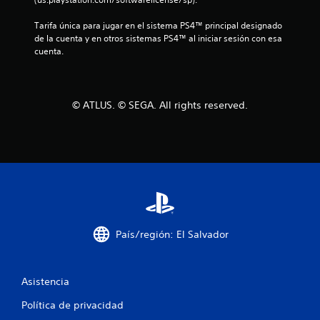
r
Tarifa única para jugar en el sistema PS4™ principal designado 
e
de la cuenta y en otros sistemas PS4™ al iniciar sesión con esa 
cuenta.
l
l
© ATLUS. © SEGA. All rights reserved.
a
s
d
e
c
País/región: El Salvador
i
n
Asistencia
c
Política de privacidad