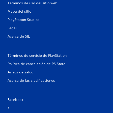
o
Términos de uso del sitio web
e
Mapa del sitio
s
PlayStation Studios
t
Legal
Acerca de SIE
r
e
Términos de servicio de PlayStation
l
Política de cancelación de PS Store
l
Avisos de salud
a
Acerca de las clasificaciones
s
e
Facebook
n
X