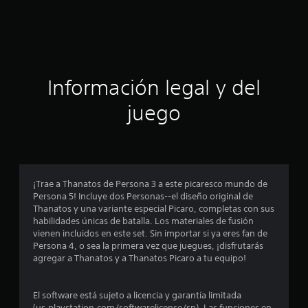
a
l
d
c
e
4
i
8
1
c
ó
Información legal y del
a
l
n
juego
i
f
p
i
c
r
a
c
o
¡Trae a Thanatos de Persona 3 a este picaresco mundo de
i
Persona 5! Incluye dos Personas--el diseño original de
o
m
Thanatos y una variante especial Picaro, completas con sus
n
habilidades únicas de batalla. Los materiales de fusión
e
e
vienen incluidos en este set. Sin importar si ya eres fan de
s
Persona 4, o sea la primera vez que juegues, ¡disfrutarás
d
agregar a Thanatos y a Thanatos Picaro a tu equipo!
i
El software está sujeto a licencia y garantía limitada
(us.playstation.com/softwarelicense/sp). Las funciones en