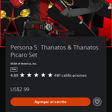
Persona 5: Thanatos & Thanatos 
Picaro Set
SEGA of America, Inc.
PS4
4.89
481 calificaciones
C
a
l
US$2.99
i
f
i
Agregar al carrito
c
a
c