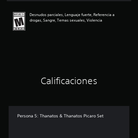
i
ó
Desnudos parciales, Lenguaje fuerte, Referencia a
n
drogas, Sangre, Temas sexuales, Violencia
p
r
o
m
e
d
i
o
:
4
.
Calificaciones
8
9
e
s
t
r
Persona 5: Thanatos & Thanatos Picaro Set
e
l
l
a
s