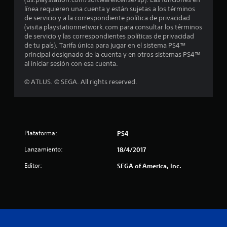
o
línea requieren una cuenta y están sujetas a los términos
:
de servicio y a la correspondiente política de privacidad
(visita playstationnetwork.com para consultar los términos
4
de servicio y las correspondientes políticas de privacidad
de tu país). Tarifa única para jugar en el sistema PS4™
.
principal designado de la cuenta y en otros sistemas PS4™
al iniciar sesión con esa cuenta.
8
© ATLUS. © SEGA. All rights reserved.
9
e
s
Plataforma:
PS4
t
Lanzamiento:
18/4/2017
Editor:
SEGA of America, Inc.
r
e
l
l