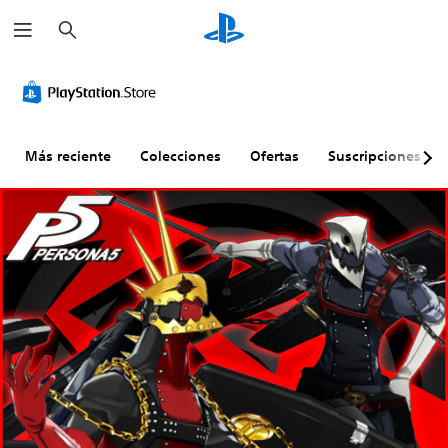
B
u
s
c
a
r
Más reciente
Colecciones
Ofertas
Suscripciones