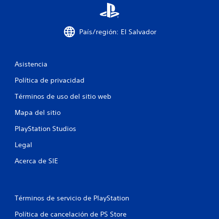
a
País/región: El Salvador
s
d
Asistencia
e
Política de privacidad
c
Términos de uso del sitio web
i
Mapa del sitio
n
PlayStation Studios
c
Legal
o
Acerca de SIE
e
s
Términos de servicio de PlayStation
t
Política de cancelación de PS Store