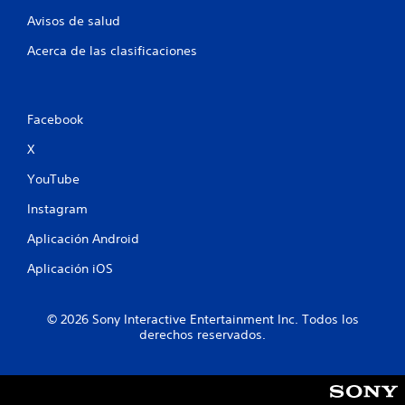
Avisos de salud
r
Acerca de las clasificaciones
e
l
Facebook
l
X
a
YouTube
s
Instagram
e
Aplicación Android
n
Aplicación iOS
u
© 2026 Sony Interactive Entertainment Inc. Todos los
n
derechos reservados.
t
o