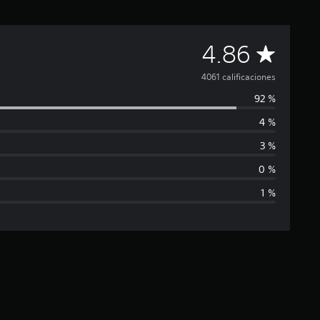
C
4.86
a
4061 calificaciones
92 %
l
4 %
i
3 %
f
0 %
1 %
i
c
a
c