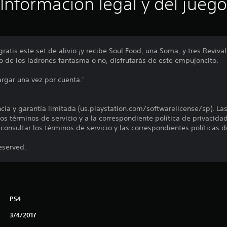
Información legal y del juego
gratis este set de alivio ¡y recibe Soul Food, una Soma, y tres Reviv
o de los ladrones fantasma o no, disfrutarás de este empujoncito.
rgar una vez por cuenta.'
encia y garantía limitada (us.playstation.com/softwarelicense/sp). La
os términos de servicio y a la correspondiente política de privacidad
onsultar los términos de servicio y las correspondientes políticas d
eserved.
PS4
3/4/2017