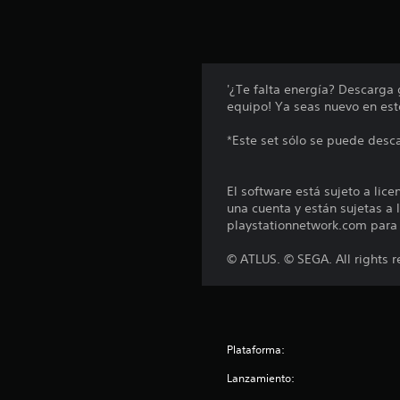
n
u
n
t
o
t
'¿Te falta energía? Descarga 
a
equipo! Ya seas nuevo en est
l
d
*Este set sólo se puede desca
e
4
m
El software está sujeto a lic
i
una cuenta y están sujetas a l
l
playstationnetwork.com para c
c
a
© ATLUS. © SEGA. All rights r
l
i
f
i
c
Plataforma:
a
c
Lanzamiento:
i