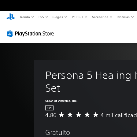
Tienda
PS5
Juegos
PS Plus
Accesorios
Noticias
Persona 5 Healing 
Set
SEGA of America, Inc.
PS4
4.86
4 mil califica
C
a
l
Gratuito
i