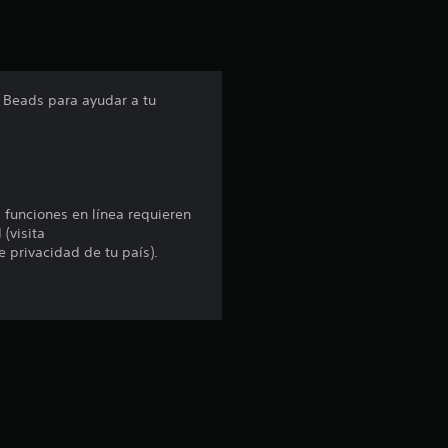
i
ó
n
al Beads para ayudar a tu
p
r
o
s funciones en línea requieren
 (visita
m
e privacidad de tu país).
e
d
i
o