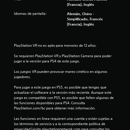
(Francia), Inglés
t
Idiomas de pantalla:
Alemán, Chino -
r
Simplificado, Francés
(Francia), Inglés
e
l
PlayStation VR no es apto para menores de 12 años.
l
Se requieren PlayStation VR y PlayStation Camera para poder 
a
jugar a la versión para PS4 de este juego.
s
Los juegos VR pueden provocar mareo cinético en algunos 
jugadores.
d
Para jugar a este juego en PS5, es posible que tengas que 
e
actualizar el software a la versión más reciente. Aunque este 
juego es compatible con PS5, es posible que falten algunas de 
las funciones disponibles para PS4. Consulta 
c
PlayStation.com/bc para obtener más información.
i
Las funciones en línea requieren una cuenta y están sujetas a 
los términos de servicio y a la correspondiente política de 
n
privacidad (visita playstationnetwork.com para consultar los 