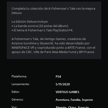
o
Completa tu colección de A Fisherman's Tale con la mejora
Deluxe.
m
La Edición Deluxe incluye:
e
• La banda sonora (20 pistas del álbum)
• El tema A Fisherman's Tale PlayStation®4.
d
A Fisherman's Tale, de Vertigo Games, creadores de
i
Arizona Sunshine y Skyworld, ha sido desarrollado por
INNERSPACE VR y coproducido junto a ARTE France, con el
o
apoyo de CNC, Ville de Paris New Media Fund y BPI France.
:
2
Plataforma:
PS4
.
Lanzamiento:
5/11/2020
6
Editor:
VERTIGO GAMES
e
Géneros:
Aventura, Familia, Ingenio
s
Voz:
Alemán, Chino, Francés