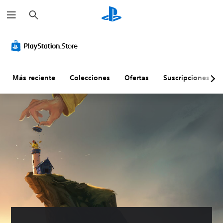
B
u
s
c
a
r
Más reciente
Colecciones
Ofertas
Suscripciones