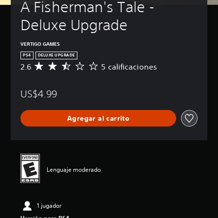
A Fisherman's Tale - 
Deluxe Upgrade
VERTIGO GAMES
PS4
DELUXE UPGRADE
2.6
5 calificaciones
C
a
l
US$4.99
i
f
i
Agregar al carrito
c
a
c
i
ó
n
Lenguaje moderado
p
r
o
m
1 jugador
e
d