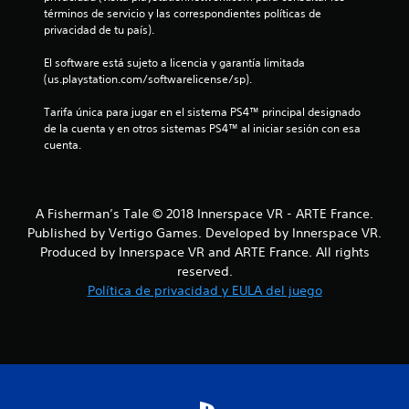
términos de servicio y las correspondientes políticas de 
c
privacidad de tu país).
o
El software está sujeto a licencia y garantía limitada 
(us.playstation.com/softwarelicense/sp).
e
Tarifa única para jugar en el sistema PS4™ principal designado 
s
de la cuenta y en otros sistemas PS4™ al iniciar sesión con esa 
cuenta.
t
r
A Fisherman’s Tale © 2018 Innerspace VR - ARTE France.
e
Published by Vertigo Games. Developed by Innerspace VR.
Produced by Innerspace VR and ARTE France. All rights
l
reserved.
l
Política de privacidad y EULA del juego
a
s
e