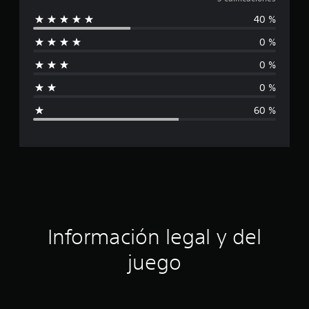
a
a
40 %
l
c
i
0 %
i
o
n
0 %
f
e
s
0 %
i
60 %
c
a
c
i
ó
Información legal y del
n
juego
p
r