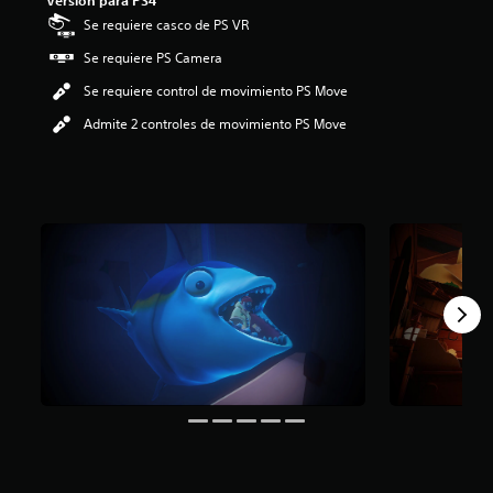
Versión para PS4
i
Se requiere casco de PS VR
o
:
Se requiere PS Camera
2
Se requiere control de movimiento PS Move
.
6
Admite 2 controles de movimiento PS Move
e
s
t
r
e
l
l
a
s
d
e
c
i
n
c
o
e
s
t