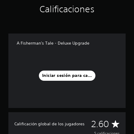
r
Calificaciones
e
l
l
a
s
e
n
A Fisherman's Tale - Deluxe Upgrade
u
n
t
o
t
a
Iniciar sesión para calificar
l
d
e
5
c
a
l
i
C
2.60
f
Calificación global de los jugadores
i
5 calificaciones
c