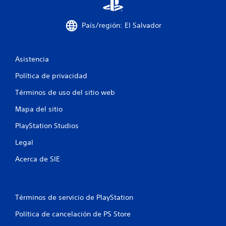
n
País/región: El Salvador
u
n
Asistencia
t
Política de privacidad
o
Términos de uso del sitio web
t
Mapa del sitio
a
PlayStation Studios
l
Legal
d
Acerca de SIE
e
5
Términos de servicio de PlayStation
c
Política de cancelación de PS Store