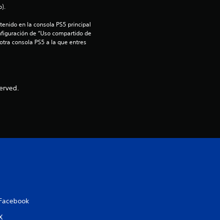
i
).
o
enido en la consola PS5 principal 
nfiguración de “Uso compartido de 
 otra consola PS5 a la que entres 
:
3
.
erved.
1
1
e
s
t
Facebook
r
X