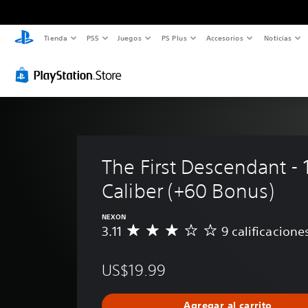
Tienda
PS5
Juegos
PS Plus
Accesorios
Noticias
The First Descendant - 
Caliber (+60 Bonus)
NEXON
3.11
9 calificacione
C
a
l
US$19.99
i
f
i
Agregar al carrito