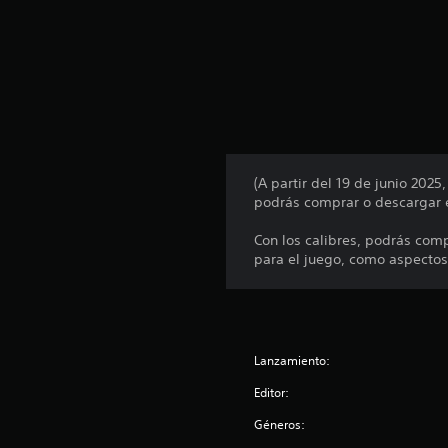
n
t
o
t
a
l
d
e
9
c
(A partir del 19 de junio 202
a
podrás comprar o descargar e
l
i
Con los calibres, podrás com
f
para el juego, como aspecto
i
c
a
c
i
Lanzamiento:
o
n
Editor:
e
s
Géneros: