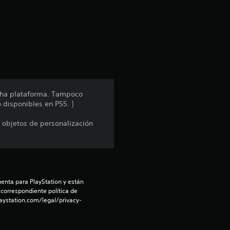
a
c
i
ó
n
dicha plataforma. Tampoco
disponibles en PS5. )
p
 objetos de personalización
r
o
m
enta para PlayStation y están 
e
 correspondiente política de 
aystation.com/legal/privacy-
d