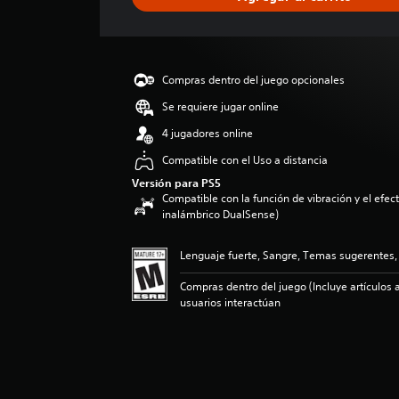
c
a
c
i
ó
Compras dentro del juego opcionales
n
p
Se requiere jugar online
r
4 jugadores online
o
m
Compatible con el Uso a distancia
e
Versión para PS5
d
Compatible con la función de vibración y el efecto
i
inalámbrico DualSense)
o
:
Lenguaje fuerte, Sangre, Temas sugerentes,
3
.
Compras dentro del juego (Incluye artículos a
1
usuarios interactúan
1
e
s
t
r
e