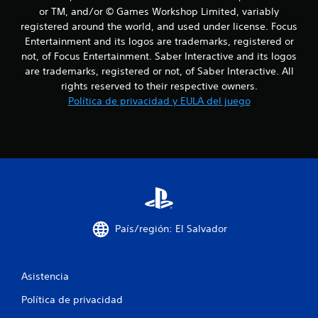
l
or TM, and/or © Games Workshop Limited, variably
registered around the world, and used under license. Focus
a
Entertainment and its logos are trademarks, registered or
not, of Focus Entertainment. Saber Interactive and its logos
s
are trademarks, registered or not, of Saber Interactive. All
rights reserved to their respective owners.
e
Política de privacidad y EULA del juego
n
u
n
t
o
País/región: El Salvador
t
a
Asistencia
l
Política de privacidad