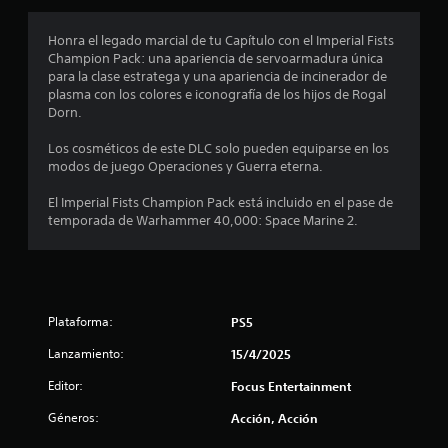
r
7
a
Honra el legado marcial de tu Capítulo con el Imperial Fists
l
3
Champion Pack: una apariencia de servoarmadura única
a
para la clase estratega y una apariencia de incinerador de
h
e
plasma con los colores e iconografía de los hijos de Rogal
i
Dorn.
s
s
t
Los cosméticos de este DLC solo pueden equiparse en los
o
modos de juego Operaciones y Guerra eterna.
t
r
i
El Imperial Fists Champion Pack está incluido en el pase de
r
a
temporada de Warhammer 40,000: Space Marine 2.
y
e
l
o
l
s
p
l
e
Plataforma:
PS5
r
a
Lanzamiento:
15/4/2025
s
o
Editor:
Focus Entertainment
s
n
a
Géneros:
Acción, Acción
d
j
e