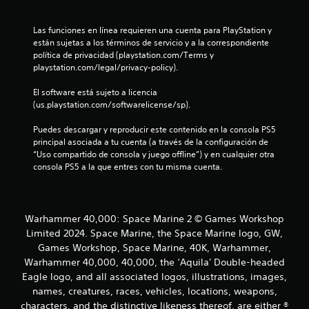
e
s
p
Las funciones en línea requieren una cuenta para PlayStation y 
c
r
están sujetas a los términos de servicio y a la correspondiente 
i
política de privacidad (playstation.com/Terms y 
n
i
playstation.com/legal/privacy-policy).
c
i
n
El software está sujeto a licencia 
p
(us.playstation.com/softwarelicense/sp).
a
c
l
Puedes descargar y reproducir este contenido en la consola PS5 
e
o
principal asociada a tu cuenta (a través de la configuración de 
s
“Uso compartido de consola y juego offline”) y en cualquier otra 
.
e
consola PS5 a la que entres con tu misma cuenta.
s
t
Warhammer 40,000: Space Marine 2 © Games Workshop
Limited 2024. Space Marine, the Space Marine logo, GW,
r
Games Workshop, Space Marine, 40K, Warhammer,
Warhammer 40,000, 40,000, the ‘Aquila' Double-headed
e
Eagle logo, and all associated logos, illustrations, images,
names, creatures, races, vehicles, locations, weapons,
l
characters, and the distinctive likeness thereof, are either ®