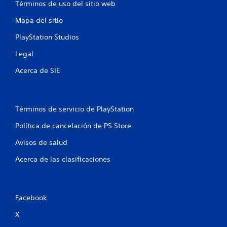
Términos de uso del sitio web
d
Mapa del sitio
e
PlayStation Studios
1
Legal
3
Acerca de SIE
0
c
Términos de servicio de PlayStation
a
Política de cancelación de PS Store
l
Avisos de salud
i
Acerca de las clasificaciones
f
i
Facebook
c
X