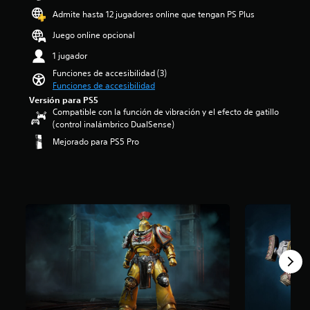
t
s
d
Admite hasta 12 jugadores online que tengan PS Plus
u
a
i
l
f
o
Juego online opcional
o
í
:
s
1 jugador
o
4
p
g
.
Funciones de accesibilidad (3)
o
e
7
Funciones de accesibilidad
r
n
3
Versión para PS5
q
e
e
Compatible con la función de vibración y el efecto de gatillo
u
r
s
(control inalámbrico DualSense)
e
a
t
Mejorado para PS5 Pro
e
l
r
l
d
e
j
e
l
u
l
l
e
j
a
g
u
s
o
e
d
n
g
e
o
o
c
i
e
i
n
l
n
c
i
c
l
g
o
u
i
e