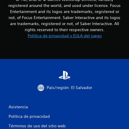
l
registered around the world, and used under license. Focus
Entertainment and its logos are trademarks, registered or
a
not, of Focus Entertainment. Saber Interactive and its logos
are trademarks, registered or not, of Saber Interactive. All
s
rights reserved to their respective owners.
e
Política de privacidad y EULA del juego
n
u
n
t
País/región: El Salvador
o
t
Asistencia
a
Política de privacidad
l
Términos de uso del sitio web