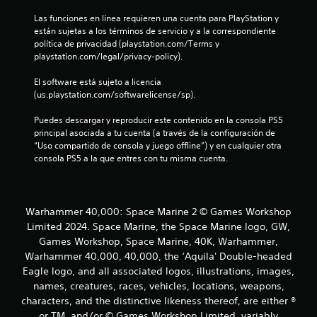
e
s
Las funciones en línea requieren una cuenta para PlayStation y 
p
están sujetas a los términos de servicio y a la correspondiente 
c
r
política de privacidad (playstation.com/Terms y 
i
playstation.com/legal/privacy-policy).
n
i
c
El software está sujeto a licencia 
i
n
(us.playstation.com/softwarelicense/sp).
p
a
c
Puedes descargar y reproducir este contenido en la consola PS5 
l
principal asociada a tu cuenta (a través de la configuración de 
e
o
“Uso compartido de consola y juego offline”) y en cualquier otra 
s
consola PS5 a la que entres con tu misma cuenta.
.
e
s
Warhammer 40,000: Space Marine 2 © Games Workshop
t
Limited 2024. Space Marine, the Space Marine logo, GW,
Games Workshop, Space Marine, 40K, Warhammer,
r
Warhammer 40,000, 40,000, the ‘Aquila' Double-headed
Eagle logo, and all associated logos, illustrations, images,
e
names, creatures, races, vehicles, locations, weapons,
l
characters, and the distinctive likeness thereof, are either ®
or TM, and/or © Games Workshop Limited, variably