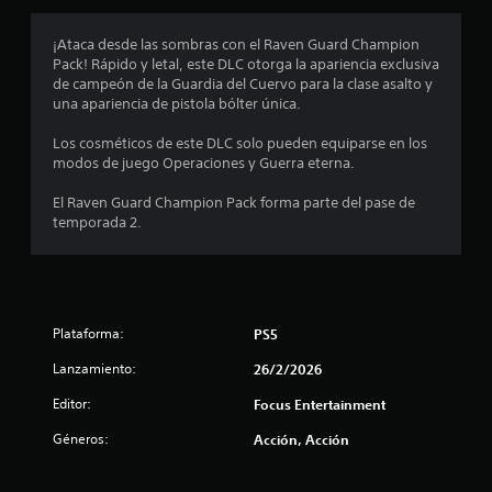
r
6
a
¡Ataca desde las sombras con el Raven Guard Champion
l
4
Pack! Rápido y letal, este DLC otorga la apariencia exclusiva
a
de campeón de la Guardia del Cuervo para la clase asalto y
h
e
una apariencia de pistola bólter única.
i
s
Los cosméticos de este DLC solo pueden equiparse en los
s
t
modos de juego Operaciones y Guerra eterna.
o
t
r
El Raven Guard Champion Pack forma parte del pase de
i
temporada 2.
r
a
y
e
l
o
l
s
p
Plataforma:
PS5
l
e
Lanzamiento:
26/2/2026
r
a
s
Editor:
Focus Entertainment
o
s
n
Géneros:
Acción, Acción
a
d
j
e