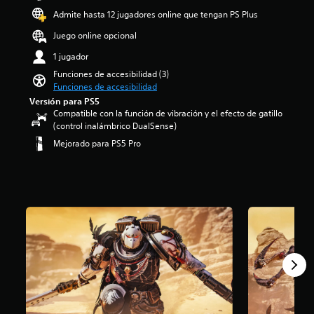
t
s
d
Admite hasta 12 jugadores online que tengan PS Plus
u
a
i
l
f
o
Juego online opcional
o
í
:
s
1 jugador
o
4
p
g
.
Funciones de accesibilidad (3)
o
e
6
Funciones de accesibilidad
r
n
4
Versión para PS5
q
e
e
Compatible con la función de vibración y el efecto de gatillo
u
r
s
(control inalámbrico DualSense)
e
a
t
Mejorado para PS5 Pro
e
l
r
l
d
e
j
e
l
u
l
l
e
j
a
g
u
s
o
e
d
n
g
e
o
o
c
i
e
i
n
l
n
c
i
c
l
g
o
u
i
e