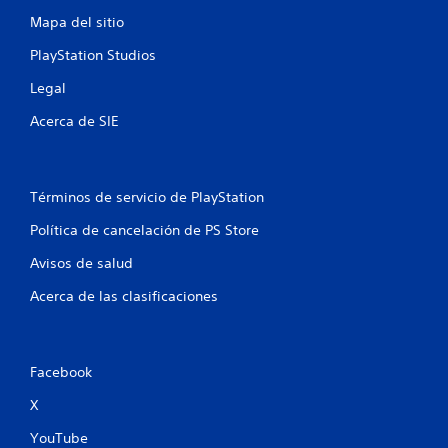
d
Mapa del sitio
e
PlayStation Studios
6
Legal
7
Acerca de SIE
c
a
Términos de servicio de PlayStation
Política de cancelación de PS Store
l
Avisos de salud
i
Acerca de las clasificaciones
f
i
Facebook
c
X
a
YouTube