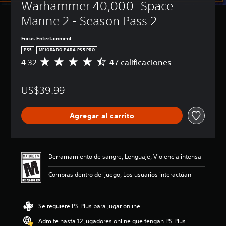
Warhammer 40,000: Space 
t
b
u
á
Marine 2 - Season Pass 2
l
s
o
i
Focus Entertainment
s
c
PS5
MEJORADO PARA PS5 PRO
a
P
4.32
47 calificaciones
C
)
u
a
e
P
l
d
u
US$39.99
i
e
e
f
s
d
i
j
e
Agregar al carrito
c
u
s
a
g
r
c
a
e
i
r
d
ó
Derramamiento de sangre, Lenguaje, Violencia intensa
s
u
n
i
c
p
Compras dentro del juego, Los usuarios interactúan
n
i
r
s
r
o
u
e
m
b
l
Se requiere PS Plus para jugar online
e
t
d
d
í
Admite hasta 12 jugadores online que tengan PS Plus
e
i