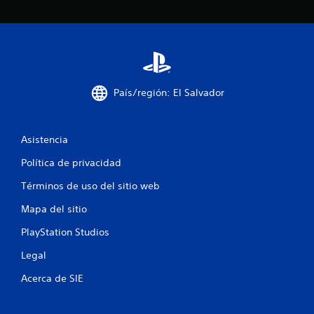
e
4
7
c
País/región: El Salvador
a
Asistencia
l
Política de privacidad
i
Términos de uso del sitio web
f
Mapa del sitio
i
PlayStation Studios
c
Legal
a
Acerca de SIE
c