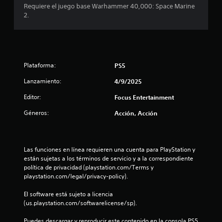
Requiere el juego base Warhammer 40,000: Space Marine
s
c
2.
p
r
i
i
n
n
c
i
Plataforma:
PS5
c
p
a
Lanzamiento:
4/9/2025
o
l
Editor:
Focus Entertainment
e
e
s
Géneros:
Acción, Acción
.
s
t
Las funciones en línea requieren una cuenta para PlayStation y 
r
están sujetas a los términos de servicio y a la correspondiente 
política de privacidad (playstation.com/Terms y 
playstation.com/legal/privacy-policy).
e
El software está sujeto a licencia 
l
(us.playstation.com/softwarelicense/sp).
l
Puedes descargar y reproducir este contenido en la consola PS5 