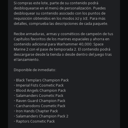
Si compras este lote, parte de su contenido podrá
r
2
desbloquearse en el menú de personalización. Puedes
a
desbloquear su contenido asociado con los puntos de
l
e
requisición obtenidos en los modos JcJ y JcE. Para más
a
detalles, comprueba las descripciones de cada paquete.
h
s
i
Recibe armaduras, armas y cosméticos de campeón de tus
s
Capítulos favoritos de los marines espaciales y ahorra en
t
t
contenido adicional para Warhammer 40,000: Space
o
Marine 2 con el pase de temporada 2. El contenido podrá
r
r
descargarse desde la tienda o desde dentro del juego tras
i
el lanzamiento.
e
a
y
Disponible de inmediato:
l
l
o
- Black Templars Champion Pack
s
l
- Imperial Fists Cosmetic Pack
p
- Blood Angels Champion Pack
e
a
- Salamanders Cosmetic Pack
r
- Raven Guard Champion Pack
s
s
- Carcharodons Cosmetic Pack
o
- Iron Hands Chapter Pack
n
d
- Salamanders Champion Pack 2
a
- Raptors Cosmetic Pack
j
e
e