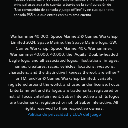
principal asociada a tu cuenta (a través de la configuración de 
a
“Uso compartido de consola y juego offline”) y en cualquier otra 
consola PS5 a la que entres con tu misma cuenta.
s
e
Warhammer 40,000: Space Marine 2 © Games Workshop
n
Limited 2024. Space Marine, the Space Marine logo, GW,
u
Games Workshop, Space Marine, 40K, Warhammer,
Warhammer 40,000, 40,000, the ‘Aquila' Double-headed
n
Eagle logo, and all associated logos, illustrations, images,
names, creatures, races, vehicles, locations, weapons,
t
characters, and the distinctive likeness thereof, are either ®
or TM, and/or © Games Workshop Limited, variably
o
registered around the world, and used under license. Focus
t
Entertainment and its logos are trademarks, registered or
not, of Focus Entertainment. Saber Interactive and its logos
a
are trademarks, registered or not, of Saber Interactive. All
rights reserved to their respective owners.
l
Política de privacidad y EULA del juego
d