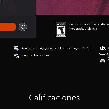
es
Consumo de alcohol y tabaco,
moderado, Violencia
Admite hasta 4 jugadores online que tengan PS Plus
1
Versió
Juego online opcional
C
i
Calificaciones