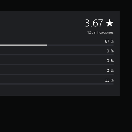
C
3.67
a
12 calificaciones
67 %
l
0 %
i
0 %
f
0 %
33 %
i
c
a
c