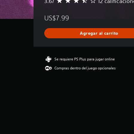
3.67
12 calificacion
C
a
l
US$7.99
i
f
i
Agregar al carrito
c
a
c
i
ó
Se requiere PS Plus para jugar online
n
Compras dentro del juego opcionales
p
r
o
m
e
d
i
o
:
3
.
6