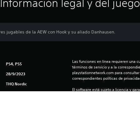
Información legal y del juego
res jugables de la AEW con Hook y su aliado Danhausen.
Las funciones en línea requieren una cu
PS4, PS5
términos de servicio y a la correspondien
playstationnetwork.com para consultar l
28/9/2023
correspondientes políticas de privacidad
THQ Nordic
El software está sujeto a licencia y gara
Pelea
(us.playstation.com/softwarelicense/sp
Puedes descargar y reproducir este cont
asociada a tu cuenta (a través de la co
consola y juego offline”) y en cualquier
con tu misma cuenta.