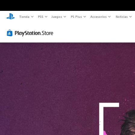
Tienda
PS5
Juegos
PS Plus
Accesorios
Noticias