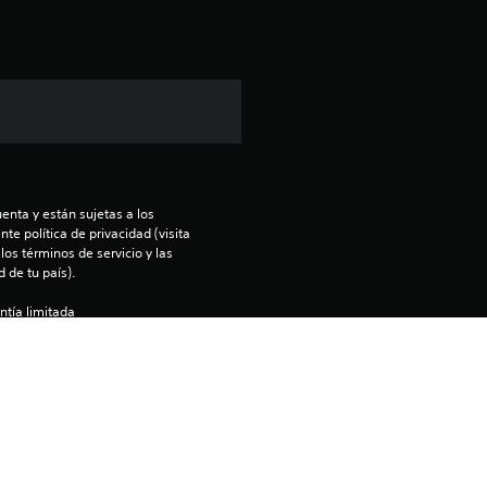
i
ó
n
p
r
enta y están sujetas a los 
o
te política de privacidad (visita 
os términos de servicio y las 
m
 de tu país).
ntía limitada 
e
).
d
enido en la consola PS5 principal 
nfiguración de “Uso compartido de 
i
 otra consola PS5 a la que entres 
o